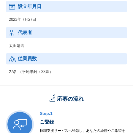
70年来変わらない、高卒就活の仕組みを変えることで、多忙な先
設立年月日
生の働き方改革と、
高校生の幅広いキャリアの実現を目指しています。
2023年 7月27日
さらに、企業の高卒採用手法に新しい風を吹き込むことによっ
て、人に投資をする”良い会社”に、
”良い人材”が集まるよう、採用力の向上を支援しています。
代表者
太田靖宏
従業員数
27名 （平均年齢：33歳）
応募の流れ
Step.1
ご登録
転職支援サービスへ登録し、あなたの経歴やご希望を