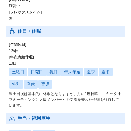
確認中
[フレックスタイム]
無
休日・休暇
[年間休日]
125日
[年次有給休暇]
10日
土曜日
日曜日
祝日
年末年始
夏季
慶弔
特別
産休
育児
※土日祝は基本的に休暇となりますが、月に1度日曜に、キックオ
フミーティングと大阪メンバーとの交流を兼ねた会議を設置して
います。
手当・福利厚生