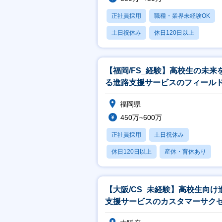
正社員採用
職種・業界未経験OK
土日祝休み
休日120日以上
産休・育休あり
【福岡/FS_経験】高校生の未来
る進路支援サービスのフィール
ールス(法人営業)／経験活かせる
福岡県
450万~600万
正社員採用
土日祝休み
休日120日以上
産休・育休あり
学歴不問
【大阪/CS_未経験】高校生向け
支援サービスのカスタマーサク
／第二新卒・未経験歓迎／高卒