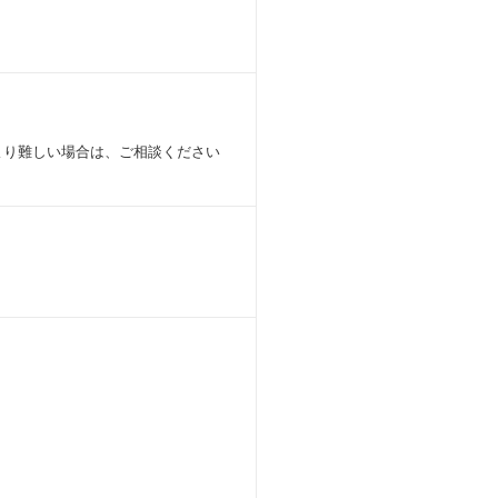
案。
します。
のキャリア選択支援を両立させます。
より難しい場合は、ご相談ください
ション施策の立案など
」を創出します。
トを実施。
用方法の提案
ート 等
るか」