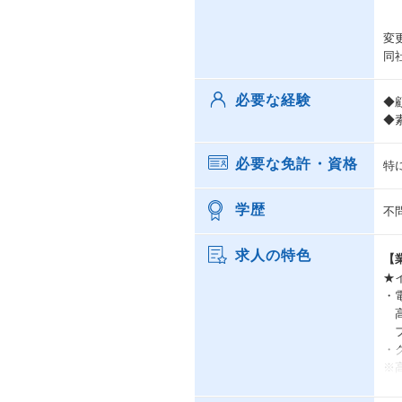
変
同
必要な経験
◆
◆
必要な免許・資格
特
学歴
不
求人の特色
【
★
・
高
フ
・
※