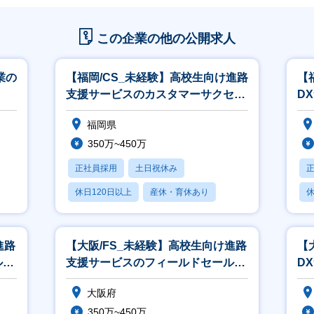
この企業の他の公開求人
業の
【福岡/CS_未経験】高校生向け進路
【
支援サービスのカスタマーサクセス
D
／第二新卒・未経験歓迎／高卒就活
／
福岡県
350万~450万
正社員採用
土日祝休み
休日120日以上
産休・育休あり
休
学歴不問
進路
【大阪/FS_未経験】高校生向け進路
【
ルス
支援サービスのフィールドセールス
D
(法人営業)／未経験歓迎／高卒就
大阪府
350万~450万