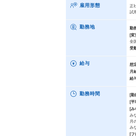
★
雇用形態
正
高
試
高
・
高
勤務地
勤
電
[変
学
全
・
受
高
原
高
給与
想
※
月
給
★
★
導
勤務時間
[勤
・
[
・
[み
「
みな
「
月
こ
み
[