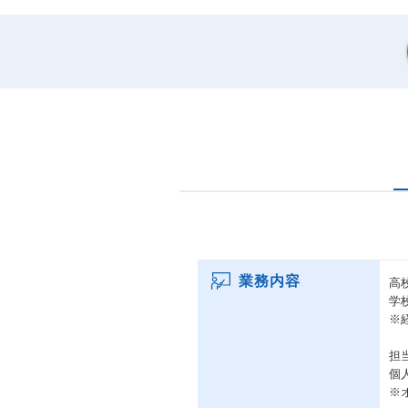
業務内容
高
学
※
担
個
※