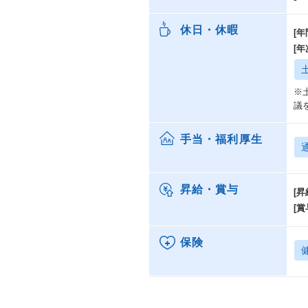
休日・休暇
[年
[
※
議
手当・福利厚生
昇給・賞与
[昇
[賞
保険