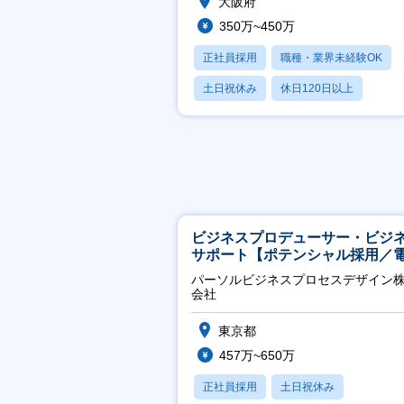
大阪府
350万~450万
正社員採用
職種・業界未経験OK
土日祝休み
休日120日以上
産休・育休あり
ビジネスプロデューサー・ビジ
サポート【ポテンシャル採用／
力・ガス等の民間向けプロジェ
パーソルビジネスプロセスデザイン
推進】
会社
東京都
457万~650万
正社員採用
土日祝休み