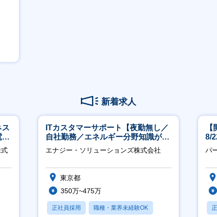
新着求人
ネス
ITカスタマーサポート【夜勤無し／
【
電
自社勤務／エネルギー分野知識が身
8
クト
につきます】
株式
エナジー・ソリューションズ株式会社
パ
東京都
350万~475万
正社員採用
職種・業界未経験OK