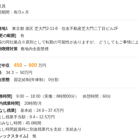
フィールドセールス/新規営業
社員
校生の未来の選択肢を広げるため
用期間：有/3ヶ月
校と企業の双方に向け「Handy進路指導室」の提案・活用を支援します。
高校への提案
校の先生/進路指導部に「Handy進路指導室」を紹介＆導入や活用方法を提
務地1
東京都 港区 芝大門2-11-8 住友不動産芝大門二丁目ビル2F
話営業が取得したアポからスタートし、先生の校内稟議のサポートまで担当
更の範囲]
有
校の課題や方針に合わせ進路指導のDXを実現し、先生の業務効率化と生徒
国の同社拠点※原則として転勤の可能性がありますが、 どうしてもご事情に
企業への活用支援
動喫煙対策
敷地内全面禁煙
校生採用を行う企業に、求人掲載・広告運用の提案や改善支援を実施。
稿内容やクリエイティブの改善提案、採用プロセスの最適化、新しいリテン
校生に選ばれる企業づくりを共に進めます。
450
600
定年収
～
万円
高校生・先生・企業の三者をつなぎ、「良い会社に、良い人材が集まる仕組み
給
34.3 ～ 50万円
与形態
固定給制(年俸制） 0分割
カスタマーサクセス
リテンションセールス/既存営業
入校の先生に電話やオンライン会議ツールで活用度を向上させるためのサポー
務時間]
9:00 ～ 18:00（実働：8時間00分） 休憩時間：60分
基本操作のレクチャー、応用的な利用方法、就活における目的実現のための活
平均残業時間]
20時間/月
学校側の就職状況や進路指導のカリキュラムに応じた、授業内外での活用サポ
なし残業]
基本給：24.9～37.4万円
先生がもっとサービスを活用できるために何をすればいいか」
し残業手当額：9.4～12.5万円
先生の業務負担を減らしながら、生徒のより良いキャリア選択にどう結び付け
のみなし時間：45.0時間
の2つを軸にサポートを行います。
なし時間超過時に別途残業代を支給：支給あり
フレックスタイム]
無