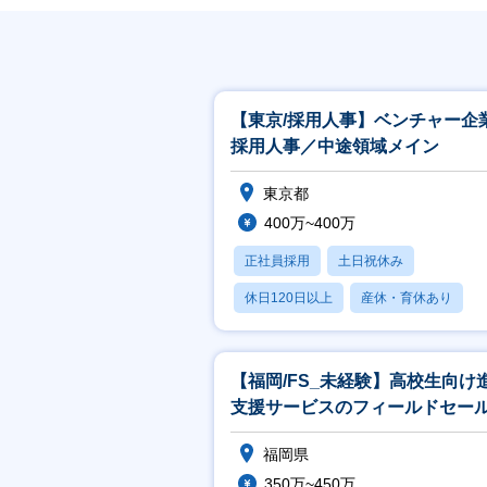
【東京/採用人事】ベンチャー企
採用人事／中途領域メイン
東京都
400万~400万
正社員採用
土日祝休み
休日120日以上
産休・育休あり
【福岡/FS_未経験】高校生向け
支援サービスのフィールドセー
(法人営業)／未経験歓迎／高卒就
福岡県
350万~450万