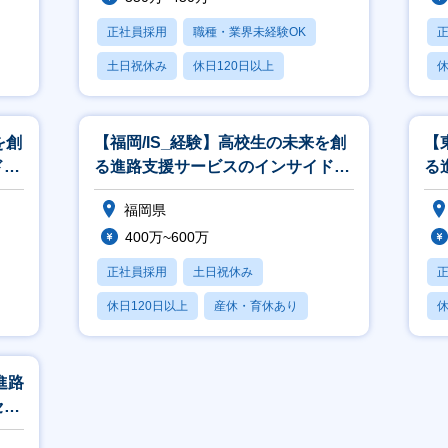
正社員採用
職種・業界未経験OK
土日祝休み
休日120日以上
休
産休・育休あり
月
を創
【福岡/IS_経験】高校生の未来を創
【
ドセ
る進路支援サービスのインサイドセ
る
ールス／経験活かせる／高卒就活生
ク
福岡県
400万~600万
正社員採用
土日祝休み
休日120日以上
産休・育休あり
休
学歴不問
月
進路
セス
就活