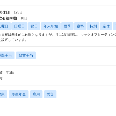
間休日]
125日
年次有給休暇]
10日
土曜日
日曜日
祝日
年末年始
夏季
慶弔
特別
産休
土日祝は基本的に休暇となりますが、月に1度日曜に、キックオフミーティン
を設置しています。
通勤手当
残業手当
給]
年2回
与]
健康
厚生年金
雇用
労災