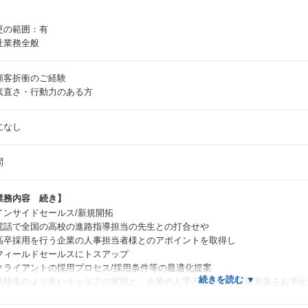
更の範囲：有
社業務全般
顧客折衝のご経験
素直さ・行動力のある方
になし
問
業務内容 続き】
インサイドセールス/新規開拓
電話で全国の高校の進路指導担当の先生との打合せや
卒採用を行う企業の人事担当者様とのアポイントを取得し
ィールドセールスにトスアップ
クライアントの採用プロセス/採用条件等の最適化提案
高校生のより良いキャリアの実現と、企業の人手不足を補う採用支援をお手伝