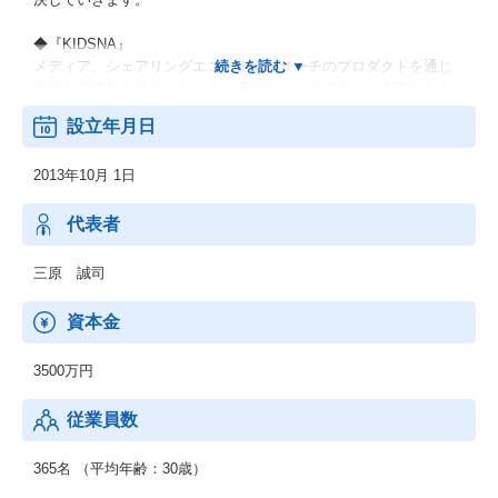
◆『KIDSNA』
メディア、シェアリングエコノミー、サーチのプロダクトを通じ
多様な選択肢を提供しながら、子どもとの生活をより充実したも
のにするサービスです。
設立年月日
◆『おもてなしHR』
2013年10月 1日
地方における安定した雇用を創出し、新たな人の流れによって将
来に渡り活力ある地域社会を構築していくために、地方の重要産
業である観光業界を支援します。
代表者
◆『hospitality Careers』
三原 誠司
日本国外の人口課題にもアプローチし、グローバル観点で競争力
を強化します。
資本金
海外の先進事例を取り入れると同時に、日本国内での事業展開を
通して確立した解決策を、日本と同様の課題に直面する可能性の
3500万円
ある他国でも展開し、課題解決の好循環サイクルを回していくこ
とを目的としています。
従業員数
365名 （平均年齢：30歳）