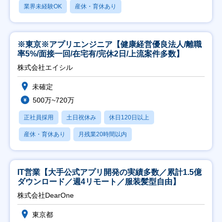
業界未経験OK
産休・育休あり
※東京※アプリエンジニア【健康経営優良法人/離職
率5%/面接一回/在宅有/完休2日/上流案件多数】
株式会社エイシル
未確定
500万~720万
正社員採用
土日祝休み
休日120日以上
産休・育休あり
月残業20時間以内
IT営業【大手公式アプリ開発の実績多数／累計1.5億
ダウンロード／週4リモート／服装髪型自由】
株式会社DearOne
東京都