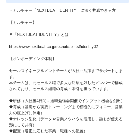
・カルチャー「NEXTBEAT IDENTITY」に深く共感できる方
【カルチャー】
▼「NEXTBEAT IDENTITY」とは
https://www.nextbeat.co.jp/recruit/spirits#identity02
【オンボーディング体制】
セールスイネーブルメントチームが入社～活躍までサポートしま
す。
本チームは、元セールス職で多大な功績を残したメンバーで構成
されており、セールス組織の育成・牽引を担っています。
◆研修（入社後4日間～適時勉強会開催でインプット機会を創出）
◆育成（基礎から実践トレーニングまで横断的にフォロー、営業
力の底上げに伴走）
◆ナレッジ型化（データや営業ノウハウを活用し、誰もが使える
形にして共有）
◆配置（適正に応じた事業・職種への配置）