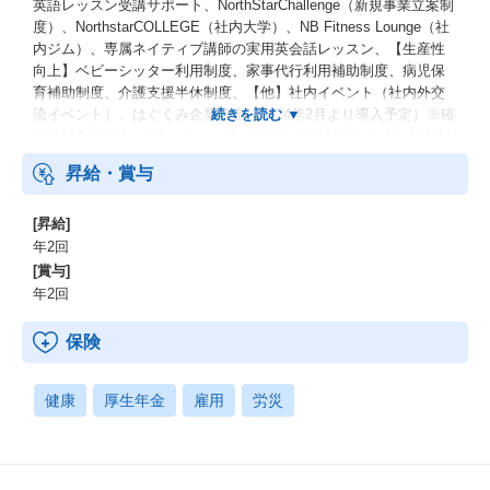
英語レッスン受講サポート、NorthStarChallenge（新規事業立案制
度）、NorthstarCOLLEGE（社内大学）、NB Fitness Lounge（社
内ジム）、専属ネイティブ講師の実用英会話レッスン、【生産性
向上】ベビーシッター利用制度、家事代行利用補助制度、病児保
育補助制度、介護支援半休制度、【他】社内イベント（社内外交
流イベント）、はぐくみ企業年金（2024年2月より導入予定）※確
定給付企業年金（DB）の一つで、退職金制度も兼ね備えた年金制
度です。
昇給・賞与
[昇給]
年2回
[賞与]
年2回
保険
健康
厚生年金
雇用
労災