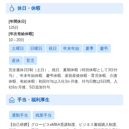
休日・休暇
[年間休日]
125日
[年次有給休暇]
10～20日
土曜日
日曜日
祝日
年末年始
夏季
慶弔
産休
育児
完全週休2日制（土日）、祝日、夏期休暇（特別休暇として3日付
与）、年末年始休暇、慶弔休暇、産前産後休暇・育児休暇、介護
休暇、有給休暇：初回付与は入社3か月後、付与日数は5日間。入
社6か月後、5日追加付与
手当・福利厚生
通勤手当
残業手当
【自己研鑽】グロービスeMBA受講制度、ビジネス書籍購入制度、