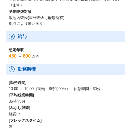
育園に子どもを預けることが必要ですが、実際の保育業界では保
ります）
育士不足により待機児童が発生しています。
受動喫煙対策
実際に保育資格を持っている人の中で、50%以上が保育士として
敷地内禁煙(屋外喫煙可能場所有)
就業していません。
拠点により違いあり
我々はまずは保育士さんが自身にあった保育園を選び、長期的に
安心して就労するためのソリューションを提供しています。
給与
保育士さん1人1人に良い選択肢を提示し、保育に従事する人口を
増やしていくことで、より安心して保育園に子どもを預けられる
想定年収
社会を作ることで、ワークフォースの増加に寄与したいと考えて
450
600
～
万円
います。
事業の影響範囲を日本全国に拡大した今だからこそ、地域社会の
勤務時間
子育てや活性化に対してアプローチが出来ます。
ワークフォース不足に悩む日本全体に保育業界の転職サポートを
通じて価値を提供するのが我々のミッションです。
[勤務時間]
10:00 ～ 19:00（実働：8時間00分） 休憩時間：60分
[平均残業時間]
35時間/月
[みなし残業]
確認中
[フレックスタイム]
無