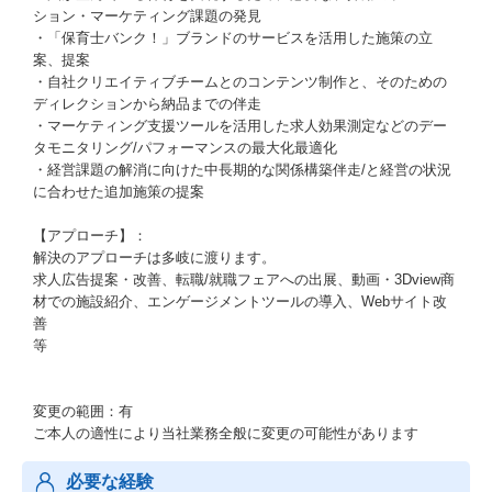
ション・マーケティング課題の発見
・「保育士バンク！」ブランドのサービスを活用した施策の立
案、提案
・自社クリエイティブチームとのコンテンツ制作と、そのための
ディレクションから納品までの伴走
・マーケティング支援ツールを活用した求人効果測定などのデー
タモニタリング/パフォーマンスの最大化最適化
・経営課題の解消に向けた中長期的な関係構築伴走/と経営の状況
に合わせた追加施策の提案
【アプローチ】：
解決のアプローチは多岐に渡ります。
求人広告提案・改善、転職/就職フェアへの出展、動画・3Dview商
材での施設紹介、エンゲージメントツールの導入、Webサイト改
善
等
変更の範囲：有
ご本人の適性により当社業務全般に変更の可能性があります
必要な経験