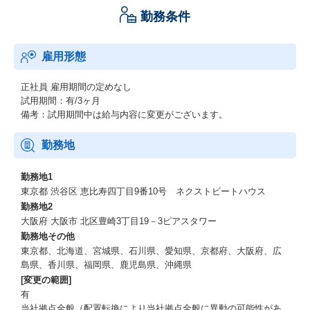
勤務条件
・求人広告掲載
・就職/転職フェア
・ホームページ制作
雇用形態
・保育施設紹介の動画制作
（２）職員の採用、職員の労務管理、職員の定着・育成
正社員
雇用期間の定めなし
試用期間：有/3ヶ月
・人材紹介
備考：試用期間中は給与内容に変更がございます。
・労務管理システム
・エンゲージメント管理システム
勤務地
（３）保育園経営
勤務地1
東京都 渋谷区 恵比寿四丁目9番10号 ネクストビートハウス
・M&A
勤務地2
・保育現場や採用市場の調査及びレポート
大阪府 大阪市 北区豊崎3丁目19－3ピアスタワー
勤務地その他
【なぜ保育業界に取り組むのか】
東京都、北海道、宮城県、石川県、愛知県、京都府、大阪府、広
島県、香川県、福岡県、鹿児島県、沖縄県
人口減少社会と言われる日本において、解決すべき課題は山積み
[変更の範囲]
ですが、特に働く人（＝ワークフォース）の減少は取り組むべき
大きな課題です。
有
ワークフォースの確保のためには、子供を持つ世代が安心して保
当社拠点全般（配置転換により当社拠点全般に異動の可能性があ