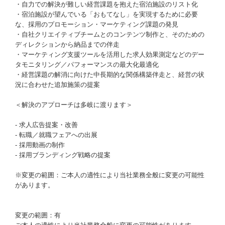
・自力での解決が難しい経営課題を抱えた宿泊施設のリスト化
・宿泊施設が望んでいる「おもてなし」を実現するために必要
な、採用のプロモーション・マーケティング課題の発見
・自社クリエイティブチームとのコンテンツ制作と、そのための
ディレクションから納品までの伴走
・マーケティング支援ツールを活用した求人効果測定などのデー
タモニタリング／パフォーマンスの最大化最適化
・経営課題の解消に向けた中長期的な関係構築伴走と、経営の状
況に合わせた追加施策の提案
＜解決のアプローチは多岐に渡ります＞
- 求人広告提案・改善
- 転職／就職フェアへの出展
- 採用動画の制作
- 採用ブランディング戦略の提案
※変更の範囲：ご本人の適性により当社業務全般に変更の可能性
があります。
変更の範囲：有