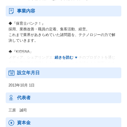
事業内容
◆『保育士バンク！』
採用、業務改善・職員の定着、集客活動、経営。
これまで業界があきらめていた諸問題を、テクノロジーの力で解
決していきます。
◆『KIDSNA』
メディア、シェアリングエコノミー、サーチのプロダクトを通じ
多様な選択肢を提供しながら、子どもとの生活をより充実したも
のにするサービスです。
設立年月日
◆『おもてなしHR』
2013年10月 1日
地方における安定した雇用を創出し、新たな人の流れによって将
来に渡り活力ある地域社会を構築していくために、地方の重要産
業である観光業界を支援します。
代表者
◆『hospitality Careers』
三原 誠司
日本国外の人口課題にもアプローチし、グローバル観点で競争力
を強化します。
資本金
海外の先進事例を取り入れると同時に、日本国内での事業展開を