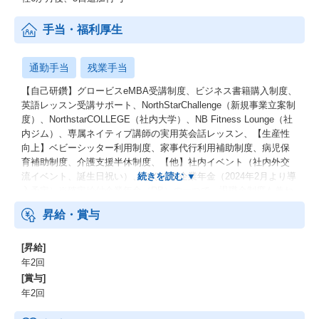
手当・福利厚生
通勤手当
残業手当
【自己研鑽】グロービスeMBA受講制度、ビジネス書籍購入制度、
英語レッスン受講サポート、NorthStarChallenge（新規事業立案制
度）、NorthstarCOLLEGE（社内大学）、NB Fitness Lounge（社
内ジム）、専属ネイティブ講師の実用英会話レッスン、【生産性
向上】ベビーシッター利用制度、家事代行利用補助制度、病児保
育補助制度、介護支援半休制度、【他】社内イベント（社内外交
流イベント、誕生日祝い）、はぐくみ企業年金（2024年2月より導
入予定）※確定給付企業年金（DB）の一つで、退職金制度も兼ね
備えた年金制度です。
昇給・賞与
[昇給]
年2回
[賞与]
年2回