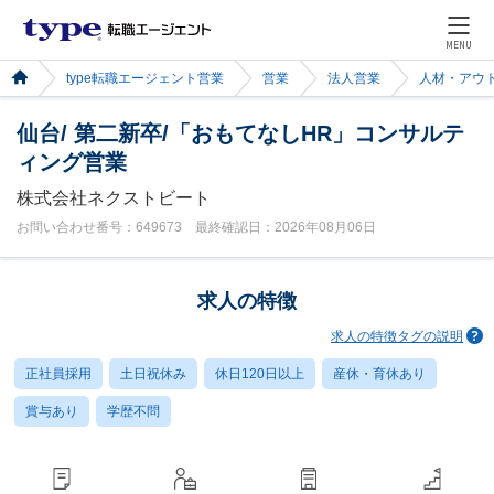
MENU
type転職エージェント営業
営業
法人営業
人材・アウ
仙台/ 第二新卒/「おもてなしHR」コンサルテ
ィング営業
株式会社ネクストビート
お問い合わせ番号：649673 最終確認日：2026年08月06日
求人の特徴
求人の特徴タグの説明
正社員採用
土日祝休み
休日120日以上
産休・育休あり
賞与あり
学歴不問