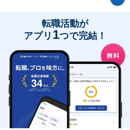
転職活動が
1
アプリ
つで完結！