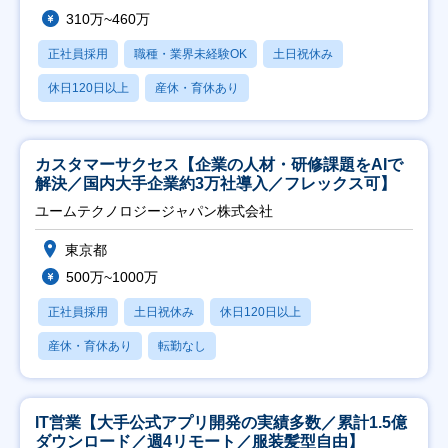
310万~460万
正社員採用
職種・業界未経験OK
土日祝休み
休日120日以上
産休・育休あり
カスタマーサクセス【企業の人材・研修課題をAIで
解決／国内大手企業約3万社導入／フレックス可】
ユームテクノロジージャパン株式会社
東京都
500万~1000万
正社員採用
土日祝休み
休日120日以上
産休・育休あり
転勤なし
IT営業【大手公式アプリ開発の実績多数／累計1.5億
ダウンロード／週4リモート／服装髪型自由】