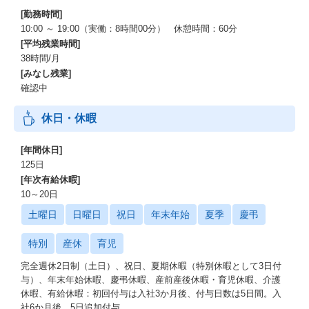
[勤務時間]
10:00 ～ 19:00（実働：8時間00分） 休憩時間：60分
[平均残業時間]
38時間/月
[みなし残業]
確認中
休日・休暇
[年間休日]
125日
[年次有給休暇]
10～20日
土曜日
日曜日
祝日
年末年始
夏季
慶弔
特別
産休
育児
完全週休2日制（土日）、祝日、夏期休暇（特別休暇として3日付
与）、年末年始休暇、慶弔休暇、産前産後休暇・育児休暇、介護
休暇、有給休暇：初回付与は入社3か月後、付与日数は5日間。入
社6か月後、5日追加付与