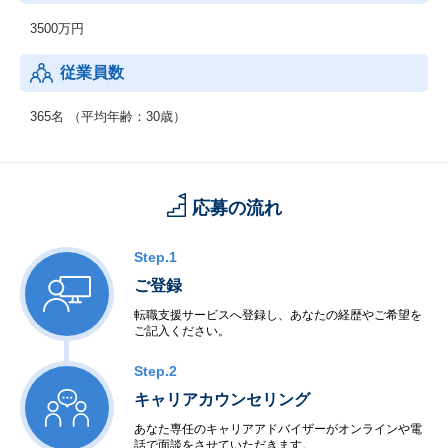
通して確立した解決策を、日本と同様の課題に直面する可能性の
3500万円
ある他国でも展開し、課題解決の好循環サイクルを回していくこ
とを目的としています。
従業員数
365名 （平均年齢：30歳）
応募の流れ
Step.1
ご登録
転職支援サービスへ登録し、あなたの経歴やご希望を
ご記入ください。
Step.2
キャリアカウンセリング
あなた専任のキャリアアドバイザーがオンラインや電
話で面談をさせていただきます。