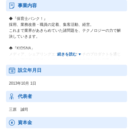
事業内容
◆『保育士バンク！』
採用、業務改善・職員の定着、集客活動、経営。
これまで業界があきらめていた諸問題を、テクノロジーの力で解
決していきます。
◆『KIDSNA』
メディア、シェアリングエコノミー、サーチのプロダクトを通じ
多様な選択肢を提供しながら、子どもとの生活をより充実したも
のにするサービスです。
設立年月日
◆『おもてなしHR』
2013年10月 1日
地方における安定した雇用を創出し、新たな人の流れによって将
来に渡り活力ある地域社会を構築していくために、地方の重要産
業である観光業界を支援します。
代表者
◆『hospitality Careers』
三原 誠司
日本国外の人口課題にもアプローチし、グローバル観点で競争力
を強化します。
資本金
海外の先進事例を取り入れると同時に、日本国内での事業展開を
通して確立した解決策を、日本と同様の課題に直面する可能性の