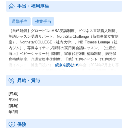
手当・福利厚生
通勤手当
残業手当
【自己研鑽】グロービスeMBA受講制度、ビジネス書籍購入制度、
英語レッスン受講サポート、NorthStarChallenge（新規事業立案制
度）、NorthstarCOLLEGE（社内大学）、NB Fitness Lounge（社
内ジム）、専属ネイティブ講師の実用英会話レッスン、【生産性
向上】ベビーシッター利用制度、家事代行利用補助制度、病児保
育補助制度、介護支援半休制度、【他】社内イベント（社内外交
流イベント、誕生日祝い）、はぐくみ企業年金（2024年2月より導
入予定）※確定給付企業年金（DB）の一つで、退職金制度も兼ね
備えた年金制度です。
昇給・賞与
[昇給]
年2回
[賞与]
年2回
保険