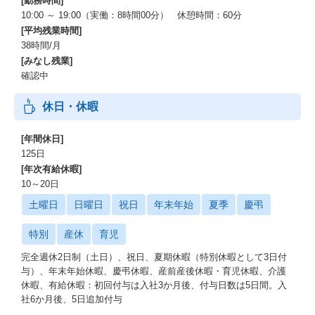
[勤務時間]
10:00 ～ 19:00（実働：8時間00分） 休憩時間：60分
[平均残業時間]
38時間/月
[みなし残業]
確認中
休日・休暇
[年間休日]
125日
[年次有給休暇]
10～20日
土曜日
日曜日
祝日
年末年始
夏季
慶弔
特別
産休
育児
完全週休2日制（土日）、祝日、夏期休暇（特別休暇として3日付
与）、年末年始休暇、慶弔休暇、産前産後休暇・育児休暇、介護
休暇、有給休暇：初回付与は入社3か月後、付与日数は5日間。入
社6か月後、5日追加付与