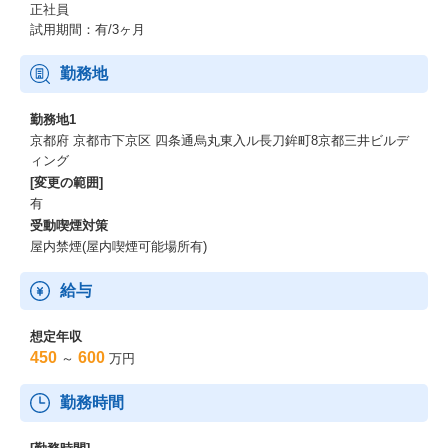
正社員
試用期間：有/3ヶ月
勤務地
勤務地1
京都府 京都市下京区 四条通烏丸東入ル長刀鉾町8京都三井ビルデ
ィング
[変更の範囲]
有
受動喫煙対策
屋内禁煙(屋内喫煙可能場所有)
給与
想定年収
450
600
～
万円
勤務時間