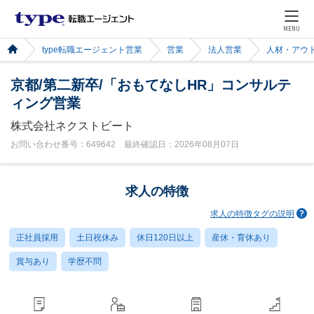
MENU
type転職エージェント営業
営業
法人営業
人材・アウ
京都/第二新卒/「おもてなしHR」コンサルテ
ィング営業
株式会社ネクストビート
お問い合わせ番号：649642 最終確認日：2026年08月07日
求人の特徴
求人の特徴タグの説明
正社員採用
土日祝休み
休日120日以上
産休・育休あり
賞与あり
学歴不問