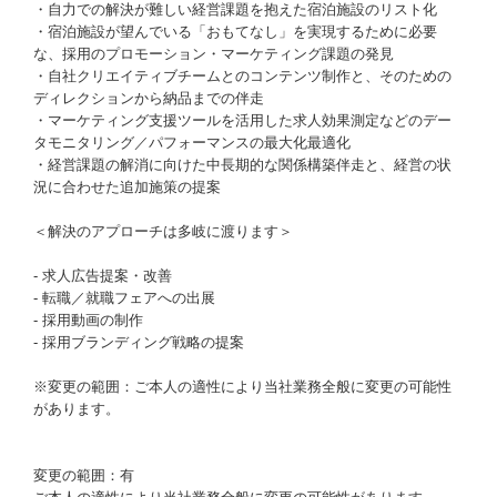
・自力での解決が難しい経営課題を抱えた宿泊施設のリスト化
・宿泊施設が望んでいる「おもてなし」を実現するために必要
な、採用のプロモーション・マーケティング課題の発見
・自社クリエイティブチームとのコンテンツ制作と、そのための
ディレクションから納品までの伴走
・マーケティング支援ツールを活用した求人効果測定などのデー
タモニタリング／パフォーマンスの最大化最適化
・経営課題の解消に向けた中長期的な関係構築伴走と、経営の状
況に合わせた追加施策の提案
＜解決のアプローチは多岐に渡ります＞
- 求人広告提案・改善
- 転職／就職フェアへの出展
- 採用動画の制作
- 採用ブランディング戦略の提案
※変更の範囲：ご本人の適性により当社業務全般に変更の可能性
があります。
変更の範囲：有