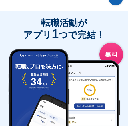
転職活動が
1
アプリ
つで完結！