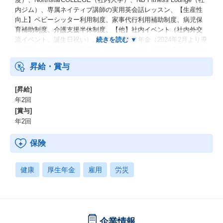
内ジム）、専属ネイティブ講師の実用英会話レッスン、【生産性
向上】ベビーシッター利用制度、家事代行利用補助制度、病児保
育補助制度、介護支援半休制度、【他】社内イベント（社内外交
流イベント、誕生日祝い）、はぐくみ企業年金（2024年2月より導
入予定）※確定給付企業年金（DB）の一つで、退職金制度も兼ね
備えた年金制度です。
昇給・賞与
[昇給]
年2回
[賞与]
年2回
保険
健康
厚生年金
雇用
労災
企業情報