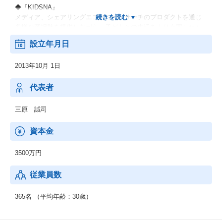
◆『KIDSNA』
メディア、シェアリングエコノミー、サーチのプロダクトを通じ
多様な選択肢を提供しながら、子どもとの生活をより充実したも
のにするサービスです。
設立年月日
◆『おもてなしHR』
2013年10月 1日
地方における安定した雇用を創出し、新たな人の流れによって将
来に渡り活力ある地域社会を構築していくために、地方の重要産
業である観光業界を支援します。
代表者
◆『hospitality Careers』
三原 誠司
日本国外の人口課題にもアプローチし、グローバル観点で競争力
を強化します。
資本金
海外の先進事例を取り入れると同時に、日本国内での事業展開を
通して確立した解決策を、日本と同様の課題に直面する可能性の
3500万円
ある他国でも展開し、課題解決の好循環サイクルを回していくこ
とを目的としています。
従業員数
365名 （平均年齢：30歳）