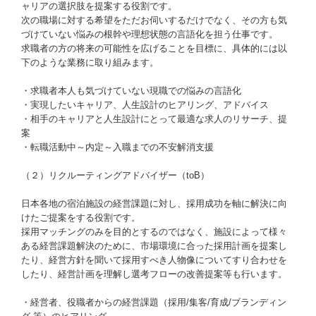
ャリアの選択肢を提案する役割です。
次の職場に対する希望をただお伺いするだけでなく、その方も気
づけていない悩みの根幹や理想状態の言語化を担う仕事です。
求職者の方の将来の可能性を広げることを目標に、具体的には以
下のような業務に取り組みます。
・求職者本人も気づけていない現職での悩みの言語化
・実現したいキャリア、人生設計のヒアリング、アドバイス
・相手のキャリアと人生設計にとって最適な求人のリサーチ、提
案
・転職活動中～内定～入職までの不安解消支援
（２）リクルーティングアドバイザー（toB）
日本各地の宿泊施設の経営課題に対し、採用成功を軸に解決に向
けたご提案をする役割です。
採用マッチングのみを目的とするのではなく、施設によって様々
ある経営課題解決のために、市場環境に合った採用計画を提案し
たり、経営方針を聞いて採用すべき人物像についてすり合わせを
したり、経営計画を理解し選考フローの改善提案等も行います。
・経営者、役職者からの経営課題（採用/集客/育成/ブランディン