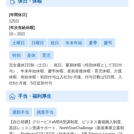
休日・休暇
[年間休日]
125日
[年次有給休暇]
10～20日
土曜日
日曜日
祝日
年末年始
夏季
慶弔
特別
産休
育児
完全週休2日制（土日）、祝日、夏期休暇（特別休暇として3日付
与）、年末年始休暇、慶弔休暇、産前産後休暇・育児休暇、介護
休暇、有給休暇：初回付与は入社3か月後、付与日数は5日間。入
社6か月後、5日追加付与
手当・福利厚生
通勤手当
残業手当
【自己研鑽】グロービスeMBA受講制度、ビジネス書籍購入制度、
英語レッスン受講サポート、NorthStarChallenge（新規事業立案制
度）、NorthstarCOLLEGE（社内大学）、NB Fitness Lounge（社