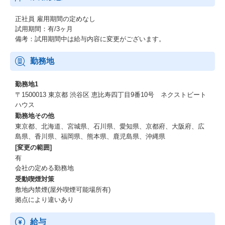
（参考：https://www.nextbeat.co.jp/services/regionalrevitalizatio
n）
正社員
雇用期間の定めなし
ホテル・旅館などの宿泊業界特化の採用支援プラットフォームで
試用期間：有/3ヶ月
す。
備考：試用期間中は給与内容に変更がございます。
宿泊業界に特化した人材採用支援サービスです。深刻な人手不足
が続くホテル・旅館業界に対し、即戦力となる専門人材を安定的
勤務地
に供給することで、機会損失を防ぎ、サービスの質と稼働率の維
持・向上を支援します（サービス紹介ページ）
勤務地1
〒1500013 東京都 渋谷区 恵比寿四丁目9番10号 ネクストビート
【使用技術】
ハウス
勤務地その他
フロントエンド:
東京都、北海道、宮城県、石川県、愛知県、京都府、大阪府、広
TypeScript
島県、香川県、福岡県、熊本県、鹿児島県、沖縄県
/ Angular
[変更の範囲]
/ SvelteKit
有
会社の定める勤務地
バックエンド:
受動喫煙対策
TypeScript
/ NestJS
敷地内禁煙(屋外喫煙可能場所有)
/ Scala
拠点により違いあり
/ Play Framework
給与