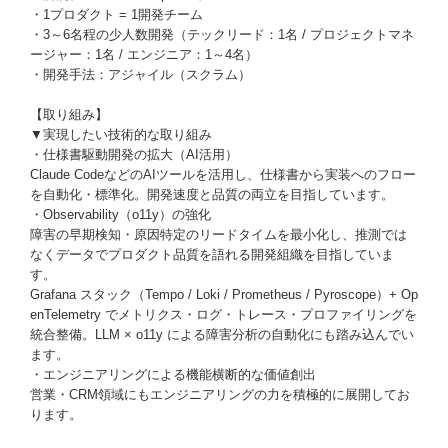
・1プロダクト = 1開発チーム
・3～6名程の少人数開発（テックリード：1名 / プロジェクトマネ
ージャー：1名 / エンジニア：1～4名）
・開発手法：アジャイル（スクラム）
【取り組み】
▼実現したい技術的な取り組み
・仕様書駆動開発の拡大（AI活用）
Claude CodeなどのAIツールを活用し、仕様書から実装へのフロー
を自動化・標準化。開発速度と品質の両立を目指しています。
・Observability（o11y）の強化
障害の早期検知・原因特定のリードタイムを最小化し、推測では
なくデータでプロダクト品質を語れる開発組織を目指していま
す。
Grafana スタック（Tempo / Loki / Prometheus / Pyroscope）+ Op
enTelemetry でメトリクス・ログ・トレース・プロファイリングを
統合整備。LLM × o11y による障害分析の自動化にも踏み込んでい
ます。
・エンジニアリングによる機能横断的な価値創出
営業・CRM領域にもエンジニアリングの力を積極的に展開してお
ります。