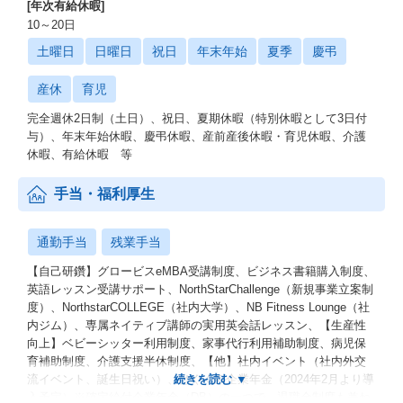
/ JIRA
[年次有給休暇]
/ Confluence
10～20日
/ Gemini Deep Research
土曜日
日曜日
祝日
年末年始
夏季
慶弔
【Tech Vision】
産休
育児
◆「全員CTO」
完全週休2日制（土日）、祝日、夏期休暇（特別休暇として3日付
与）、年末年始休暇、慶弔休暇、産前産後休暇・育児休暇、介護
私たちが目指すのは、人口減少と関連する非デジタル業界を技術
休暇、有給休暇 等
で変革していくこと。
そのために、新しい技術を積極的に取り入れる組織であるだけで
手当・福利厚生
なく、全員が「技術的な意思決定」に挑戦してほしいと考えてい
ます。
ネクストビートは、挑戦したい人に「技術、事業、組織」あらゆ
通勤手当
残業手当
る面で想像以上の裁量を与えます。
全員が技術戦略に携わり、CTOのように1人1人がプロダクト開発
【自己研鑽】グロービスeMBA受講制度、ビジネス書籍購入制度、
におけるプロフェッショナルとなる、究極の開発生産性を目指す
英語レッスン受講サポート、NorthStarChallenge（新規事業立案制
組織です。
度）、NorthstarCOLLEGE（社内大学）、NB Fitness Lounge（社
内ジム）、専属ネイティブ講師の実用英会話レッスン、【生産性
＜なぜ「全員CTO」であるべきなのか＞
向上】ベビーシッター利用制度、家事代行利用補助制度、病児保
育補助制度、介護支援半休制度、【他】社内イベント（社内外交
人口減少社会の中で私たちがテクノロジーで解決すべき課題は想
流イベント、誕生日祝い）、はぐくみ企業年金（2024年2月より導
像以上に多く、多岐に渡る領域に存在してます。
入予定）※確定給付企業年金（DB）の一つで、退職金制度も兼ね