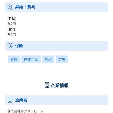
年々加速していく人口減少の中で、様々な領域の課題に挑戦し、
備えた年金制度です。
昇給・賞与
価値貢献できるプロダクトを作り続けなければなりません。
「1日でも早く、1つでも多くの課題を解決したい」その思いか
ら、1人1人が技術的な意思決定、技術戦略に関わるCTOのような
[昇給]
存在であってほしいと思っています。
年2回
[賞与]
【開発組織の特徴】
年2回
・フレームワークのソースコード読む/自分で作る人もいる
保険
・フィーチャーチーム（フルスタックエンジニア）の割合100%
・CTOもコードを書く
・CPOはエンジニア出身者
健康
厚生年金
雇用
労災
・共同著書「Scala実践プログラミング」を出された人もいる
・3年以内に起業やCTOになった人複数名
・エンジニア自身が事業計画を理解し、どう達成すべきかの施策
を考える
・メンバーでもデータのモデリングに0から携われたりクラウド環
企業情報
境の構築まで携わる
・オールインハウス体制でプロダクト開発に必要な職種との距離
が近い
企業名
・開発手法はアジャイル開発（スクラム）
・プロダクトによっては週3以上の高頻度でリリースが可能
株式会社ネクストビート