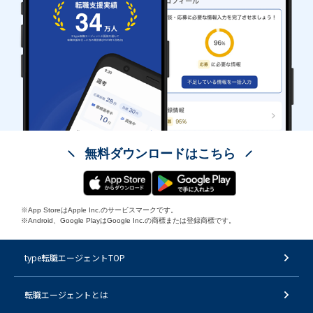
無料ダウンロードはこちら
※App StoreはApple Inc.のサービスマークです。
※Android、Google PlayはGoogle Inc.の商標または登録商標です。
type転職エージェントTOP
転職エージェントとは