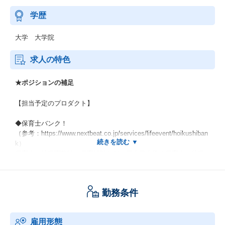
学歴
大学 大学院
求人の特色
★ポジションの補足
【担当予定のプロダクト】
◆保育士バンク！
（参考：https://www.nextbeat.co.jp/services/lifeevent/hoikushiban
k）
保育士・幼稚園教諭・保育補助など、日本最大級の保育士・幼稚
園教諭転職支援プラットフォームです。
累計約48万名以上の豊富な登録者ネットワークと、豊富な採用マ
ーケティング支援商材（求人広告・動画・SNS 等）と全国をカバ
勤務条件
ーする専門コンサルタント体制を駆使し、保育施設の「慢性的な
人材不足」という最重要経営課題を迅速かつ的確に解決します。
雇用形態
◆おもてなしHR