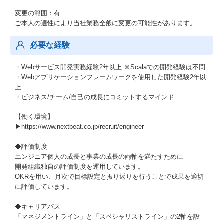
変更の範囲：有
ご本人の適性により当社業務全般に変更の可能性があります。
必要な経験
・Webサービス開発実務経験2年以上 ※Scalaでの開発経験は不問
・Webアプリケーションフレームワークを使用した開発経験2年以
上
・ビジネス/チーム/自己の成長にコミットするマインド
【働く環境】
▶https://www.nextbeat.co.jp/recruit/engineer
◆評価制度
エンジニア個人の成長と事業の成長の両軸を満たすために
開発組織独自の評価制度を運用しています。
OKRを用い、月次で目標設定と振り返りを行うことで成果を適切
に評価しています。
◆キャリアパス
「マネジメントライン」と「スペシャリストライン」の2軸を設