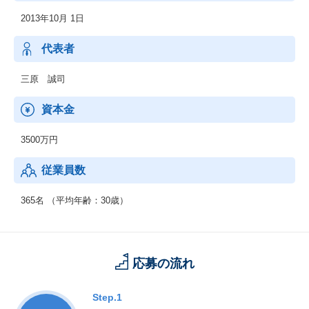
です。
◆『おもてなしHR』
2013年10月 1日
地方における安定した雇用を創出し、新たな人の流れによって将
【技術力支援制度】
来に渡り活力ある地域社会を構築していくために、地方の重要産
技術力支援制度、
業である観光業界を支援します。
代表者
技術書籍購入支援、
平日勉強会参加支援、
◆『hospitality Careers』
三原 誠司
チーム毎のペアプロ、モブプロ、
日本国外の人口課題にもアプローチし、グローバル観点で競争力
CTOによるテクニカルレビュー、
を強化します。
資本金
技術書籍約300冊以上保管（貸出可能）、
海外の先進事例を取り入れると同時に、日本国内での事業展開を
国内テックカンファレンス参加支援、
通して確立した解決策を、日本と同様の課題に直面する可能性の
週1で業務時間内に2時間自己学習の場提供（夕学）、
3500万円
ある他国でも展開し、課題解決の好循環サイクルを回していくこ
開発定例（週30分 / 1人５分からのLT実施。組織で技術力UP）、
とを目的としています。
技術イベント（Nextbeat Tech Bar / 隔月開催）、
従業員数
資格取得支援（AWS認定資格 12種類/Oracle Master Bronze/IPA
情報処理技術者試験/データサイエンティスト検定/JDLA G検定/JD
365名 （平均年齢：30歳）
LA E資格 ※受験費用のみ）
応募の流れ
Step.1