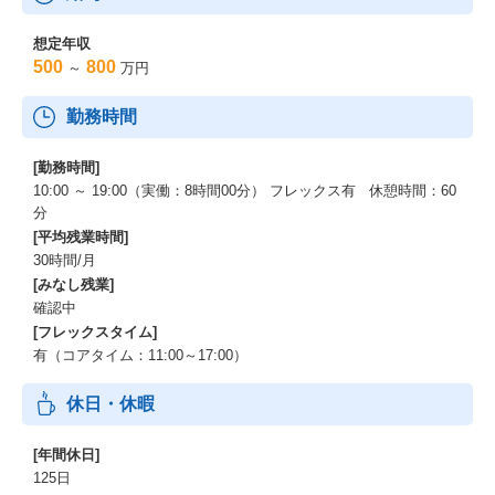
インフラ環境:
Terraform
想定年収
/ Docker
500
800
～
万円
/ AWS
/ GoogleCloud
勤務時間
/ Azure AD
/ Auth0
/ Stripe
[勤務時間]
/ microCMS
10:00 ～ 19:00（実働：8時間00分） フレックス有 休憩時間：60
分
AI駆動開発:
[平均残業時間]
Claude Code Max
30時間/月
/ Github Copilot
[みなし残業]
/ Gemini Advanced
確認中
/ NotebookLM in Pro
[フレックスタイム]
有（コアタイム：11:00～17:00）
開発支援:
GitHub Actions
休日・休暇
/ GitHub Enterprise
/ Redash
/ Looker Studio
[年間休日]
/ Slack
125日