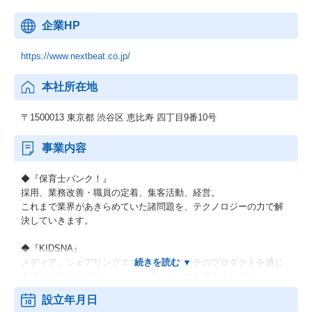
★ポジションの魅力
企業HP
【このポジションのビジネス的な面白さ】
https://www.nextbeat.co.jp/
☆技術力がそのまま業界シェアに直結する、やりがいのある事業
本社所在地
フェーズです。
◆保育士バンク！：業界No.1を獲りにいくフェーズ
〒1500013 東京都 渋谷区 恵比寿 四丁目9番10号
業界内での知名度・エージェント満足度はすでに高水準。
しかし、まだ業界No.1ではありません。
事業内容
ユーザーに使い続けてもらえる、プロダクト機能を作ることがで
きれば、競合を逆転できるフェーズにあります。
◆『保育士バンク！』
エンジニアが作るものが、そのまま市場シェアに反映される環境
採用、業務改善・職員の定着、集客活動、経営。
です。
これまで業界があきらめていた諸問題を、テクノロジーの力で解
決していきます。
◆おもてなしHR：圧倒的No.1を狙える余地
宿泊業界の市場規模に対して、プロダクトの浸透余地はまだ大き
◆『KIDSNA』
い状況です。
メディア、シェアリングエコノミー、サーチのプロダクトを通じ
プロダクト機能で差別化できれば、競合が追従できない圧倒的な
多様な選択肢を提供しながら、子どもとの生活をより充実したも
地位を築ける可能性があります。
のにするサービスです。
市場の伸びとプロダクトの成長が重なるタイミングがまさに、今
設立年月日