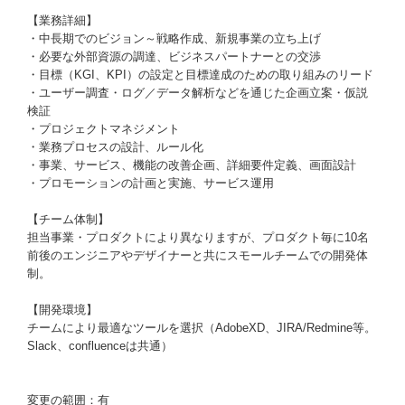
【業務詳細】
・中長期でのビジョン～戦略作成、新規事業の立ち上げ
・必要な外部資源の調達、ビジネスパートナーとの交渉
・目標（KGI、KPI）の設定と目標達成のための取り組みのリード
・ユーザー調査・ログ／データ解析などを通じた企画立案・仮説
検証
・プロジェクトマネジメント
・業務プロセスの設計、ルール化
・事業、サービス、機能の改善企画、詳細要件定義、画面設計
・プロモーションの計画と実施、サービス運用
【チーム体制】
担当事業・プロダクトにより異なりますが、プロダクト毎に10名
前後のエンジニアやデザイナーと共にスモールチームでの開発体
制。
【開発環境】
チームにより最適なツールを選択（AdobeXD、JIRA/Redmine等。
Slack、confluenceは共通）
変更の範囲：有