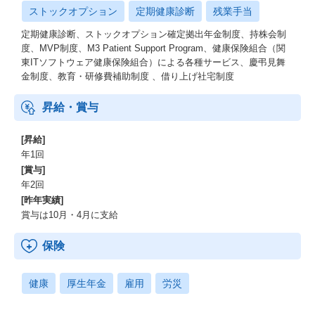
ストックオプション
定期健康診断
残業手当
定期健康診断、ストックオプション確定拠出年金制度、持株会制
度、MVP制度、M3 Patient Support Program、健康保険組合（関
東ITソフトウェア健康保険組合）による各種サービス、慶弔見舞
金制度、教育・研修費補助制度 、借り上げ社宅制度
昇給・賞与
[昇給]
年1回
[賞与]
年2回
[昨年実績]
賞与は10月・4月に支給
保険
健康
厚生年金
雇用
労災