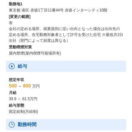
勤務地1
東京都 港区 赤坂1丁目11番44号 赤坂インターシティ10階
[変更の範囲]
有
会社の定める場所、就業規則に従い出向となった場合は出向先の
定める場所、在宅勤務対象者として許可を受けた自宅 ※最低月2日
出社（部門によって頻度は異なる）
受動喫煙対策
屋内禁煙(屋内喫煙可能場所有)
給与
想定年収
500
800
～
万円
月給
39.9 ～ 61.5万円
給与形態
固定給制(月給制)
勤務時間