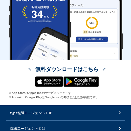
無料ダウンロードはこちら
※App StoreはApple Inc.のサービスマークです。
※Android、Google PlayはGoogle Inc.の商標または登録商標です。
type転職エージェントTOP
転職エージェントとは