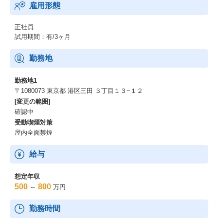
雇用形態
正社員
試用期間：有/3ヶ月
勤務地
勤務地1
〒1080073 東京都 港区三田 ３丁目１３−１２
[変更の範囲]
確認中
受動喫煙対策
屋内全面禁煙
給与
想定年収
500
800
～
万円
勤務時間