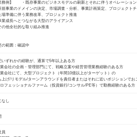
業務例】 ・既存事業のビジネスモデルの刷新とそれに伴うオペレーション
新規事業のドメインの決定、市場調査・分析、事業計画策定、プロジェクトチ
上場準備に伴う業務改革、プロジェクト推進
事業成長へとつながる大型のアライアンス
その他全社的な取り組み推進
更の範囲：確認中
記いずれかの経験が、通算で5年以上ある方
 事業会社の企画・管理部門にて、戦略立案や経営管理業務経験のある方
 事業会社にて、大型プロジェクト（年間10億以上がターゲット）の
ち上げ/リモデル/ターンアラウンドを責任者またはそれに近いポジションでお
 プロフェッショナルファーム（投資銀行/コンサル/PE等）で勤務経験のある方
になし
問
社員