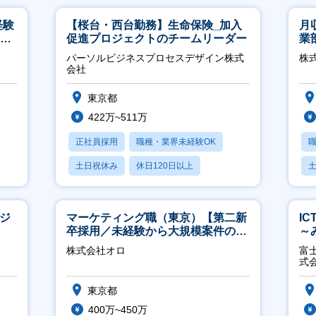
経験
【桜台・西台勤務】生命保険_加入
月
00
促進プロジェクトのチームリーダー
業
※
パーソルビジネスプロセスデザイン株式
株
会社
東京都
422万~511万
正社員採用
職種・業界未経験OK
土日祝休み
休日120日以上
産休・育休あり
ージ
マーケティング職（東京）【第二新
I
卒採用／未経験から大規模案件のマ
～
ーケティングが経験できる／研修充
2
株式会社オロ
富
実】
式
東京都
400万~450万