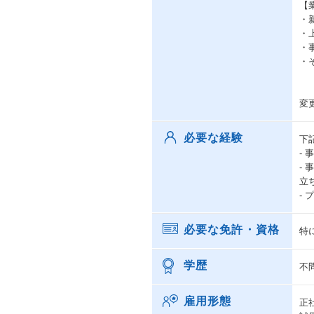
【
・
・
・
・
変
必要な経験
下
-
-
立
-
必要な免許・資格
特
学歴
不
雇用形態
正