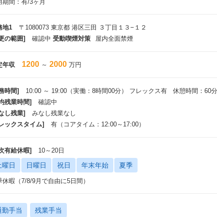
用期間：有/3ヶ月
務地1
〒1080073 東京都 港区三田 ３丁目１３−１２
更の範囲]
確認中
受動喫煙対策
屋内全面禁煙
1200
2000
定年収
～
万円
務時間]
10:00 ～ 19:00（実働：8時間00分） フレックス有 休憩時間：60
平均残業時間]
確認中
なし残業]
みなし残業なし
フレックスタイム]
有（コアタイム：12:00～17:00）
年次有給休暇]
10～20日
土曜日
日曜日
祝日
年末年始
夏季
季休暇（7/8/9月で自由に5日間）
通勤手当
残業手当