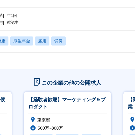
給]
年1回
与]
確認中
健康
厚生年金
雇用
労災
この企業の他の公開求人
ー候
【経験者歓迎】マーケティング＆プ
【
ロダクト
業
東京都
500万~800万