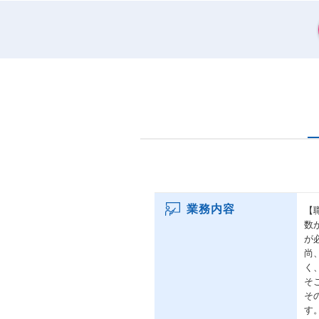
業務内容
【
数
が
尚
く
そ
そ
す