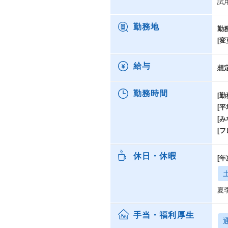
試
勤務地
勤
[変
給与
想
勤務時間
[勤
[
[み
[
休日・休暇
[
夏
手当・福利厚生