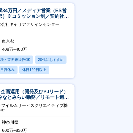
収34万円／メディア営業（ES営
部）※コミッション制／契約社員
4年目以降無期化
式会社キャリアデザインセンター
東京都
408万~408万
職種・業界未経験OK
20代におすすめ
土日祝休み
休日120日以上
産休・育休あり
CT企画運用（開発及びPJリード）
みなとみらい勤務／リモート週
OK／業務改善～
士フイルムサービスクリエイティブ株
会社
神奈川県
600万~830万