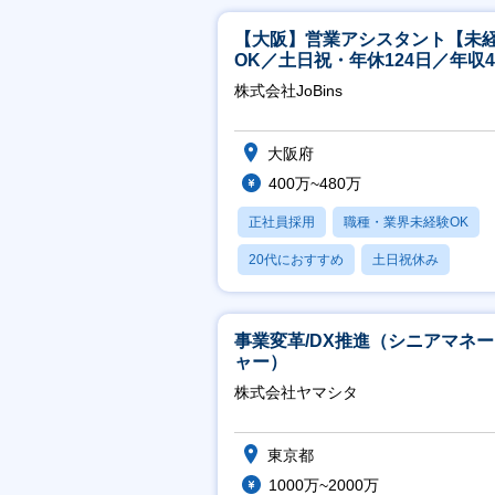
【大阪】営業アシスタント【未
OK／土日祝・年休124日／年収4
万～／転勤なし】
株式会社JoBins
大阪府
400万~480万
正社員採用
職種・業界未経験OK
20代におすすめ
土日祝休み
休日120日以上
事業変革/DX推進（シニアマネ
ャー）
株式会社ヤマシタ
東京都
1000万~2000万