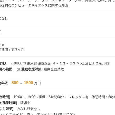
言語・フレームワーク・データベース・ネットワーク等、何らかの技術分野に
基礎的なコンピュータサイエンスに関する知識
になし
問
社員
用期間：有/3ヶ月
務地1
〒1080073 東京都 港区芝浦 ４－１３－２３ MS芝浦ビル２階,３階
更の範囲]
無
受動喫煙対策
屋内全面禁煙
800
1500
定年収
～
万円
務時間]
10:00 ～ 19:00（実働：8時間00分） フレックス有 休憩時間：60
平均残業時間]
確認中
なし残業]
みなし残業なし
フレックスタイム]
有（コアタイム：12:00～17:00）