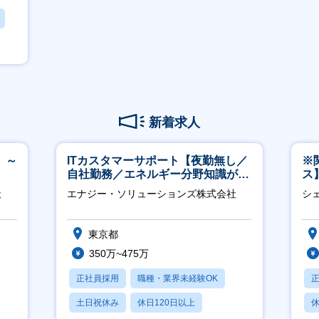
新着求人
 ～
ITカスタマーサポート【夜勤無し／
※
自社勤務／エネルギー分野知識が身
ス
につきます】
ー
社
エナジー・ソリューションズ株式会社
シ
東京都
350万~475万
正社員採用
職種・業界未経験OK
土日祝休み
休日120日以上
休