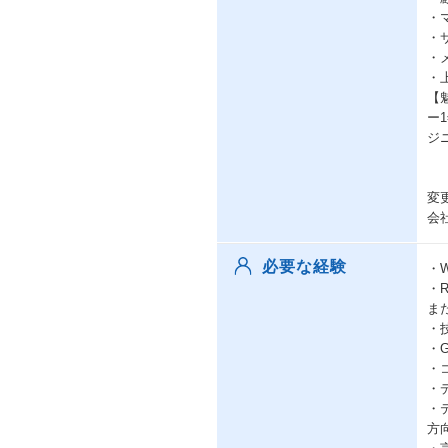
・
・
・
・
【
ー
ジ
変
会
必要な経験
・
・R
ま
・
・
・
・
・
方