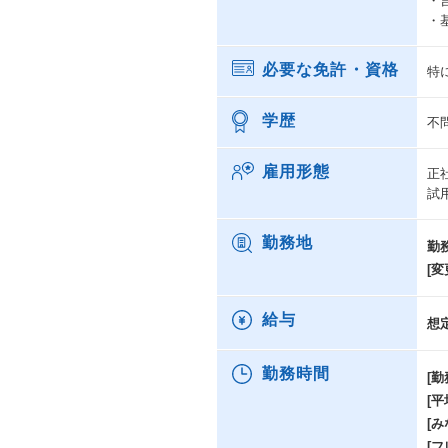
・
・
必要な免許・資格
特
学歴
不
雇用形態
正
試
勤務地
勤
[変
給与
想
勤務時間
[勤
[
[み
[