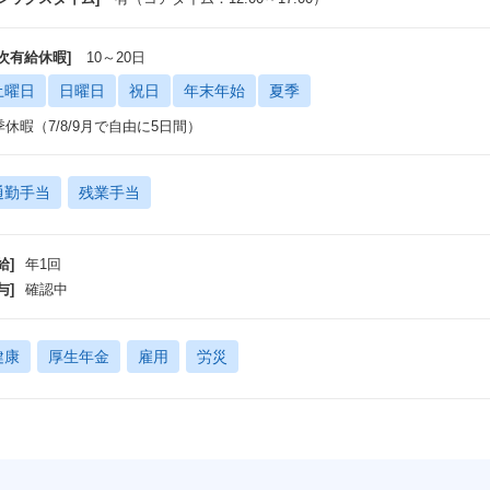
年次有給休暇]
10～20日
土曜日
日曜日
祝日
年末年始
夏季
季休暇（7/8/9月で自由に5日間）
通勤手当
残業手当
給]
年1回
与]
確認中
健康
厚生年金
雇用
労災