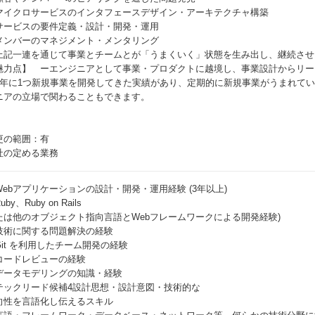
マイクロサービスのインタフェースデザイン・アーキテクチャ構築
サービスの要件定義・設計・開発・運用
メンバーのマネジメント・メンタリング
上記一連を通じて事業とチームとが「うまくいく」状態を生み出し、継続させ
魅力点】 ーエンジニアとして事業・プロダクトに越境し、事業設計からリー
1年に1つ新規事業を開発してきた実績があり、定期的に新規事業がうまれて
ニアの立場で関わることもできます。
更の範囲：有
社の定める業務
Webアプリケーションの設計・開発・運用経験 (3年以上)
uby、Ruby on Rails
たは他のオブジェクト指向言語とWebフレームワークによる開発経験)
技術に関する問題解決の経験
Git を利用したチーム開発の経験
コードレビューの経験
データモデリングの知識・経験
テックリード候補4設計思想・設計意図・技術的な
向性を言語化し伝えるスキル