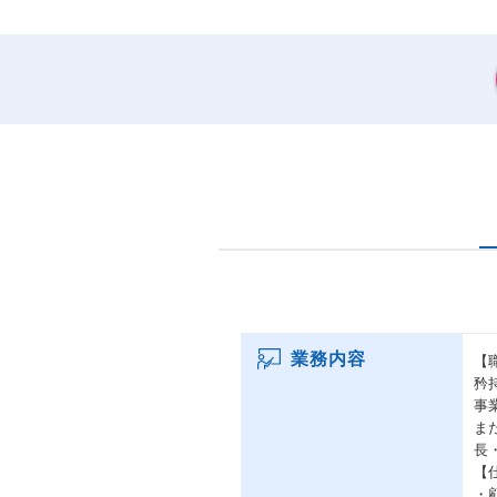
業務内容
【
矜
事
ま
長
【
・