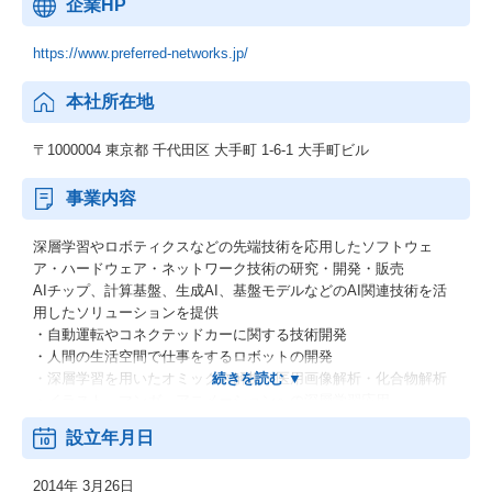
企業HP
https://www.preferred-networks.jp/
本社所在地
〒1000004 東京都 千代田区 大手町 1-6-1 大手町ビル
事業内容
深層学習やロボティクスなどの先端技術を応用したソフトウェ
ア・ハードウェア・ネットワーク技術の研究・開発・販売
AIチップ、計算基盤、生成AI、基盤モデルなどのAI関連技術を活
用したソリューションを提供
・自動運転やコネクテッドカーに関する技術開発
・人間の生活空間で仕事をするロボットの開発
・深層学習を用いたオミックス解析・医用画像解析・化合物解析
・イラスト、マンガ、アニメーションへの深層学習応用
・ディープラーニングフレームワーク『Chainer』とエクステンシ
設立年月日
ョン
・ディープラーニング専用プロセッサー『MN-Core』
2014年 3月26日
・PyTorchユーザ向けに深層強化学習ライブラリ「PFRL」