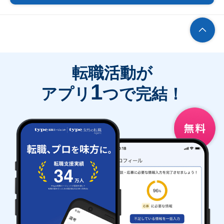
転職活動が
1
アプリ
つで完結！