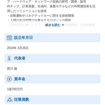
ア・ハードウェア・ネットワーク技術の研究・開発・販売
AIチップ、計算基盤、生成AI、基盤モデルなどのAI関連技術を活
用したソリューションを提供
・自動運転やコネクテッドカーに関する技術開発
・人間の生活空間で仕事をするロボットの開発
・深層学習を用いたオミックス解析・医用画像解析・化合物解析
・イラスト、マンガ、アニメーションへの深層学習応用
・ディープラーニングフレームワーク『Chainer』とエクステンシ
設立年月日
ョン
・ディープラーニング専用プロセッサー『MN-Core』
2014年 3月26日
・PyTorchユーザ向けに深層強化学習ライブラリ「PFRL」
代表者
西川 徹
資本金
1億700万円
従業員数