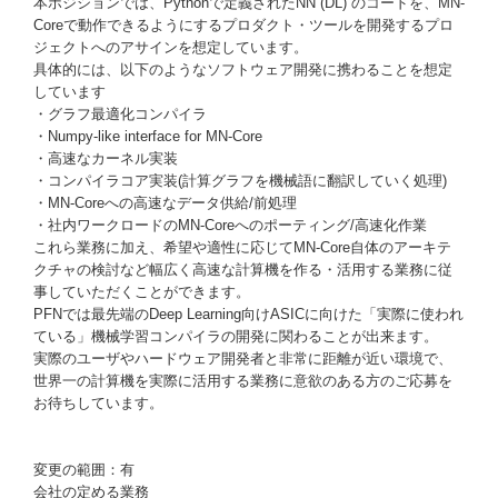
本ポジションでは、Pythonで定義されたNN (DL) のコードを、MN-
Coreで動作できるようにするプロダクト・ツールを開発するプロ
ジェクトへのアサインを想定しています。
具体的には、以下のようなソフトウェア開発に携わることを想定
しています
・グラフ最適化コンパイラ
・Numpy-like interface for MN-Core
・高速なカーネル実装
・コンパイラコア実装(計算グラフを機械語に翻訳していく処理)
・MN-Coreへの高速なデータ供給/前処理
・社内ワークロードのMN-Coreへのポーティング/高速化作業
これら業務に加え、希望や適性に応じてMN-Core自体のアーキテ
クチャの検討など幅広く高速な計算機を作る・活用する業務に従
事していただくことができます。
PFNでは最先端のDeep Learning向けASICに向けた「実際に使われ
ている」機械学習コンパイラの開発に関わることが出来ます。
実際のユーザやハードウェア開発者と非常に距離が近い環境で、
世界一の計算機を実際に活用する業務に意欲のある方のご応募を
お待ちしています。
変更の範囲：有
会社の定める業務