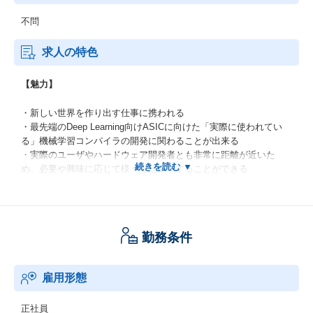
不問
求人の特色
【魅力】
・新しい世界を作り出す仕事に携われる
・最先端のDeep Learning向けASICに向けた「実際に使われてい
る」機械学習コンパイラの開発に関わることが出来る
・実際のユーザやハードウェア開発者とも非常に距離が近いた
め、必要や興味に応じて様々な仕事をすることができる
・高い技術力を持ったチームメンバーと共に働くことができる
・HWエンジニアと近い距離で、共に議論しながら開発ができる
勤務条件
雇用形態
正社員