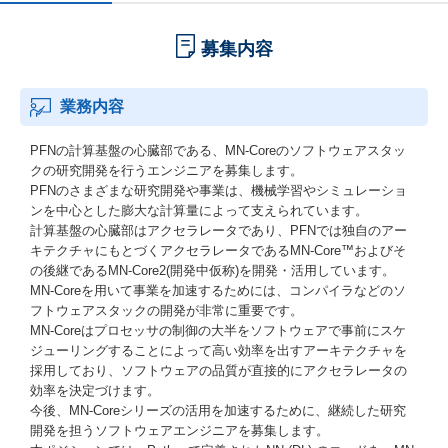
募集内容
業務内容
PFNの計算基盤の心臓部である、MN-Coreのソフトウェアスタッ
クの研究開発を行うエンジニアを募集します。
PFNのさまざまな研究開発や事業は、機械学習やシミュレーショ
ンを中心とした膨大な計算量によって支えられています。
計算基盤の心臓部はアクセラレータであり、PFNでは独自のアー
キテクチャにもとづくアクセラレータであるMN-Core™およびそ
の後継であるMN-Core2(開発中仮称)を開発・活用しています。
MN-Coreを用いて事業を加速するためには、コンパイラなどのソ
フトウェアスタックの開発が非常に重要です。
MN-Coreはプロセッサの制御の大半をソフトウェアで事前にスケ
ジューリングすることによって高い効率を出すアーキテクチャを
採用しており、ソフトウェアの品質が直接的にアクセラレータの
効率を決定づけます。
今後、MN-Coreシリーズの活用を加速するために、継続した研究
開発を担うソフトウェアエンジニアを募集します。