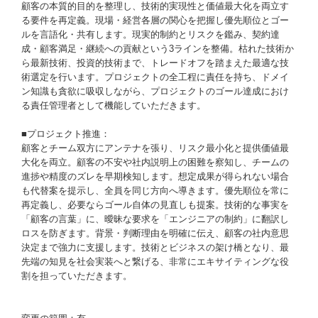
顧客の本質的目的を整理し、技術的実現性と価値最大化を両立す
る要件を再定義。現場・経営各層の関心を把握し優先順位とゴー
ルを言語化・共有します。現実的制約とリスクを鑑み、契約達
成・顧客満足・継続への貢献という3ラインを整備。枯れた技術か
ら最新技術、投資的技術まで、トレードオフを踏まえた最適な技
術選定を行います。プロジェクトの全工程に責任を持ち、ドメイ
ン知識も貪欲に吸収しながら、プロジェクトのゴール達成におけ
る責任管理者として機能していただきます。
■プロジェクト推進：
顧客とチーム双方にアンテナを張り、リスク最小化と提供価値最
大化を両立。顧客の不安や社内説明上の困難を察知し、チームの
進捗や精度のズレを早期検知します。想定成果が得られない場合
も代替案を提示し、全員を同じ方向へ導きます。優先順位を常に
再定義し、必要ならゴール自体の見直しも提案。技術的な事実を
「顧客の言葉」に、曖昧な要求を「エンジニアの制約」に翻訳し
ロスを防ぎます。背景・判断理由を明確に伝え、顧客の社内意思
決定まで強力に支援します。技術とビジネスの架け橋となり、最
先端の知見を社会実装へと繋げる、非常にエキサイティングな役
割を担っていただきます。