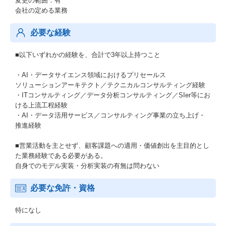
変更の範囲：有
会社の定める業務
必要な経験
■以下いずれかの経験を、合計で3年以上持つこと
・AI・データサイエンス領域におけるプリセールス
ソリューションアーキテクト／テクニカルコンサルティング経験
・ITコンサルティング／データ分析コンサルティング／SIer等にお
ける上流工程経験
・AI・データ活用サービス／コンサルティング事業の立ち上げ・
推進経験
■営業活動を主とせず、顧客課題への適用・価値創出を主目的とし
た業務経験である必要がある。
自身でのモデル実装・分析実装の有無は問わない
必要な免許・資格
特になし