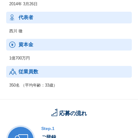
2014年 3月26日
・PyTorchユーザ向けに深層強化学習ライブラリ「PFRL」
代表者
西川 徹
資本金
1億700万円
従業員数
350名 （平均年齢：33歳）
応募の流れ
Step.1
ご登録