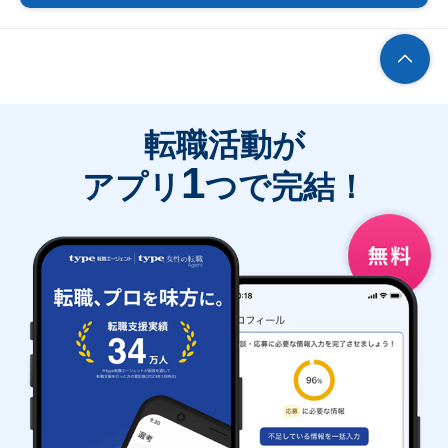
転職活動が
1
アプリ
つで完結！