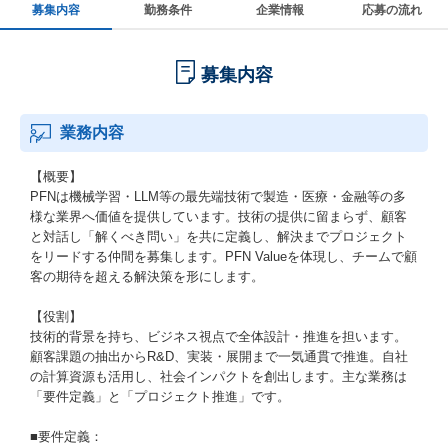
募集内容
勤務条件
企業情報
応募の流れ
募集内容
業務内容
【概要】
PFNは機械学習・LLM等の最先端技術で製造・医療・金融等の多
様な業界へ価値を提供しています。技術の提供に留まらず、顧客
と対話し「解くべき問い」を共に定義し、解決までプロジェクト
をリードする仲間を募集します。PFN Valueを体現し、チームで顧
客の期待を超える解決策を形にします。
【役割】
技術的背景を持ち、ビジネス視点で全体設計・推進を担います。
顧客課題の抽出からR&D、実装・展開まで一気通貫で推進。自社
の計算資源も活用し、社会インパクトを創出します。主な業務は
「要件定義」と「プロジェクト推進」です。
■要件定義：