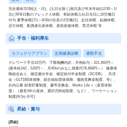
完全週休2日制(土・日)、(土日を除く)祝日及び年末年始(12/30～1/
3)と同等日数のフレックス休暇、有給休暇入社日当日に10労働日
付与 夏季休暇(7/1～9/30の任意の2労働日)、赴任休暇、結婚休暇、
忌引休暇、配偶者出産休暇、産前産後休暇、育児休暇 等
手当・福利厚生
カフェテリアプラン
定期健康診断
通勤手当
テレワーク手当10万円、下限報酬内訳：月例給与：321,492円～
(基本給242，520円～、月45hのみなし残業代78,868円～） 健康保
険組合あり、確定拠出年金、確定給付年金制度（DC/DB）、共済
会（GLTD団体保険、総合福祉団体保険、傷病見舞金制度、等）、
社内公募 財形貯蓄制度、慶弔見舞金、Works Life +（産育休制
度）（最長3年の産休、選択式時短制度、など）、ワーケーション
制度(年3か月可)
昇給・賞与
[昇給]