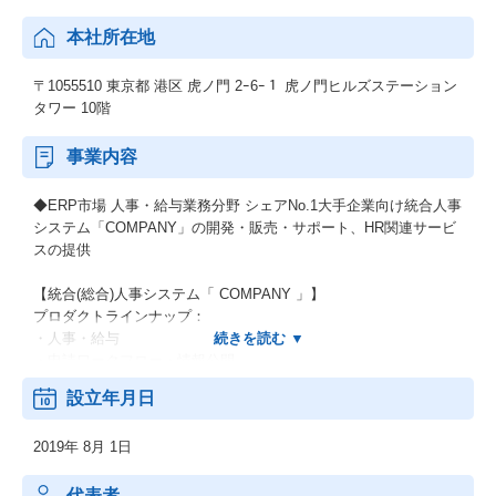
本社所在地
〒1055510 東京都 港区 虎ノ門 2ｰ6ｰ１ 虎ノ門ヒルズステーション
タワー 10階
事業内容
◆ERP市場 人事・給与業務分野 シェアNo.1大手企業向け統合人事
システム「COMPANY」の開発・販売・サポート、HR関連サービ
スの提供
【統合(総合)人事システム「 COMPANY 」】
プロダクトラインナップ：
・人事・給与
・申請ワークフロー・情報公開
・勤怠・工数管理
設立年月日
・タレントマネジメント
・人事チャットボット
2019年 8月 1日
関連ソリューション：
・マイナンバー管理
代表者