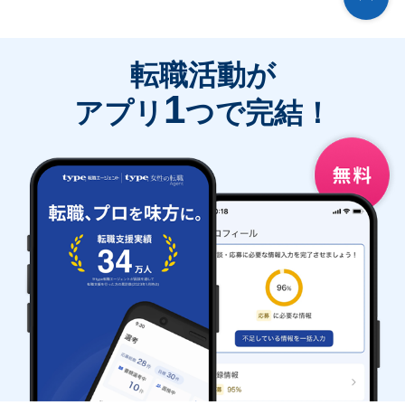
転職活動が
1
アプリ
つで完結！