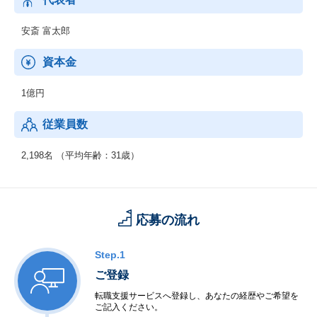
・ID管理
・クラウド運用
安斎 富太郎
・公共機関向けソリューション
・グローバルタレントマネジメント
資本金
サービス：
1億円
・Pilot Consulting Service
※システム導入を検討される企業向けシステム選定支援コンサル
従業員数
ティングサービス
・Professional Service（同社製品をご利用のユーザー企業向け）
2,198名 （平均年齢：31歳）
応募の流れ
Step.1
ご登録
転職支援サービスへ登録し、あなたの経歴やご希望を
ご記入ください。