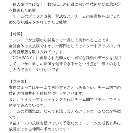
・個人単位ではなく、数名以上の組織において技術的な意思決定
を推進した経験
・チームのプロセス改善、育成など、チームの生産性を上げるた
めの取り組みをされてきたご経験
【特徴】
エンジニアが企画から開発まで一貫して携われることです。
会社自体は大規模ですが、一部門としてはスタートアップのよう
な運営形態を取り入れています。
「COMPANY」に蓄積された膨大かつ豊富な種類のデータを活用
して、いかに新しい価値を創造できるかという点が、最大のおも
しろみであり、やりがいです。
【雰囲気】
案件によってはチームで対応することもあるため、チーム内での
技術の情報共有も積極的に行っております。
また、デイリーでミーティングを行いチーム間でサポートできる
体制で進めています。
チームの雰囲気は、なんでも話し会えるアットホームなのが特徴
です。
今後チームの規模も拡げていく予定なので、チームの成長と共に
成長ができる仲間を求めています！