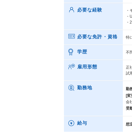
必要な経験
・モ
・U
・
必要な免許・資格
特
学歴
不
雇用形態
正
試
勤務地
勤
[変
会
受
給与
想