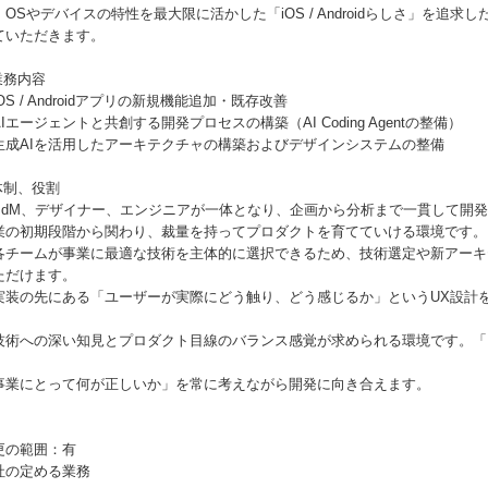
、OSやデバイスの特性を最大限に活かした「iOS / Androidらしさ」を追求
ていただきます。
業務内容
OS / Androidアプリの新規機能追加・既存改善
Iエージェントと共創する開発プロセスの構築（AI Coding Agentの整備）
生成AIを活用したアーキテクチャの構築およびデザインシステムの整備
︎体制、役割
PdM、デザイナー、エンジニアが一体となり、企画から分析まで一貫して開
業の初期段階から関わり、裁量を持ってプロダクトを育てていける環境です。
各チームが事業に最適な技術を主体的に選択できるため、技術選定や新アーキ
ただけます。
実装の先にある「ユーザーが実際にどう触り、どう感じるか」というUX設計
。
技術への深い知見とプロダクト目線のバランス感覚が求められる環境です。「
事業にとって何が正しいか」を常に考えながら開発に向き合えます。
更の範囲：有
社の定める業務