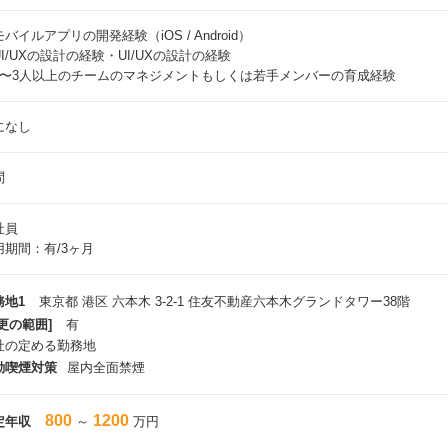
バイルアプリの開発経験（iOS / Android）
I/UXの設計の経験・UI/UXの設計の経験
2〜3人以上のチームのマネジメントもしくは若手メンバーの育成経験
になし
問
社員
用期間：有/3ヶ月
務地1
東京都 港区 六本木 3-2-1 住友不動産六本木グランドタワー38階
更の範囲]
有
社の定める勤務地
動喫煙対策
屋内全面禁煙
800
1200
定年収
～
万円