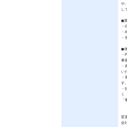
や
し
◼︎
・i
・A
・
◼
・
事
・
い
・
す
・
く
「
変
会