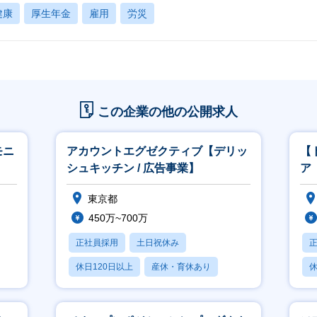
健康
厚生年金
雇用
労災
この企業の他の公開求人
モニ
アカウントエグゼクティブ【デリッ
【
シュキッチン / 広告事業】
ア（
東京都
450万~700万
正社員採用
土日祝休み
休日120日以上
産休・育休あり
休
賞与あり