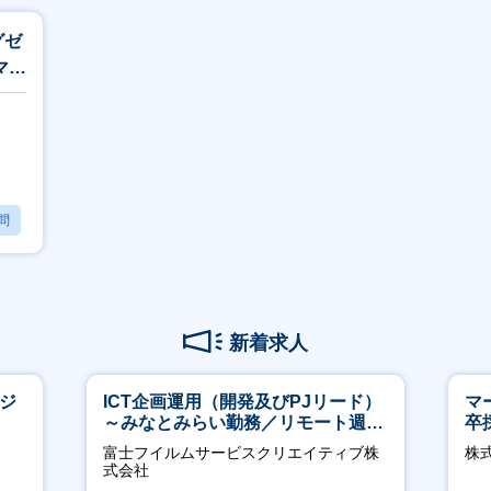
グゼ
マー
問
新着求人
ージ
ICT企画運用（開発及びPJリード）
マ
～みなとみらい勤務／リモート週
卒
2OK／業務改善～
ー
富士フイルムサービスクリエイティブ株
株
実
式会社