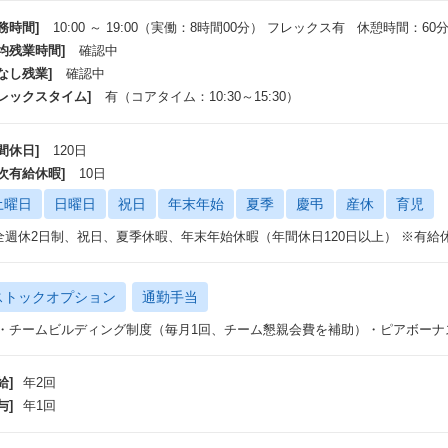
務時間]
10:00 ～ 19:00（実働：8時間00分） フレックス有 休憩時間：60
平均残業時間]
確認中
なし残業]
確認中
フレックスタイム]
有（コアタイム：10:30～15:30）
間休日]
120日
年次有給休暇]
10日
土曜日
日曜日
祝日
年末年始
夏季
慶弔
産休
育児
全週休2日制、祝日、夏季休暇、年末年始休暇（年間休日120日以上） ※有
ストックオプション
通勤手当
 ・チームビルディング制度（毎月1回、チーム懇親会費を補助）・ピアボー
給]
年2回
与]
年1回