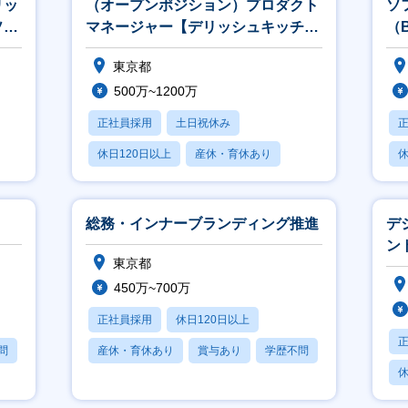
リッ
（オープンポジション）プロダクト
ソ
ソリ
マネージャー【デリッシュキッチ
（B
ン】
東京都
500万~1200万
正社員採用
土日祝休み
休日120日以上
産休・育休あり
休
賞与あり
総務・インナーブランディング推進
デ
ン
東京都
リ
450万~700万
正社員採用
休日120日以上
問
産休・育休あり
賞与あり
学歴不問
休