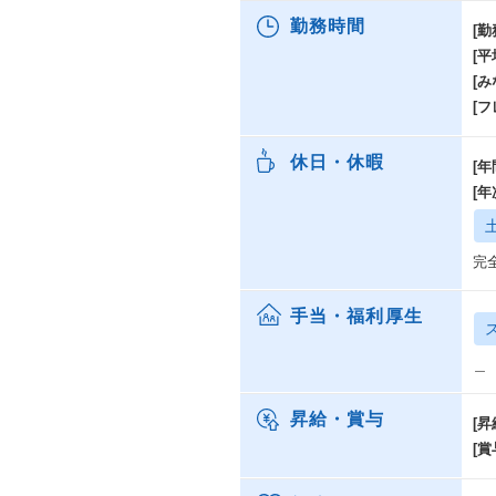
勤務時間
[勤
[
[み
[
休日・休暇
[年
[
完
手当・福利厚生
＿
昇給・賞与
[昇
[賞