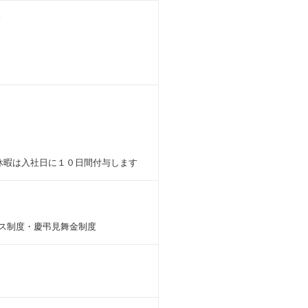
分
給休暇は入社日に１０日間付与します
ナス制度・慶弔見舞金制度