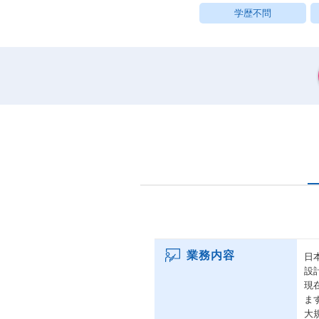
学歴不問
業務内容
日
設
現
ま
大