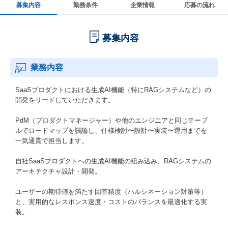
募集内容
勤務条件
企業情報
応募の流れ
募集内容
業務内容
SaaSプロダクトにおける⽣成AI機能（特にRAGシステムなど）の
開発をリードしていただきます。
PdM（プロダクトマネージャー）や他のエンジニアと同じテーブ
ルでロードマップを議論し、仕様検討〜設計〜実装〜運⽤までを
⼀気通貫で担当します。
⾃社SaaSプロダクトへの⽣成AI機能の組み込み、RAGシステムの
アーキテクチャ設計・開発。
ユーザーの期待値を満たす回答精度（ハルシネーション対策等）
と、実⽤的なレスポンス速度・コストのバランスを最適化する実
装。