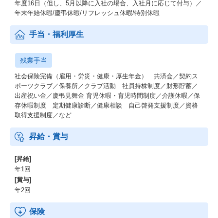
年度16日（但し、5月以降に入社の場合、入社月に応じて付与）／
年末年始休暇/慶弔休暇/リフレッシュ休暇/特別休暇
手当・福利厚生
残業手当
社会保険完備（雇用・労災・健康・厚生年金） 共済会／契約ス
ポーツクラブ／保養所／クラブ活動 社員持株制度／財形貯蓄／
出産祝い金／慶弔見舞金 育児休暇・育児時間制度／介護休暇／保
存休暇制度 定期健康診断／健康相談 自己啓発支援制度／資格
取得支援制度／など
昇給・賞与
[昇給]
年1回
[賞与]
年2回
保険