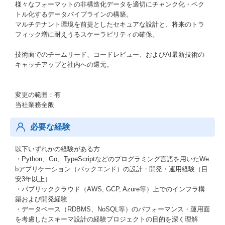
様々なフォーマットの⾮構造化データを適切にチャンク化・ベク
トル化するデータパイプラインの構築。
マルチテナント環境を前提としたセキュアな設計と、将来のトラ
フィック増に耐えうるスケーラビリティの確保。
技術⾯でのチームリード、コードレビュー、およびAI最新技術の
キャッチアップと社内への還元。
変更の範囲：有
当社業務全般
必要な経験
以下いずれかの経験がある方
・Python、Go、TypeScriptなどのプログラミング言語を用いたWe
bアプリケーション（バックエンド）の設計・開発・運用経験（目
安3年以上）
・パブリッククラウド（AWS, GCP, Azure等）上でのインフラ構
築および開発経験
・データベース（RDBMS、NoSQL等）のパフォーマンス・運用面
を考慮したスキーマ設計の経験プロジェクトの目的を深く理解