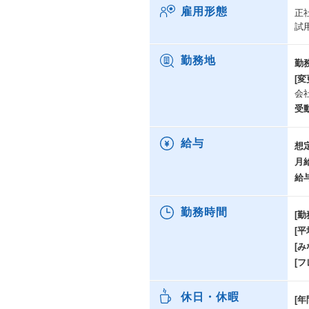
雇用形態
正
試
勤務地
勤
[変
会
受
給与
想
月
給
勤務時間
[勤
[
[み
[
休日・休暇
[年