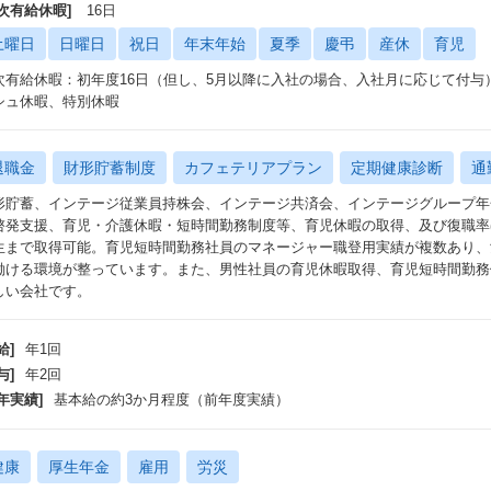
年次有給休暇]
16日
土曜日
日曜日
祝日
年末年始
夏季
慶弔
産休
育児
次有給休暇：初年度16日（但し、5月以降に入社の場合、入社月に応じて付与
シュ休暇、特別休暇
退職金
財形貯蓄制度
カフェテリアプラン
定期健康診断
通
形貯蓄、インテージ従業員持株会、インテージ共済会、インテージグループ年
啓発支援、育児・介護休暇・短時間勤務制度等、育児休暇の取得、及び復職率ほ
生まで取得可能。育児短時間勤務社員のマネージャー職登用実績が複数あり、
働ける環境が整っています。また、男性社員の育児休暇取得、育児短時間勤務
しい会社です。
給]
年1回
与]
年2回
年実績]
基本給の約3か月程度（前年度実績）
健康
厚生年金
雇用
労災