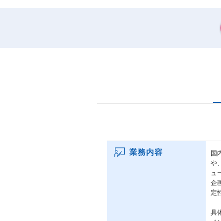
業務内容
国
や
ュ
企
定
具