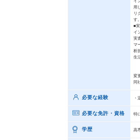
イ
用
リ
す
■
イ
実
マ
析
生
変
同
必要な経験
・
必要な免許・資格
特
学歴
高