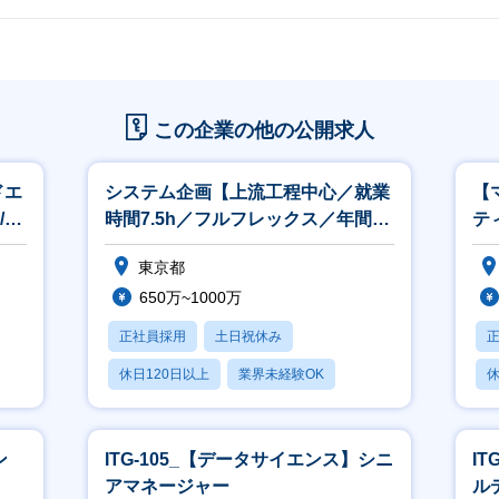
この企業の他の公開求人
ドエ
システム企画【上流工程中心／就業
【
/
時間7.5h／フルフレックス／年間休
テ
日123日】
東京都
650万~1000万
正社員採用
土日祝休み
休日120日以上
業界未経験OK
休
産休・育休あり
ン
ITG-105_【データサイエンス】シニ
I
アマネージャー
ル