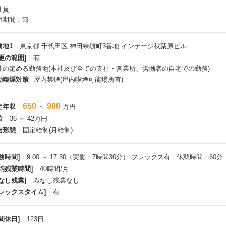
社員
用期間：無
務地1
東京都 千代田区 神田練塀町3番地 インテージ秋葉原ビル
更の範囲]
有
社の定める勤務地(本社及び全ての支社・営業所、労働者の自宅での勤務)
動喫煙対策
屋内禁煙(屋内喫煙可能場所有)
650
900
定年収
～
万円
給
36 ～ 42万円
与形態
固定給制(月給制)
務時間]
9:00 ～ 17:30（実働：7時間30分） フレックス有 休憩時間：60分
平均残業時間]
40時間/月
なし残業]
みなし残業なし
フレックスタイム]
有
間休日]
123日