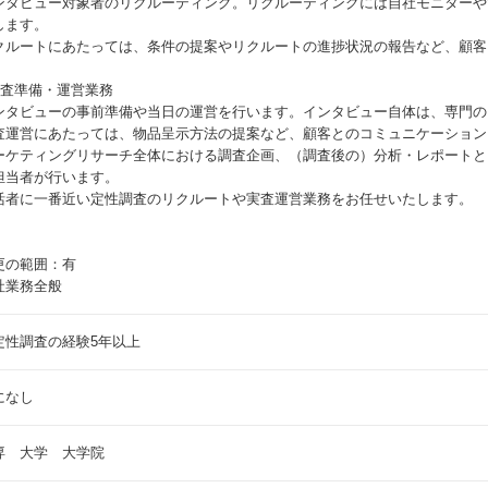
ンタビュー対象者のリクルーティング。リクルーティングには自社モニターや
します。
クルートにあたっては、条件の提案やリクルートの進捗状況の報告など、顧客
。
実査準備・運営業務
ンタビューの事前準備や当日の運営を行います。インタビュー自体は、専門の
査運営にあたっては、物品呈示方法の提案など、顧客とのコミュニケーション
ーケティングリサーチ全体における調査企画、（調査後の）分析・レポートと
担当者が行います。
活者に一番近い定性調査のリクルートや実査運営業務をお任せいたします。
更の範囲：有
社業務全般
定性調査の経験5年以上
になし
専 大学 大学院