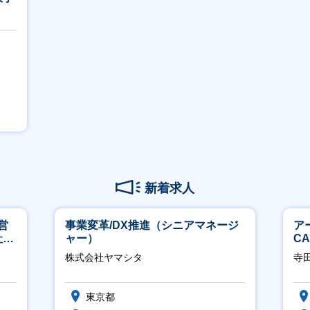
新着求人
営
事業変革/DX推進（シニアマネージ
ア
社員
ャー）
C
※
株式会社ヤマシタ
寺
東京都