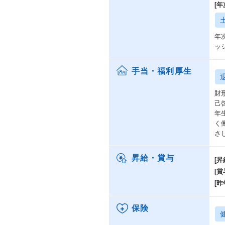
[
年
ッ
手当・福利厚生
財
己
年
く
さ
昇給・賞与
[昇
[賞
[昨
保険