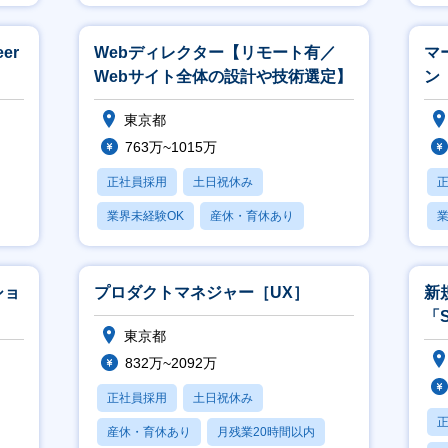
er
Webディレクター【リモート有／
マ
Webサイト全体の設計や技術選定】
ン［
東京都
763万~1015万
正社員採用
土日祝休み
業界未経験OK
産休・育休あり
業
月残業20時間以内
ショ
プロダクトマネジャー［UX］
新
「
東京都
ク
832万~2092万
正社員採用
土日祝休み
産休・育休あり
月残業20時間以内