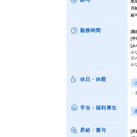
想
月
給
勤務時間
[勤
[
[み
みな
月
み
休日・休暇
・
手当・福利厚生
昇給・賞与
[昇