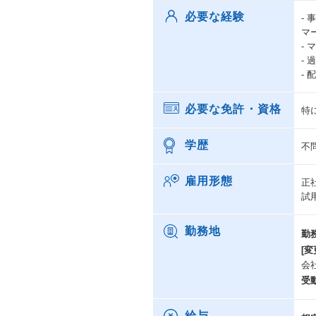
必要な経験
-
マ
-
-
-
必要な免許・資格
特
学歴
不
雇用形態
正
試
勤務地
勤
[変
会
受
給与