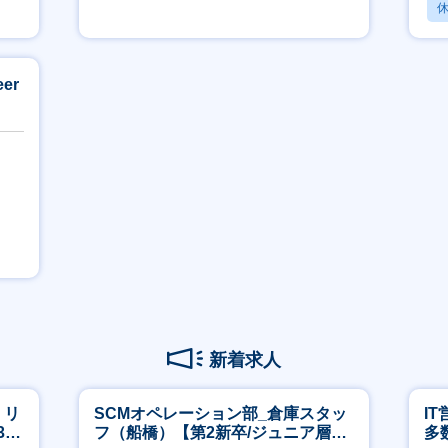
休
賞与あり
er
新着求人
】リ
SCMオペレーション部_倉庫スタッ
I
40
フ（船橋）【第2新卒/ジュニア層歓
多