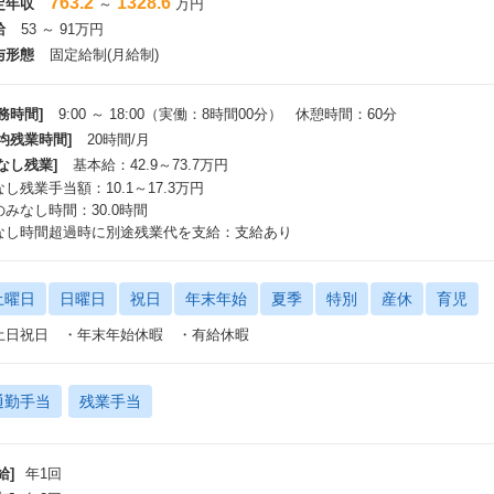
763.2
1328.6
定年収
～
万円
給
53 ～ 91万円
与形態
固定給制(月給制)
務時間]
9:00 ～ 18:00（実働：8時間00分） 休憩時間：60分
平均残業時間]
20時間/月
なし残業]
基本給：42.9～73.7万円
し残業手当額：10.1～17.3万円
のみなし時間：30.0時間
なし時間超過時に別途残業代を支給：支給あり
土曜日
日曜日
祝日
年末年始
夏季
特別
産休
育児
土日祝日 ・年末年始休暇 ・有給休暇
通勤手当
残業手当
給]
年1回