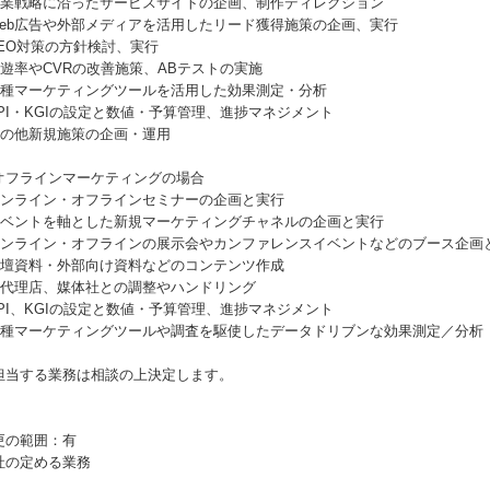
 事業戦略に沿ったサービスサイトの企画、制作ディレクション
 Web広告や外部メディアを活用したリード獲得施策の企画、実行
 SEO対策の方針検討、実行
 回遊率やCVRの改善施策、ABテストの実施
 各種マーケティングツールを活用した効果測定・分析
 KPI・KGIの設定と数値・予算管理、進捗マネジメント
 その他新規施策の企画・運用
オフラインマーケティングの場合
 オンライン・オフラインセミナーの企画と実行
 イベントを軸とした新規マーケティングチャネルの企画と実行
 オンライン・オフラインの展示会やカンファレンスイベントなどのブース企画
 登壇資料・外部向け資料などのコンテンツ作成
 各代理店、媒体社との調整やハンドリング
 KPI、KGIの設定と数値・予算管理、進捗マネジメント
 各種マーケティングツールや調査を駆使したデータドリブンな効果測定／分析
担当する業務は相談の上決定します。
更の範囲：有
社の定める業務