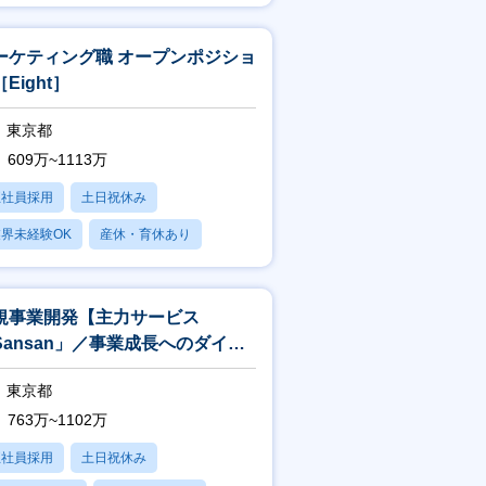
賞与あり
ーケティング職 オープンポジショ
Eight］
東京都
609万~1113万
正社員採用
土日祝休み
界未経験OK
産休・育休あり
賞与あり
規事業開発【主力サービス
Sansan」／事業成長へのダイレ
トな貢献】
東京都
763万~1102万
正社員採用
土日祝休み