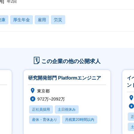
与]
年2回
健康
厚生年金
雇用
労災
この企業の他の公開求人
研究開発部門 Platformエンジニア
イ
ン
東京都
972万~2092万
正社員採用
土日祝休み
産休・育休あり
月残業20時間以内
賞与あり