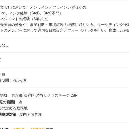
 事業会社において、オンラインオフラインいずれかの
ーケティング経験（BtoB、BtoC不問）
 マネジメントの経験（3年以上）
 過去実績の分析や、事業戦略・市場環境の理解に取り組み、マーケティング予
 配下のメンバーに対して適切な目標設定とフィードバックを行い、育成した経
になし
問
社員
用期間：有/6ヶ月
務地1
東京都 渋谷区 渋谷サクラステージ 28F
更の範囲]
有
社の定める勤務地
動喫煙対策
屋内全面禁煙