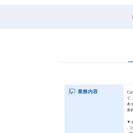
業務内容
C
て
本
来
▼
-