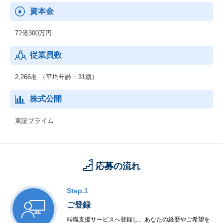
2020年5月からリリースし、売上の20％を占めるまで成長！新規機
資本金
能も追加され、「バージョン４」の段階、24年後半にも新規追加
予定！
72億300万円
【Contract One】
従業員数
契約を電子上で締結、正確にデータ化し電子で管理ができるサー
ビス。
2,266名 （平均年齢：31歳）
【Eight】
個人向け名刺管理、キャリアプロフィールアプリ。名刺管理だけ
株式公開
ではなくキャリア情報に出会え、企業からスカウトが届きます。
東証プライム
応募の流れ
Step.1
ご登録
転職支援サービスへ登録し、あなたの経歴やご希望を