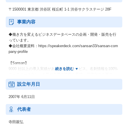
〒1500001 東京都 渋谷区 桜丘町 1-1 渋谷サクラステージ 28F
事業内容
◆働き方を変えるビジネスデータベースの企画・開発・販売を行
っています。
◆会社概要資料：https://speakerdeck.com/sansan33/sansan-com
pany-profile
【Sansan】
9000 社以上の導入実績がある営業DXサービス。名刺情報を100%
データベース化し、人脈や企業の情報を蓄積・可視化する事で、
顧客管理・営業管理の基盤を作る事ができます。企業の業績や売
設立年月日
上高や従業員数などのハードデータと、利用企業と顧客との接点
情報（商談履歴など）のソフトなデータを紐づけることが可能で
2007年 6月11日
す。営業・マーケティング活動に最適なデータを活用できるサー
ビスです。
代表者
【Bill One】
紙の請求書、PDFの請求書などあらゆる請求書がデータ化され、
寺田親弘
オンライン上で受領できるサービス。