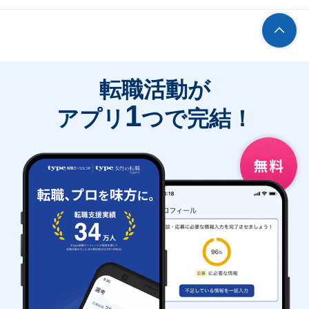
転職活動が
1
アプリ
つで完結！