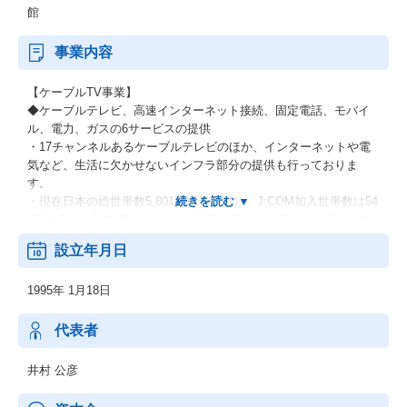
館
事業内容
【ケーブルTV事業】
◆ケーブルテレビ、高速インターネット接続、固定電話、モバイ
ル、電力、ガスの6サービスの提供
・17チャンネルあるケーブルテレビのほか、インターネットや電
気など、生活に欠かせないインフラ部分の提供も行っておりま
す。
・現在日本の総世帯数5,801万世帯に対し、J:COM加入世帯数は54
8万世帯（約10世帯に1つ）と、非常に多くのご家庭に支持されて
おります！
設立年月日
【メディア事業】
1995年 1月18日
◆各種専門チャンネルへの出資、運営：現在ジュピターテレコム
では、17チャンネルを運営しております！
◆各種VODサービスへのコンテンツ調達、販売：例）「NETFLI
代表者
X」
◆映画の企画製作、配給：例）「カメラを止めるな！」など
井村 公彦