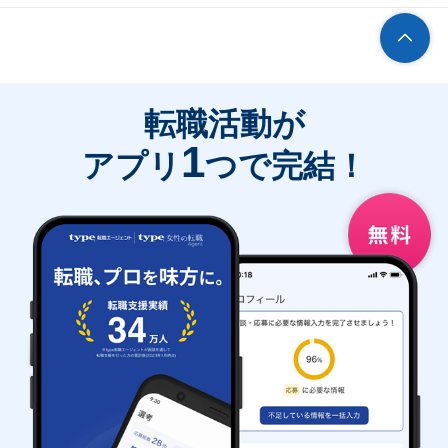
転職活動が
1
アプリ
つで完結！