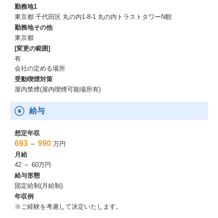
勤務地1
東京都 千代田区 丸の内1-8-1 丸の内トラストタワーN館
勤務地その他
東京都
[変更の範囲]
有
会社の定める場所
受動喫煙対策
屋内禁煙(屋内喫煙可能場所有)
給与
想定年収
693
990
～
万円
月給
42 ～ 60万円
給与形態
固定給制(月給制)
年収例
※ご経験を考慮して決定いたします。