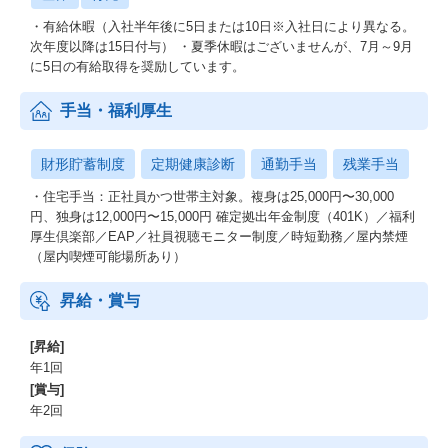
・有給休暇（入社半年後に5日または10日※入社日により異なる。
次年度以降は15日付与） ・夏季休暇はございませんが、7月～9月
に5日の有給取得を奨励しています。
手当・福利厚生
財形貯蓄制度
定期健康診断
通勤手当
残業手当
・住宅手当：正社員かつ世帯主対象。複身は25,000円〜30,000
円、独身は12,000円〜15,000円 確定拠出年金制度（401K）／福利
厚生倶楽部／EAP／社員視聴モニター制度／時短勤務／屋内禁煙
（屋内喫煙可能場所あり）
昇給・賞与
[昇給]
年1回
[賞与]
年2回