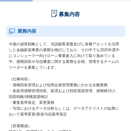
募集内容
業務内容
今後の成長戦略として、当該顧客基盤並びに各種アセットを活用
した金融新規事業の展開を検討しており、その中でも2025年度中
にコンシューマー向けローン事業参入に向けて取り進めている
中、債権回収や与信審査に関する業務を企画、管理するチームの
リーダーを募集しています。
（仕事内容）
・債権回収管理および信用企画管理業務にかかる全般業務
・各延滞債権管理回収、延滞および回収実績管理、債権格付け、
回収戦略/債権譲渡検討
・審査基準策定、変更業務
・与信におけるデータ分析もしくは、データアナリストの結果に
おいて基準変更/新規与信基準策定
（部署構成）