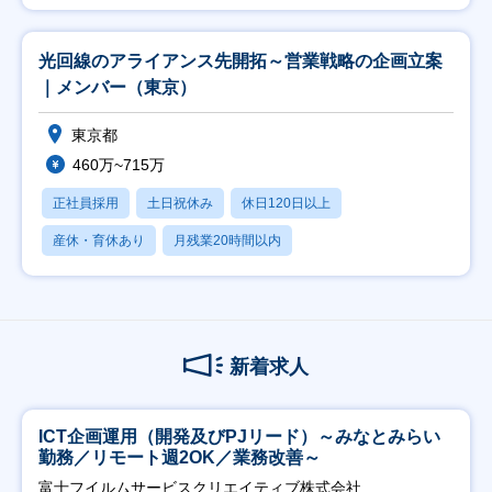
光回線のアライアンス先開拓～営業戦略の企画立案
｜メンバー（東京）
東京都
460万~715万
正社員採用
土日祝休み
休日120日以上
産休・育休あり
月残業20時間以内
新着求人
ICT企画運用（開発及びPJリード）～みなとみらい
勤務／リモート週2OK／業務改善～
富士フイルムサービスクリエイティブ株式会社