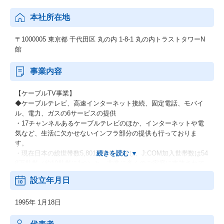
本社所在地
〒1000005 東京都 千代田区 丸の内 1-8-1 丸の内トラストタワーN
館
事業内容
【ケーブルTV事業】
◆ケーブルテレビ、高速インターネット接続、固定電話、モバイ
ル、電力、ガスの6サービスの提供
・17チャンネルあるケーブルテレビのほか、インターネットや電
気など、生活に欠かせないインフラ部分の提供も行っておりま
す。
・現在日本の総世帯数5,801万世帯に対し、J:COM加入世帯数は54
8万世帯（約10世帯に1つ）と、非常に多くのご家庭に支持されて
おります！
設立年月日
【メディア事業】
1995年 1月18日
◆各種専門チャンネルへの出資、運営：現在ジュピターテレコム
では、17チャンネルを運営しております！
◆各種VODサービスへのコンテンツ調達、販売：例）「NETFLI