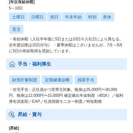
[年次有給休暇]
5～10日
土曜日
日曜日
祝日
年末年始
特別
産休
育児
・有給休暇（入社半年後に5日または10日※入社日により異なる。
次年度以降は15日付与） ・夏季休暇はございませんが、7月～9月
に5日の有給取得を奨励しています。
手当・福利厚生
財形貯蓄制度
定期健康診断
残業手当
・住宅手当：正社員かつ世帯主対象。複身は25,000円〜30,000
円、独身は12,000円〜15,000円 確定拠出年金制度（401K）／福利
厚生倶楽部／EAP／社員視聴モニター制度／時短勤務
昇給・賞与
[昇給]