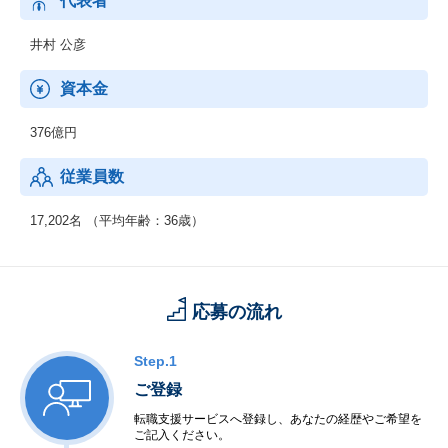
代表者
X」
◆映画の企画製作、配給：例）「カメラを止めるな！」など
井村 公彦
資本金
376億円
従業員数
17,202名 （平均年齢：36歳）
応募の流れ
Step.1
ご登録
転職支援サービスへ登録し、あなたの経歴やご希望を
ご記入ください。