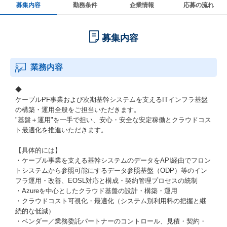
募集内容
勤務条件
企業情報
応募の流れ
募集内容
業務内容
◆
ケーブルPF事業および次期基幹システムを支えるITインフラ基盤
の構築・運用全般をご担当いただきます。
"基盤＋運用"を一手で担い、安心・安全な安定稼働とクラウドコス
ト最適化を推進いただきます。
【具体的には】
・ケーブル事業を支える基幹システムのデータをAPI経由でフロン
トシステムから参照可能にするデータ参照基盤（ODP）等のイン
フラ運用・改善、EOSL対応と構成・契約管理プロセスの統制
・Azureを中心としたクラウド基盤の設計・構築・運用
・クラウドコスト可視化・最適化（システム別利用料の把握と継
続的な低減）
・ベンダー／業務委託パートナーのコントロール、見積・契約・