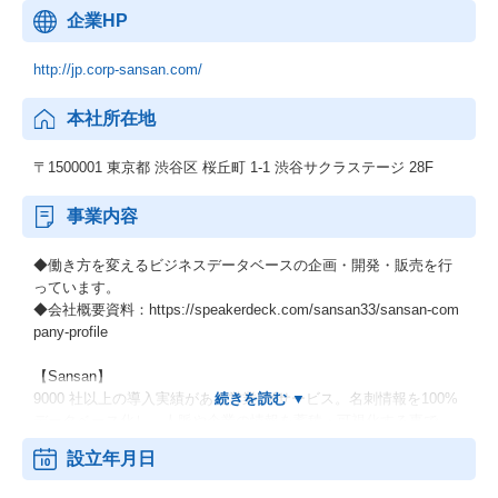
企業HP
http://jp.corp-sansan.com/
本社所在地
〒1500001 東京都 渋谷区 桜丘町 1-1 渋谷サクラステージ 28F
事業内容
◆働き方を変えるビジネスデータベースの企画・開発・販売を行
っています。
◆会社概要資料：https://speakerdeck.com/sansan33/sansan-com
pany-profile
【Sansan】
9000 社以上の導入実績がある営業DXサービス。名刺情報を100%
データベース化し、人脈や企業の情報を蓄積・可視化する事で、
顧客管理・営業管理の基盤を作る事ができます。企業の業績や売
設立年月日
上高や従業員数などのハードデータと、利用企業と顧客との接点
情報（商談履歴など）のソフトなデータを紐づけることが可能で