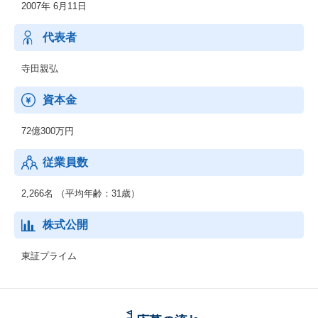
2007年 6月11日
す。営業・マーケティング活動に最適なデータを活用できるサー
ビスです。
代表者
【Bill One】
紙の請求書、PDFの請求書などあらゆる請求書がデータ化され、
寺田親弘
オンライン上で受領できるサービス。
2020年5月からリリースし、売上の20％を占めるまで成長！新規機
資本金
能も追加され、「バージョン４」の段階、24年後半にも新規追加
予定！
72億300万円
【Contract One】
従業員数
契約を電子上で締結、正確にデータ化し電子で管理ができるサー
ビス。
2,266名 （平均年齢：31歳）
【Eight】
個人向け名刺管理、キャリアプロフィールアプリ。名刺管理だけ
株式公開
ではなくキャリア情報に出会え、企業からスカウトが届きます。
東証プライム