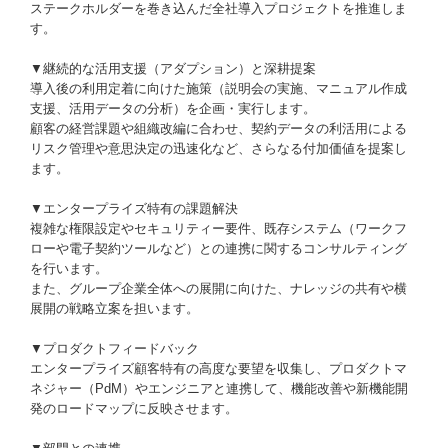
ステークホルダーを巻き込んだ全社導入プロジェクトを推進しま
す。
▼継続的な活用支援（アダプション）と深耕提案
導入後の利用定着に向けた施策（説明会の実施、マニュアル作成
支援、活用データの分析）を企画・実行します。
顧客の経営課題や組織改編に合わせ、契約データの利活用による
リスク管理や意思決定の迅速化など、さらなる付加価値を提案し
ます。
▼エンタープライズ特有の課題解決
複雑な権限設定やセキュリティー要件、既存システム（ワークフ
ローや電子契約ツールなど）との連携に関するコンサルティング
を行います。
また、グループ企業全体への展開に向けた、ナレッジの共有や横
展開の戦略立案を担います。
▼プロダクトフィードバック
エンタープライズ顧客特有の高度な要望を収集し、プロダクトマ
ネジャー（PdM）やエンジニアと連携して、機能改善や新機能開
発のロードマップに反映させます。