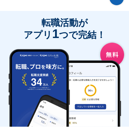
転職活動が
1
アプリ
つで完結！