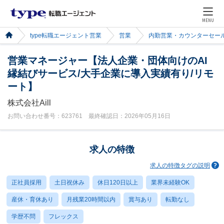
MENU
type転職エージェント営業
営業
内勤営業・カウンターセー
営業マネージャー【法人企業・団体向けのAI
縁結びサービス/大手企業に導入実績有り/リモ
ート】
株式会社Aill
お問い合わせ番号：623761 最終確認日：2026年05月16日
求人の特徴
求人の特徴タグの説明
正社員採用
土日祝休み
休日120日以上
業界未経験OK
産休・育休あり
月残業20時間以内
賞与あり
転勤なし
学歴不問
フレックス