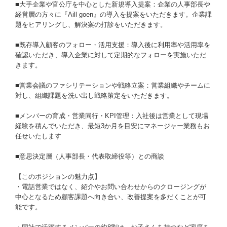
■大手企業や官公庁を中心とした新規導入提案：企業の人事部長や
経営層の方々に『Aill goen』の導入を提案をいただきます。企業課
題をヒアリングし、解決案の打診をいただきます。
■既存導入顧客のフォロー・活用支援：導入後に利用率や活用率を
確認いただき、導入企業に対して定期的なフォローを実施いただ
きます。
■営業会議のファシリテーションや戦略立案：営業組織やチームに
対し、組織課題を洗い出し戦略策定をいただきます。
■メンバーの育成・営業同行・KPI管理：入社後は営業として現場
経験を積んでいただき、最短3か月を目安にマネージャー業務もお
任せいたします
■意思決定層（人事部長・代表取締役等）との商談
【このポジションの魅力点】
・電話営業ではなく、紹介やお問い合わせからのクロージングが
中心となるため顧客課題へ向き合い、改善提案を多だくことが可
能です。