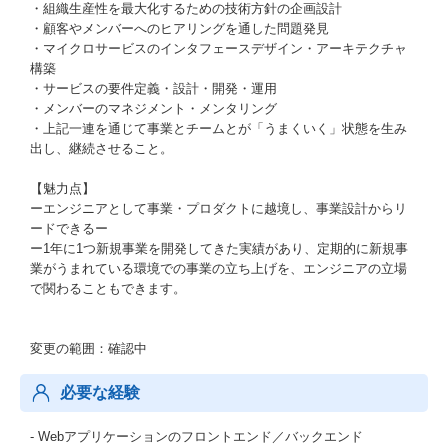
・組織生産性を最大化するための技術方針の企画設計
・顧客やメンバーへのヒアリングを通した問題発見
・マイクロサービスのインタフェースデザイン・アーキテクチャ
構築
・サービスの要件定義・設計・開発・運用
・メンバーのマネジメント・メンタリング
・上記一連を通じて事業とチームとが「うまくいく」状態を生み
出し、継続させること。
【魅力点】
ーエンジニアとして事業・プロダクトに越境し、事業設計からリ
ードできるー
ー1年に1つ新規事業を開発してきた実績があり、定期的に新規事
業がうまれている環境での事業の立ち上げを、エンジニアの立場
で関わることもできます。
変更の範囲：確認中
必要な経験
- Webアプリケーションのフロントエンド／バックエンド