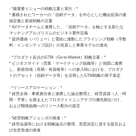
- *最重要イシューの戦略立案と実行：*
* 蓄積されたワーカーの「信頼データ」を中心とした機会拡張の価
値定義と新規戦略の立案
* AI/データチームと連携した、「信頼データ」を軸とする新たな
マッチングアルゴリズムのビジネス要件定義
* 提供価値（バリュー）と需給に連動したプライシング戦略（手数
料・インセンティブ設計）の見直しと事業モデルの進化
- *プロダクト起点のGTM（Go-to-Market）戦略立案：*
* ビジネスサイド（営業・マーケティング組織等）と強固に連携
し、新規領域（長期・有資格等）への参入時における、プロダク
トのアセット（信頼データ等）を活用したGTM戦略の骨子策定
- *リソースアロケーション：*
* 経営企画・事業責任者と連携した論点整理と、経営資源（人・時
間・予算）を踏まえたプロダクトイニシアチブの優先順位づけ、
および開発組織へのリソース配分の提言
- *経営戦略アジェンダの推進：*
* 経営会議等における戦略論点の整理、意思決定に資する提言およ
び合意形成の推進