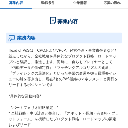
募集内容
勤務条件
企業情報
応募の流れ
募集内容
業務内容
Head of PdSは、CPOおよびVPoP、経営企画・事業責任者などと
並走しながら、全社戦略を具体的なプロダクト戦略・ロードマッ
プへと翻訳し、推進します。同時に、自らもプレイヤーとして
『信頼データの価値定義』『マッチングアルゴリズムの刷新』
『プライシングの最適化』といった事業の命運を握る最重要イシ
ューの解を導き出し、現在3名のPdS組織のマネジメントと実行を
リードするポジションです。
*具体的な業務内容*
- *ポートフォリオ戦略策定：*
* 全社戦略・中期計画と整合し、『スポット・長期・有資格・プラ
ットフォーム』を横断したプロダクト戦略・ロードマップの策定
およびリード