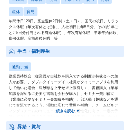
産休
育児
年間休日120日、完全週休2日制（土・日）、国民の祝日、リラッ
クス休暇（年次有休とは別に、入社初日に年5日分、その後1年ご
とに5日分付与される有給休暇）、年次有給休暇、年末年始休暇、
慶弔休暇、産前産後休暇 等
手当・福利厚生
通勤手当
従業員持株会（従業員が自社株を購入できる制度※持株会への加
入が必要）、ダブルタイミーデイ（社員がタイミーアプリを利用
して働いた場合、報酬額を上乗せ※上限有り）、書籍購入（業界
知識を深めるに必要な書籍を会社が購入）、セミナー費用補助
（業務に必要なセミナー参加費を補助）、部活動（趣味などを通
じて交流できるよう、活動に応じて費用を補助）、チームビルデ
ィング（チームのコミュニケーションの活性化に向け、一定の予
算を好きに利用できる※1人当たり5,000円/月）、結婚祝い金（結
婚した従業員に祝い金を支給） 等
昇給・賞与