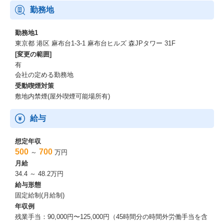
勤務地
勤務地1
東京都 港区 麻布台1-3-1 麻布台ヒルズ 森JPタワー 31F
[変更の範囲]
有
会社の定める勤務地
受動喫煙対策
敷地内禁煙(屋外喫煙可能場所有)
給与
想定年収
500
700
～
万円
月給
34.4 ～ 48.2万円
給与形態
固定給制(月給制)
年収例
残業手当：90,000円〜125,000円（45時間分の時間外労働手当を含