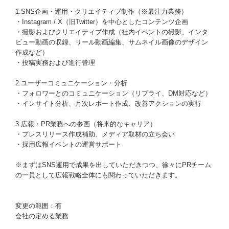
1.SNS企画・運用・クリエイティブ制作（※最注力業務）
・Instagram / X（旧Twitter）を中心としたコンテンツ企画
・撮影およびクリエイティブ作成（社内イベントの撮影、インタ
ビュー動画の収録、リール動画編集、サムネイル画像のデザイン
作成など）
・投稿実務および進行管理
2.ユーザーコミュニケーション・分析
・フォロワーとのコミュニケーション（リプライ、DM対応など）
・インサイト分析、月次レポート作成、改善アクションの実行
3.広報・PR業務への参画（将来的なキャリア）
・プレスリリース作成補助、メディア取材の立ち会い
・採用広報イベントの運営サポート
※まずはSNS運用で成果を出していただきつつ、徐々にPRチーム
の一員として広報戦略全体にも関わっていただきます。
変更の範囲：有
会社の定める業務