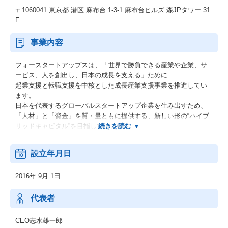
〒1060041 東京都 港区 麻布台 1-3-1 麻布台ヒルズ 森JPタワー 31
F
事業内容
フォースタートアップスは、「世界で勝負できる産業や企業、サ
ービス、人を創出し、日本の成長を支える」ために
起業支援と転職支援を中核とした成長産業支援事業を推進してい
ます。
日本を代表するグローバルスタートアップ企業を生み出すため、
「人材」と「資金」を質・量ともに提供する、新しい形の“ハイブ
リッドキャピタル”を目指しています。
◎Talent Agency：創業からIPO後も急成長をつづけるスタートア
設立年月日
ップ企業を人材観点からご支援。
2016年 9月 1日
◎起業支援：シード投資専門VCや大学研究機関等と提携した起業
支援サービスを展開。
代表者
◎Open Innovation：国内最大級の成長産業データベース『START
UP DB』を活用し、
CEO志水雄一郎
大企業・官公庁・自治体とスタートアップ企業の連携を促進する