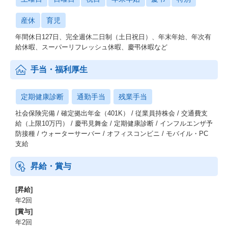
産休
育児
年間休日127日、完全週休二日制（土日祝日）、年末年始、年次有
給休暇、スーパーリフレッシュ休暇、慶弔休暇など
手当・福利厚生
定期健康診断
通勤手当
残業手当
社会保険完備 / 確定拠出年金（401K） / 従業員持株会 / 交通費支
給（上限10万円） / 慶弔見舞金 / 定期健康診断 / インフルエンザ予
防接種 / ウォーターサーバー / オフィスコンビニ / モバイル・PC
支給
昇給・賞与
[昇給]
年2回
[賞与]
年2回