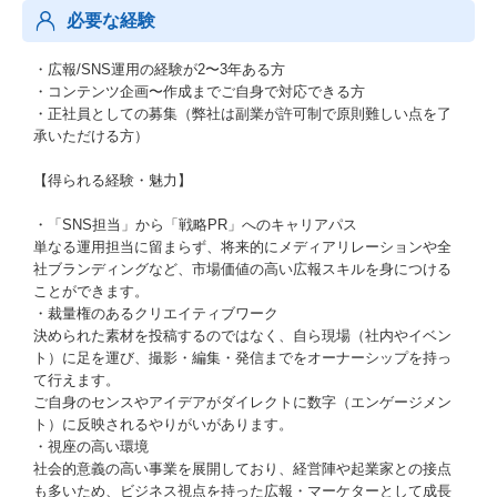
必要な経験
・広報/SNS運用の経験が2〜3年ある方
・コンテンツ企画〜作成までご自身で対応できる方
・正社員としての募集（弊社は副業が許可制で原則難しい点を了
承いただける方）
【得られる経験・魅力】
・「SNS担当」から「戦略PR」へのキャリアパス
単なる運用担当に留まらず、将来的にメディアリレーションや全
社ブランディングなど、市場価値の高い広報スキルを身につける
ことができます。
・裁量権のあるクリエイティブワーク
決められた素材を投稿するのではなく、自ら現場（社内やイベン
ト）に足を運び、撮影・編集・発信までをオーナーシップを持っ
て行えます。
ご自身のセンスやアイデアがダイレクトに数字（エンゲージメン
ト）に反映されるやりがいがあります。
・視座の高い環境
社会的意義の高い事業を展開しており、経営陣や起業家との接点
も多いため、ビジネス視点を持った広報・マーケターとして成長