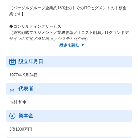
【パーソルグループ企業約150社の中でのITOセグメントの中核企
業です】
◆コンサルティングサービス
（経営戦略マネジメント／業務改革／ITコスト削減／ITグランドデ
ザインの立案／SOA導入／システム化企画）
◆システム基盤設計／構築サービス
（ビジネスプロセスの改善／コストダウン）
設立年月日
◆セールスマーケティングサービス
1977年 9月24日
（セールス・マーケティングBPOサービス）
※元BPOソリューションズが合併
代表者
市村 和幸
資本金
3億1000万円