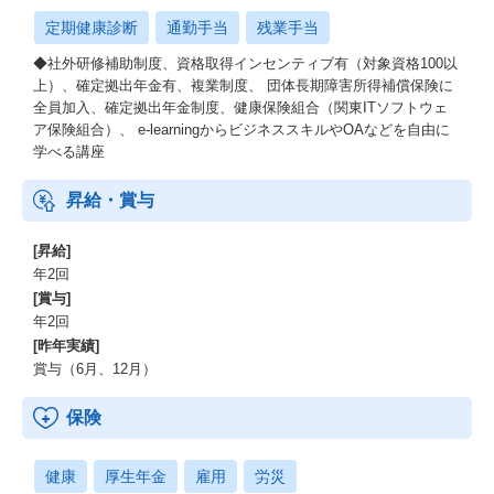
定期健康診断
通勤手当
残業手当
◆社外研修補助制度、資格取得インセンティブ有（対象資格100以
上）、確定拠出年金有、複業制度、 団体長期障害所得補償保険に
全員加入、確定拠出年金制度、健康保険組合（関東ITソフトウェ
ア保険組合）、 e-learningからビジネススキルやOAなどを自由に
学べる講座
昇給・賞与
[昇給]
年2回
[賞与]
年2回
[昨年実績]
賞与（6月、12月）
保険
健康
厚生年金
雇用
労災