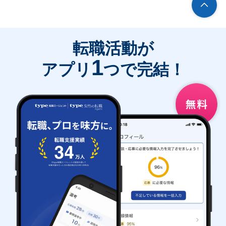
転職活動が
1
アプリ
つで完結！