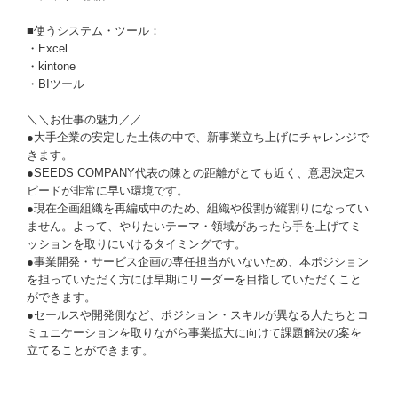
■使うシステム・ツール：
・Excel
・kintone
・BIツール
＼＼お仕事の魅力／／
●大手企業の安定した土俵の中で、新事業立ち上げにチャレンジで
きます。
●SEEDS COMPANY代表の陳との距離がとても近く、意思決定ス
ピードが非常に早い環境です。
●現在企画組織を再編成中のため、組織や役割が縦割りになってい
ません。よって、やりたいテーマ・領域があったら手を上げてミ
ッションを取りにいけるタイミングです。
●事業開発・サービス企画の専任担当がいないため、本ポジション
を担っていただく方には早期にリーダーを目指していただくこと
ができます。
●セールスや開発側など、ポジション・スキルが異なる人たちとコ
ミュニケーションを取りながら事業拡大に向けて課題解決の案を
立てることができます。