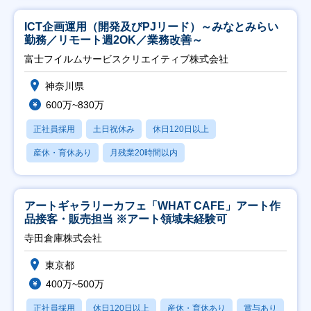
ICT企画運用（開発及びPJリード）～みなとみらい
勤務／リモート週2OK／業務改善～
富士フイルムサービスクリエイティブ株式会社
神奈川県
600万~830万
正社員採用
土日祝休み
休日120日以上
産休・育休あり
月残業20時間以内
アートギャラリーカフェ「WHAT CAFE」アート作
品接客・販売担当 ※アート領域未経験可
寺田倉庫株式会社
東京都
400万~500万
正社員採用
休日120日以上
産休・育休あり
賞与あり