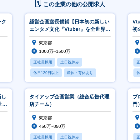
この企業の他の公開求人
レク
経営企画室長候補【日本初の新しい
V
エンタメ文化『Vtuber』を全世界へ
初
浸透「ホロライブ」】
を
東京都
1000万~1500万
正社員採用
土日祝休み
休日120日以上
産休・育休あり
休
月残業20時間以内
新し
タイアップ企画営業（総合広告代理
プ
世界
店チーム）
門
東京都
450万~850万
正社員採用
土日祝休み