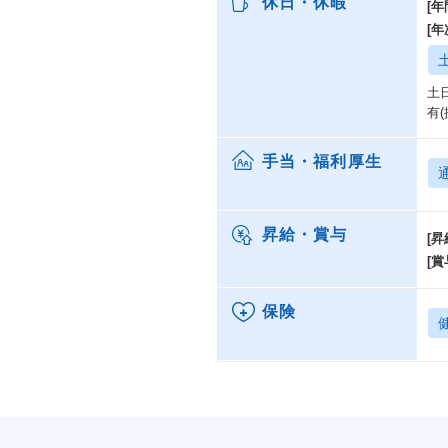
休日・休暇
[年
[
土
有
手当・福利厚生
昇給・賞与
[昇
[賞
保険