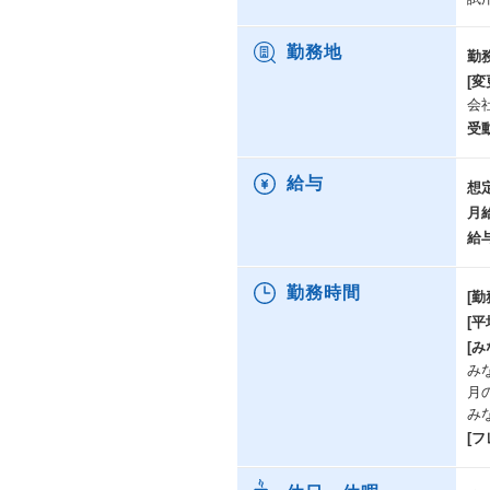
勤務地
勤
[変
会
受
給与
想
月
給
勤務時間
[勤
[
[み
みな
月
み
[