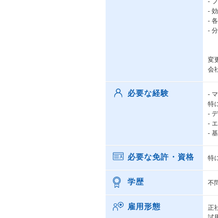
-
-
-
-
変
会
必要な経験
-
特
-
-
- 
必要な免許・資格
特
学歴
不
雇用形態
正
試