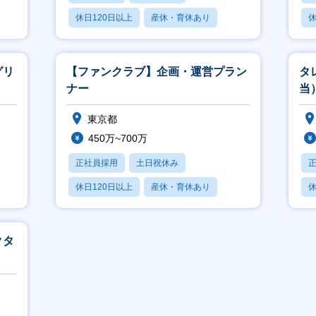
休日120日以上
産休・育休あり
休
月残業20時間以内
月
グリ
【ファンクラブ】企画・運営プラン
タ
ナー
当
東京都
450万~700万
正社員採用
土日祝休み
休日120日以上
産休・育休あり
休
月残業20時間以内
月
クタ