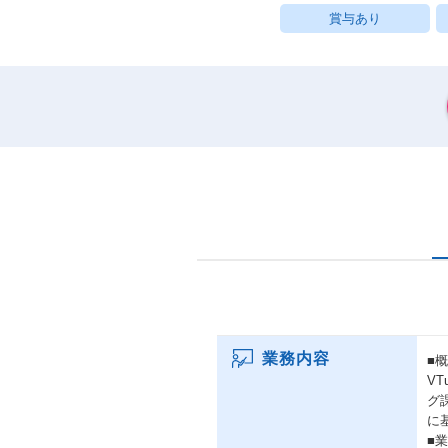
賞与あり
業務内容
■
V
グ
に
■