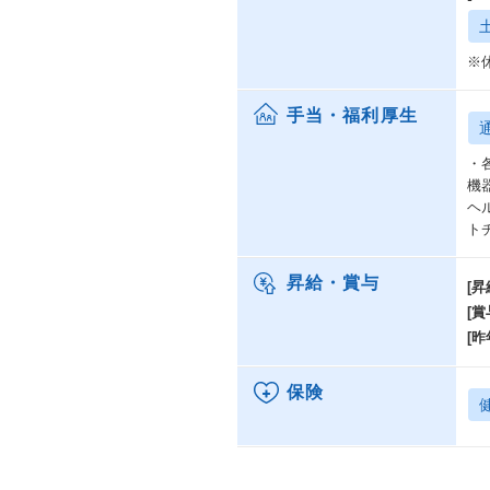
※
手当・福利厚生
・
機
ヘ
ト
昇給・賞与
[昇
[賞
[昨
保険