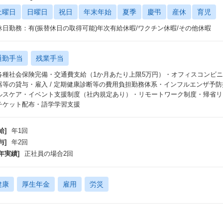
土曜日
日曜日
祝日
年末年始
夏季
慶弔
産休
育児
休日勤務：有(振替休日の取得可能)年次有給休暇/ワクチン休暇/その他休暇
通勤手当
残業手当
各種社会保険完備・交通費支給（1か月あたり上限5万円）・オフィスコンビニ /
器等の貸与・雇入 / 定期健康診断等の費用負担勤務体系・インフルエンザ予
ルスケア・イベント支援制度（社内規定あり）・リモートワーク制度・帰省リ
チケット配布・語学学習支援
給]
年1回
与]
年2回
年実績]
正社員の場合2回
健康
厚生年金
雇用
労災