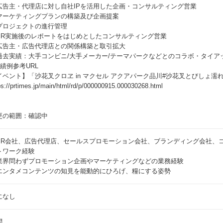
広告主・代理店に対し自社IPを活用した企画・コンサルティング営業
マーケティングプランの構築及び企画提案
プロジェクトの進行管理
PR実施後のレポートをはじめとしたコンサルティング営業
広告主・広告代理店との関係構築と取引拡大
過去実績：大手コンビニ/大手メーカー/テーマパークなどとのコラボ・タイア
実績例参考URL
イベント】「沙花叉クロヱ in マクセル アクアパーク品川#沙花叉とびしょ濡
ps://prtimes.jp/main/html/rd/p/000000915.000030268.html
更の範囲：確認中
PR会社、広告代理店、セールスプロモーション会社、ブランディング会社、
トワーク経験
業界問わずプロモーション企画やマーケティングなどの業務経験
エンタメコンテンツの知見を能動的にひろげ、糧にする姿勢
になし
問