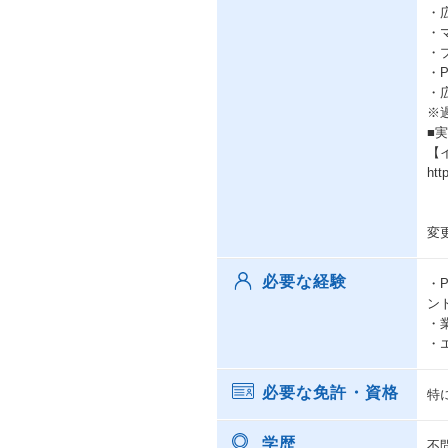
・
・
・
・
・
※
■
【
htt
変
必要な経験
・
ン
・
・
必要な免許・資格
特
学歴
不