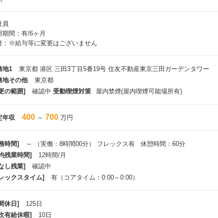
社員
用期間：有/6ヶ月
考：※給与等に変更はございません
務地1
東京都 港区 三田3丁目5番19号 住友不動産東京三田ガーデンタワー
務地その他
東京都
更の範囲]
確認中
受動喫煙対策
屋内禁煙(屋内喫煙可能場所有)
400
700
定年収
～
万円
務時間]
～ （実働：8時間00分） フレックス有 休憩時間：60分
平均残業時間]
12時間/月
なし残業]
確認中
フレックスタイム]
有（コアタイム：0:00～0:00）
間休日]
125日
年次有給休暇]
10日