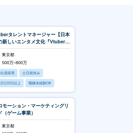
tuberタレントマネージャー【日本
の新しいエンタメ文化『Vtuber』
世界へ】
東京都
500万~800万
正社員採用
土日祝休み
日120日以上
職種未経験OK
産休・育休あり
ロモーション・マーケティングリ
ド（ゲーム事業）
東京都