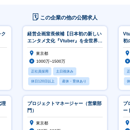
この企業の他の公開求人
レク
経営企画室長候補【日本初の新しい
V
エンタメ文化『Vtuber』を全世界へ
初
浸透「ホロライブ」】
を
東京都
1000万~1500万
正社員採用
土日祝休み
休日120日以上
産休・育休あり
休
月残業20時間以内
代理
プロジェクトマネージャー（営業部
プ
門）
ー
東京都