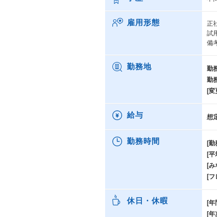
雇用形態
正
試
備
勤務地
勤
勤
[変
給与
想
勤務時間
[勤
[
[み
[
休日・休暇
[年
[