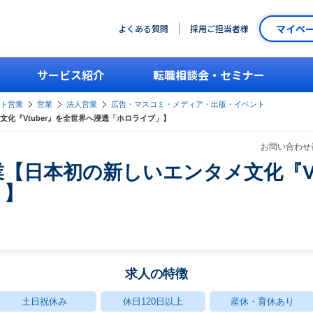
マイペ
よくある質問
採用ご担当者様
サービス紹介
転職相談会・セミナー
ント営業
営業
法人営業
広告・マスコミ・メディア・出版・イベント
化『Vtuber』を全世界へ浸透「ホロライブ」】
お問い合わせ番
【日本初の新しいエンタメ文化『Vt
」】
求人の特徴
土日祝休み
休日120日以上
産休・育休あり