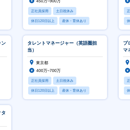
450万~900万
正社員採用
土日祝休み
休日120日以上
産休・育休あり
休
月残業20時間以内
月
ラン
タレントマネージャー（英語圏担
プ
当）
マ
東京都
400万~700万
正社員採用
土日祝休み
休日120日以上
産休・育休あり
休
月残業20時間以内
クタ