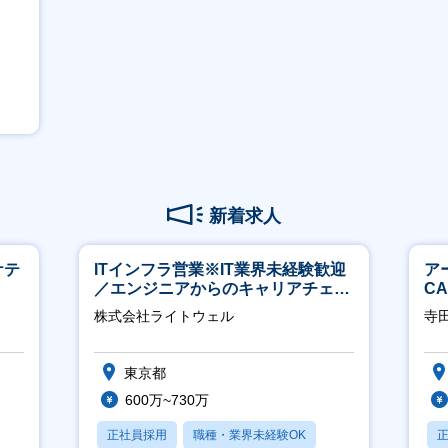
新着求人
ケテ
ITインフラ営業※IT業界未経験歓迎
ア
／エンジニアからのキャリアチェン
C
ジ可※【週3～4日リモート可能】
※
株式会社ライトウェル
寺
東京都
600万~730万
正社員採用
職種・業界未経験OK