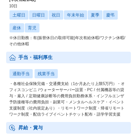
10日
土曜日
日曜日
祝日
年末年始
夏季
慶弔
産休
育児
※休日勤務：有(振替休日の取得可能)年次有給休暇/ワクチン休暇/
その他休暇
手当・福利厚生
通勤手当
残業手当
・各種社会保険完備・交通費支給（1か月あたり上限5万円）・オ
フィスコンビニ /ウォーターサーバー設置・PC / 付属機器等の貸
与・雇入 / 定期健康診断等の費用負担勤務体系・インフルエンザ
予防接種等の費用負担・副業可・メンタルヘルスケア・イベント
支援制度（社内規定あり）・リモートワーク制度・帰省リモート
ワーク制度・配信ライブイベントチケット配布・語学学習支援
昇給・賞与