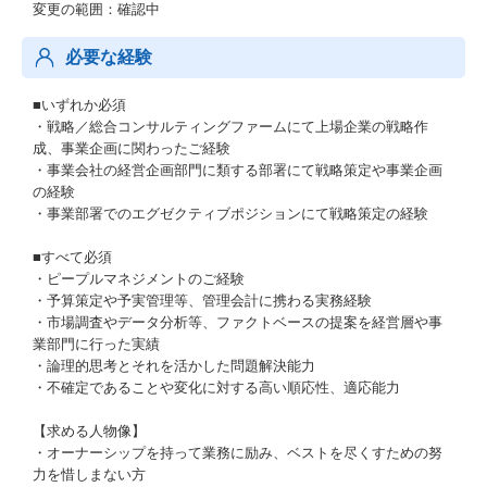
変更の範囲：確認中
必要な経験
■いずれか必須
・戦略／総合コンサルティングファームにて上場企業の戦略作
成、事業企画に関わったご経験
・事業会社の経営企画部門に類する部署にて戦略策定や事業企画
の経験
・事業部署でのエグゼクティブポジションにて戦略策定の経験
■すべて必須
・ピープルマネジメントのご経験
・予算策定や予実管理等、管理会計に携わる実務経験
・市場調査やデータ分析等、ファクトベースの提案を経営層や事
業部門に行った実績
・論理的思考とそれを活かした問題解決能力
・不確定であることや変化に対する高い順応性、適応能力
【求める人物像】
・オーナーシップを持って業務に励み、ベストを尽くすための努
力を惜しまない方