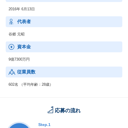
◆ライブエンターテインメント事業
2016年 6月13日
所属タレントが出演する音楽ライブをVR・ARのテクノロジーを活
用しライブ形式で展開
代表者
谷郷 元昭
資本金
9億7300万円
従業員数
602名 （平均年齢：28歳）
応募の流れ
Step.1