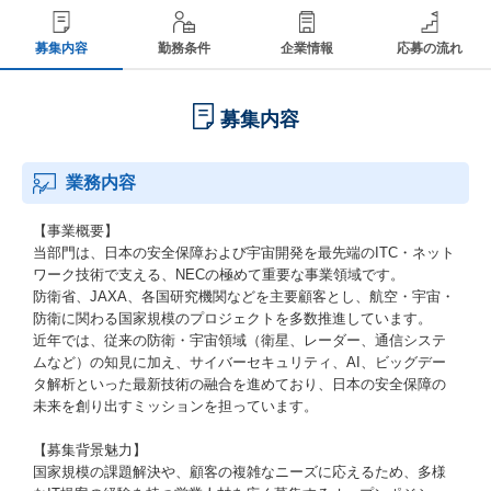
募集内容
勤務条件
企業情報
応募の流れ
募集内容
業務内容
【事業概要】
当部門は、日本の安全保障および宇宙開発を最先端のITC・ネット
ワーク技術で支える、NECの極めて重要な事業領域です。
防衛省、JAXA、各国研究機関などを主要顧客とし、航空・宇宙・
防衛に関わる国家規模のプロジェクトを多数推進しています。
近年では、従来の防衛・宇宙領域（衛星、レーダー、通信システ
ムなど）の知見に加え、サイバーセキュリティ、AI、ビッグデー
タ解析といった最新技術の融合を進めており、日本の安全保障の
未来を創り出すミッションを担っています。
【募集背景魅力】
国家規模の課題解決や、顧客の複雑なニーズに応えるため、多様