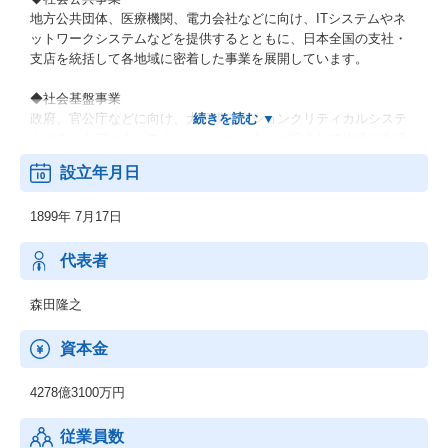
地方公共団体、医療機関、電力会社などに向け、ITシステムやネ
ットワークシステムなどを提供するとともに、日本全国の支社・
支店を統括して各地域に密着した事業を展開しています。
◆社会基盤事業
政府、官公庁などに向け、大規模ミッションクリティカルシステ
ムやネットワークシステムといった、人々が安心して快適に生活
できるための社会インフラを提供しています。
設立年月日
◆エンタープライズ事業
1899年 7月17日
製造業、流通・サービス業、金融業などの民需向けにITソリュー
ションを提供し、お客さまの新サービス立ち上げなどに貢献して
います。最先端のデジタル技術を活用し、お客さまとの共創を通
代表者
じて、人やモノ、プロセスを企業・産業の枠を超えてつなぎ、バ
リューチェーン全体で新たな価値を生み出します。
森田隆之
◆ネットワークサービス事業
資本金
通信事業者向けに、ネットワーク構築に必要な機器や運用管理の
ための基盤システム、運用サービスなどを提供しています。さら
4278億3100万円
に、IoT/5G時代に向けてネットワークへのニーズが多様化する
中、テレコムキャリア市場で培ったネットワークの強みをサービ
従業員数
スプロバイダや製造業、流通・サービス業、自治体などの市場に