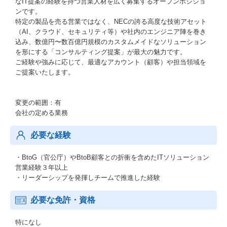
なIT提案の経験を持つ営業人材を広く募集するオープンポジショ
ンです。
特定の製品を売る営業ではなく、NECの誇る高度な技術アセット
（AI、クラウド、セキュリティ等）や社内のエンジニア陣を巻き
込み、数億円〜数百億円規模のカスタムメイドなソリューション
を形にする「コンサルティング提案」が最大の魅力です。
ご経験や強みに応じて、最適なアカウント（顧客）や担当領域を
ご提案いたします。
変更の範囲：有
会社の定める業務
必要な経験
・BtoG（官公庁）やBtoB顧客との折衝を含めたITソリューション
営業経験３年以上
・リーダーシップを発揮しチームで推進した経験
必要な免許・資格
特になし