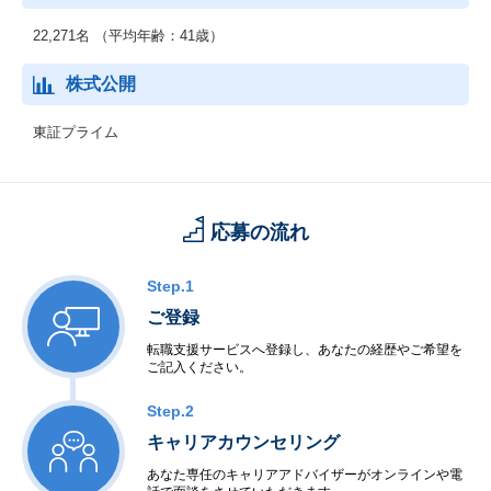
展開していきます。
22,271名 （平均年齢：41歳）
◆グローバル事業
海外市場を対象として、セーファーシティ（パブリックセーフテ
株式公開
ィ、デジタル・ガバメント、デジタル・ファイナンス）、サービ
スプロバイダ向けソフトウェア・サービス、海洋システムなどを
東証プライム
提供しています。AI、IoT関連の先端技術を活用し、安全・安心で
効率・公平な都市の実現をはじめとする社会課題の解決に貢献し
ていきます。
応募の流れ
Step.1
ご登録
転職支援サービスへ登録し、あなたの経歴やご希望を
ご記入ください。
Step.2
キャリアカウンセリング
あなた専任のキャリアアドバイザーがオンラインや電