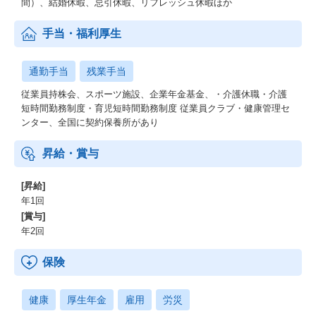
間）、結婚休暇、忌引休暇、リフレッシュ休暇ほか
手当・福利厚生
通勤手当
残業手当
従業員持株会、スポーツ施設、企業年金基金、・介護休職・介護
短時間勤務制度・育児短時間勤務制度 従業員クラブ・健康管理セ
ンター、全国に契約保養所があり
昇給・賞与
[昇給]
年1回
[賞与]
年2回
保険
健康
厚生年金
雇用
労災