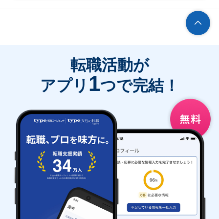
転職活動が
1
アプリ
つで完結！