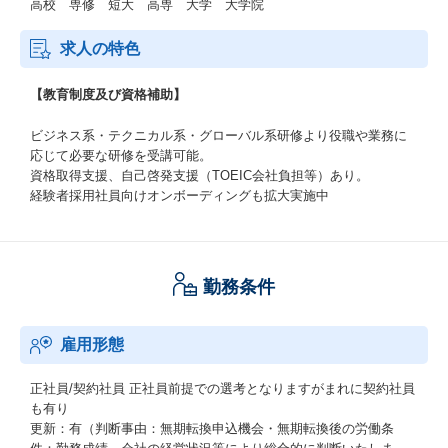
高校 専修 短大 高専 大学 大学院
求人の特色
【教育制度及び資格補助】
ビジネス系・テクニカル系・グローバル系研修より役職や業務に
応じて必要な研修を受講可能。
資格取得支援、自己啓発支援（TOEIC会社負担等）あり。
経験者採用社員向けオンボーディングも拡大実施中
勤務条件
雇用形態
正社員/契約社員
正社員前提での選考となりますがまれに契約社員
も有り
更新：有（判断事由：無期転換申込機会・無期転換後の労働条