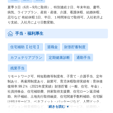
夏季３日（6月～9月に取得）、特別連続２日、年末年始、慶弔、
病気、ライフプラン、産前・産後、介護、看護休暇、結婚休暇、
忌引など 有給休暇:1日、半日、１時間単位で取得可。入社初月よ
り支給。入社月により日数変動。
手当・福利厚生
住宅補助【 社宅 】
退職金
財形貯蓄制度
カフェテリアプラン
定期健康診断
通勤手当
残業手当
リモートワーク可、時短勤務等制度有、子育て・介護手当、定年
制あり、再雇用制度あり、副業可、育児休暇取得実績有：育休後
復帰率:99.2％（2021年度実績）財形貯蓄（一般、住宅、年金）、
社員持株会、住宅補助費、持家取得支援費、住宅ローン返済補
助、利子補給、土地先行取得融資、住宅関連手数料補助、住宅駆
け付けサービス、ベネフィット・パッケージなど、人間ドック、
オプション検査補助など、育児・介護支援サービス、結婚祝い
金、弔慰料、災害見舞金など、社員食堂、企業年金（企業年金基