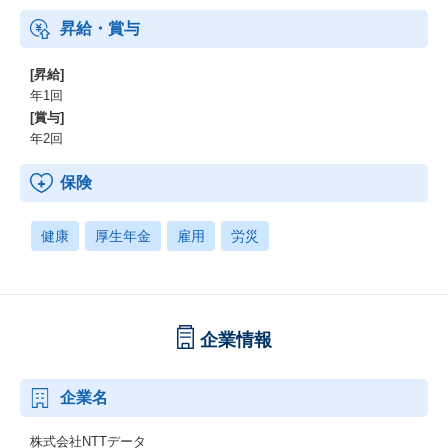
金、確定拠出年金）、電気通信共済会(個人年金、遺児育英基金)
昇給・賞与
[昇給]
年1回
[賞与]
年2回
保険
健康
厚生年金
雇用
労災
企業情報
企業名
株式会社NTTデータ