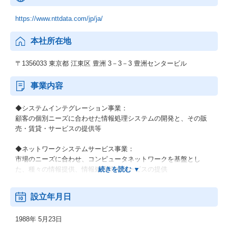
https://www.nttdata.com/jp/ja/
本社所在地
〒1356033 東京都 江東区 豊洲 3－3－3 豊洲センタービル
事業内容
◆システムインテグレーション事業：
顧客の個別ニーズに合わせた情報処理システムの開発と、その販
売・賃貸・サービスの提供等
◆ネットワークシステムサービス事業：
市場のニーズに合わせ、コンピュータネットワークを基盤とし
た、種々の情報提供、情報処理等のサービスの提供
◆その他の事業：
設立年月日
顧客の経営上の問題点に係わる調査・分析、情報処理システムの
在り方に係わる企画・提案、保守・ファシリティマネジメント等
1988年 5月23日