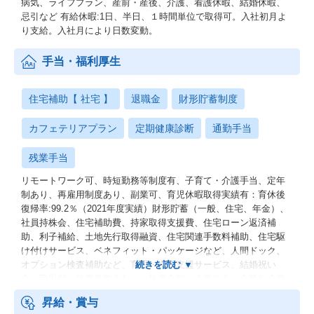
病気、ライフプラン、産前・産後、介護、看護休暇、結婚休暇、
忌引など 有給休暇:1日、半日、１時間単位で取得可。入社初月よ
り支給。入社月により日数変動。
手当・福利厚生
住宅補助【 社宅 】
退職金
財形貯蓄制度
カフェテリアプラン
定期健康診断
通勤手当
残業手当
リモートワーク可、時短勤務等制度有、子育て・介護手当、定年
制あり、再雇用制度あり、副業可、育児休暇取得実績有：育休後
復帰率:99.2％（2021年度実績）財形貯蓄（一般、住宅、年金）、
社員持株会、住宅補助費、持家取得支援費、住宅ローン返済補
助、利子補給、土地先行取得融資、住宅関連手数料補助、住宅駆
け付けサービス、ベネフィット・パッケージなど、人間ドック、
オプション検査補助など、育児・介護支援サービス、結婚祝い
金、弔慰料、災害見舞金など、社員食堂、企業年金（企業年金基
金、確定拠出年金）、電気通信共済会(個人年金、遺児育英基金)
昇給・賞与