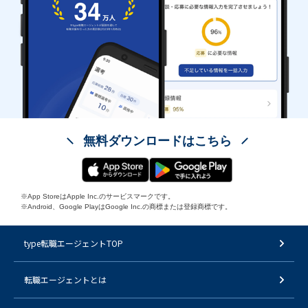
無料ダウンロードはこちら
※App StoreはApple Inc.のサービスマークです。
※Android、Google PlayはGoogle Inc.の商標または登録商標です。
type転職エージェントTOP
転職エージェントとは