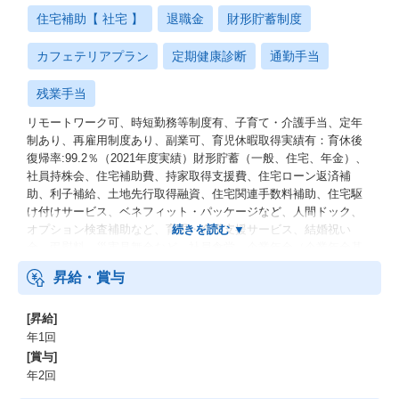
住宅補助【 社宅 】
退職金
財形貯蓄制度
カフェテリアプラン
定期健康診断
通勤手当
残業手当
リモートワーク可、時短勤務等制度有、子育て・介護手当、定年
制あり、再雇用制度あり、副業可、育児休暇取得実績有：育休後
復帰率:99.2％（2021年度実績）財形貯蓄（一般、住宅、年金）、
社員持株会、住宅補助費、持家取得支援費、住宅ローン返済補
助、利子補給、土地先行取得融資、住宅関連手数料補助、住宅駆
け付けサービス、ベネフィット・パッケージなど、人間ドック、
オプション検査補助など、育児・介護支援サービス、結婚祝い
金、弔慰料、災害見舞金など、社員食堂、企業年金（企業年金基
金、確定拠出年金）、電気通信共済会(個人年金、遺児育英基金)
昇給・賞与
[昇給]
年1回
[賞与]
年2回