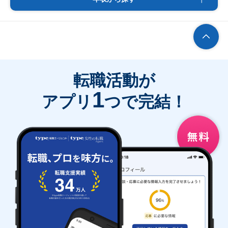
転職活動が
1
アプリ
つで完結！