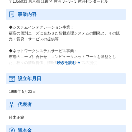
〒1356033 東京都 江東区 豊洲 3－3－3 豊洲センタービル
事業内容
◆システムインテグレーション事業：
顧客の個別ニーズに合わせた情報処理システムの開発と、その販
売・賃貸・サービスの提供等
◆ネットワークシステムサービス事業：
市場のニーズに合わせ、コンピュータネットワークを基盤とし
た、種々の情報提供、情報処理等のサービスの提供
◆その他の事業：
設立年月日
顧客の経営上の問題点に係わる調査・分析、情報処理システムの
在り方に係わる企画・提案、保守・ファシリティマネジメント等
1988年 5月23日
代表者
鈴木正範
資本金