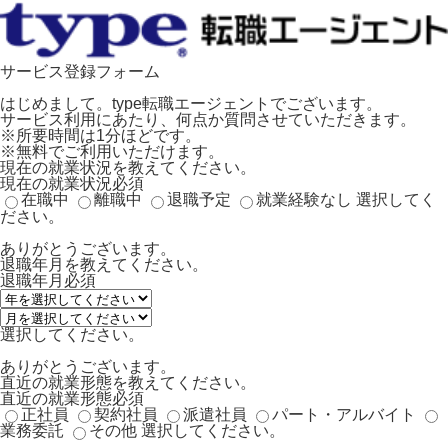
サービス登録フォーム
はじめまして。type転職エージェントでございます。
サービス利用にあたり、何点か質問させていただきます。
※所要時間は1分ほどです。
※無料でご利用いただけます。
現在の就業状況を教えてください。
現在の就業状況
必須
在職中
離職中
退職予定
就業経験なし
選択してく
ださい。
ありがとうございます。
退職年月を教えてください。
退職年月
必須
選択してください。
ありがとうございます。
直近の就業形態を教えてください。
直近の就業形態
必須
正社員
契約社員
派遣社員
パート・アルバイト
業務委託
その他
選択してください。