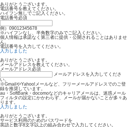
ありがとうございます。
電話番号を教えてください。
ハイフン無しでご記入ください。
電話番号
必須
例）09012345678
※ハイフンなし、半角数字のみでご記入ください。
個人情報は承諾なく第三者に提供・公開されることはありませ
ん。
電話番号を入力してください。
入力しました
ありがとうございます。
メールアドレスを教えてください。
メールアドレス
必須
メールアドレスを入力してくださ
い。
※GmailやYahoo!メールなど、フリーメールアドレスでのご登
録を推奨しています。
au・SoftBank・docomoなどのキャリアメールは、迷惑メール
フィルタの設定にかかわらず、メールが届かないことが多々あ
ります。
入力しました
ありがとうございます。
サービス利用のためのパスワードを
英語と数字8文字以上の組み合わせで入力してください。