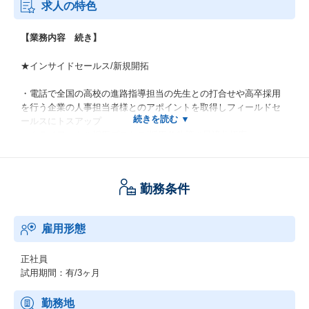
求人の特色
【業務内容 続き】
★インサイドセールス/新規開拓
・電話で全国の高校の進路指導担当の先生との打合せや高卒採用
を行う企業の人事担当者様とのアポイントを取得しフィールドセ
ールスにトスアップ
・クライアントの採用プロセス/採用条件等の最適化提案
※高校生のより良いキャリアの実現と、企業の人手不足を補う採
用支援をお手伝いします。
勤務条件
★フィールドセールス/新規営業
雇用形態
高校生の未来の選択肢を広げるため高校と企業の双方に向け「Han
dy進路指導室」の提案・活用を支援します。
正社員
・高校への提案
試用期間：有/3ヶ月
高校の先生/進路指導部に「Handy進路指導室」を紹介＆導入や活
用方法を提案。電話営業が取得したアポからスタートし、先生の
勤務地