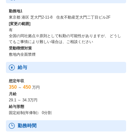
校内稟議のサポートまで担当します。学校の課題や方針に合わせ
進路指導のDXを実現し、先生の業務効率化と生徒のキャリア選択
勤務地1
支援を両立させます。
東京都 港区 芝大門2-11-8 住友不動産芝大門二丁目ビル2F
・企業への活用支援
[変更の範囲]
高校生採用を行う企業に、求人掲載・広告運用の提案や改善支援
有
を実施。原稿内容やクリエイティブの改善提案、採用プロセスの
全国の同社拠点※原則として転勤の可能性がありますが、 どうし
最適化、新しいリテンション施策の立案など高校生に選ばれる企
てもご事情により難しい場合は、ご相談ください
業づくりを共に進めます。
受動喫煙対策
敷地内全面禁煙
※高校生・先生・企業の三者をつなぎ、「良い会社に、良い人材
が集まる仕組み」を創出します。
給与
★カスタマーサクセス
★リテンションセールス/既存営業
想定年収
350
450
～
万円
導入校の先生に電話やオンライン会議ツールで活用度を向上させ
月給
るためのサポートを実施。
29.1 ～ 34.3万円
給与形態
・基本操作のレクチャー、応用的な利用方法、就活における目的
固定給制(年俸制） 0分割
実現のための活用方法の提案
・学校側の就職状況や進路指導のカリキュラムに応じた、授業内
勤務時間
外での活用サポート 等