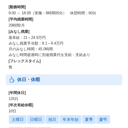
「先生がもっとサービスを活用できるために何をすればいいか」
[勤務時間]
「先生の業務負担を減らしながら、生徒のより良いキャリア選択
9:00 ～ 18:00（実働：8時間00分） 休憩時間：60分
にどう結び付けるか」
[平均残業時間]
20時間/月
この2つを軸にサポートを行います。
[みなし残業]
基本給：21～24.9万円
みなし残業手当額：8.1～9.4万円
月のみなし時間：45.0時間
みなし時間超過時に別途残業代を支給：支給あり
[フレックスタイム]
無
休日・休暇
[年間休日]
125日
[年次有給休暇]
10日
土曜日
日曜日
祝日
年末年始
夏季
慶弔