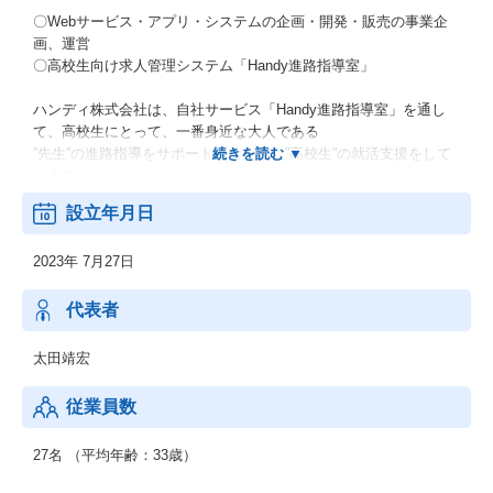
〇Webサービス・アプリ・システムの企画・開発・販売の事業企
画、運営
〇高校生向け求人管理システム「Handy進路指導室」
ハンディ株式会社は、自社サービス「Handy進路指導室」を通し
て、高校生にとって、一番身近な大人である
”先生”の進路指導をサポートしながら、”高校生”の就活支援をして
います。
70年来変わらない、高卒就活の仕組みを変えることで、多忙な先
設立年月日
生の働き方改革と、
高校生の幅広いキャリアの実現を目指しています。
2023年 7月27日
さらに、企業の高卒採用手法に新しい風を吹き込むことによっ
て、人に投資をする”良い会社”に、
”良い人材”が集まるよう、採用力の向上を支援しています。
代表者
太田靖宏
従業員数
27名 （平均年齢：33歳）