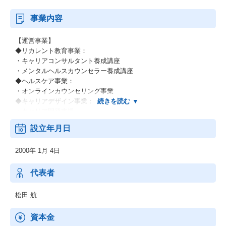
事業内容
【運営事業】
◆リカレント教育事業：
・キャリアコンサルタント養成講座
・メンタルヘルスカウンセラー養成講座
◆ヘルスケア事業：
・オンラインカウンセリング事業
◆キャリアデザイン事業：
・キャリア開発支援
・キャリアコンサルティング支援
設立年月日
・キャリア形成支援
2000年 1月 4日
【運営ブランド】
◆好きを仕事にする学校 リカレント(R)
◆リカレントキャリアデザインスクール
代表者
◆リカレントメンタルヘルススクール
松田 航
資本金