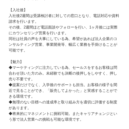
【入社後】
入社後2週間は受講検討者に対しての窓口となり、電話対応や資料
請求を行います。
その後、2週間ほど電話面談やフォローを行い、1ヶ月後には実際
にカウンセリング営業を行います。
同社は社員の声を大事にしている為、希望があれば法人企業のコ
ンサルティング営業、事業開発等、幅広く業務を手掛けることが
可能です。
【魅力】
◆マーケティングに注力している為、セールスをするお客様は問
合わせ頂いた方のみ。未経験でも決断の後押しをしやすく、押し
売り不要です。
◆提案だけでなく、入学後のサポートも担当。お客様の様子を間
近で見ることができ、「販売してよかった」と実感することがで
きる環境です。
◆無理のない目標への達成率と取り組み方を適切に評価する制度
があります。
◆将来的にマネジメントに挑戦可能。またキャリアチェンジとい
う形で法人営業への挑戦も可能な環境です。