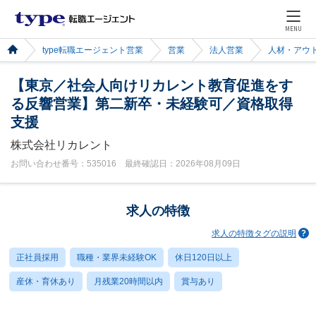
MENU
type転職エージェント営業
営業
法人営業
人材・アウ
【東京／社会人向けリカレント教育促進をす
る反響営業】第二新卒・未経験可／資格取得
支援
株式会社リカレント
お問い合わせ番号：535016 最終確認日：2026年08月09日
求人の特徴
求人の特徴タグの説明
正社員採用
職種・業界未経験OK
休日120日以上
産休・育休あり
月残業20時間以内
賞与あり