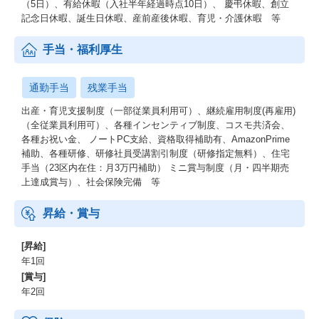
（5日）、有給休暇（入社半年経過時点10日）、 慶弔休暇、創立
記念日休暇、誕生日休暇、産前産後休暇、育児・介護休暇 等
手当・福利厚生
通勤手当
残業手当
出産・育児支援制度（一部従業員利用可）、継続雇用制度(再雇用)
（全従業員利用可）、各種インセンティブ制度、コスモ共済会、
各種お祝い金、 ノートPC支給、資格取得補助有、AmazonPrime
補助、各種研修、研修社員受講割引制度（研修指定無料）、住宅
手当（23区内在住：月3万円補助） ミニ賞与制度（月・四半期売
上達成賞与）、社会保険完備 等
昇給・賞与
[昇給]
年1回
[賞与]
年2回