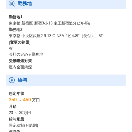
勤務地
勤務地1
東京都 新宿区 新宿3-1-13 京王新宿追分ビル4階
勤務地2
東京都 中央区銀座2‐9‐13 GINZA‐2ビル8F（受付）、5F
[変更の範囲]
有
会社の定める勤務地
受動喫煙対策
屋内全面禁煙
給与
想定年収
350
450
～
万円
月給
23 ～ 30万円
給与形態
固定給制(月給制)
年収例