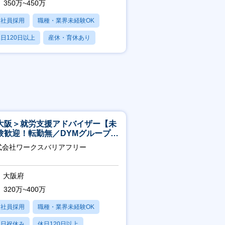
350万~450万
正社員採用
職種・業界未経験OK
日120日以上
産休・育休あり
残業20時間以内
大阪＞就労支援アドバイザー【未
験歓迎！転勤無／DYMグループ／
スピタリティ高い方歓迎／土日
式会社ワークスバリアフリー
】
大阪府
320万~400万
正社員採用
職種・業界未経験OK
土日祝休み
休日120日以上