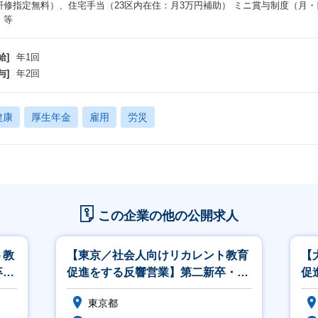
研修指定無料）、住宅手当（23区内在住：月3万円補助） ミニ賞与制度（月
 等
給]
年1回
与]
年2回
健康
厚生年金
雇用
労災
この企業の他の公開求人
ト教
【東京／社会人向けリカレント教育
【
卒・
促進をする反響営業】第二新卒・未
促
経験可／資格取得支援
経
東京都