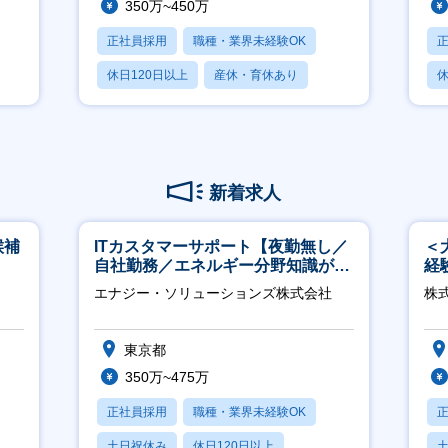
350万~450万
正社員採用
職種・業界未経験OK
休日120日以上
産休・育休あり
休
月残業20時間以内
月
新着求人
候補
ITカスタマーサポート【夜勤無し／
＜
自社勤務／エネルギー分野知識が身
経
につきます】
ホ
エナジー・ソリューションズ株式会社
株
祝
東京都
350万~475万
正社員採用
職種・業界未経験OK
土日祝休み
休日120日以上