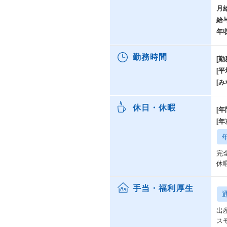
月
給
年
勤務時間
[勤
[
[み
休日・休暇
[年
[
完
休
手当・福利厚生
出
ス