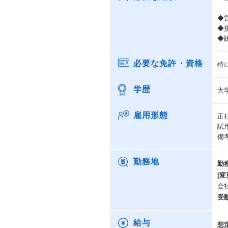
◆
◆
◆
必要な免許・資格
特
学歴
大
雇用形態
正
試
備
勤務地
勤
[変
会
受
給与
想