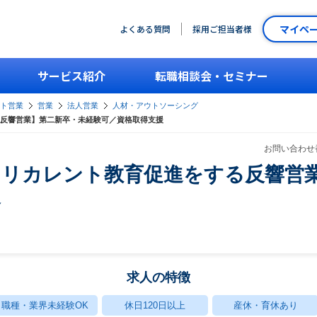
マイペ
よくある質問
採用ご担当者様
サービス紹介
転職相談会・セミナー
ント営業
営業
法人営業
人材・アウトソーシング
反響営業】第二新卒・未経験可／資格取得支援
お問い合わせ番
けリカレント教育促進をする反響営
援
求人の特徴
職種・業界未経験OK
休日120日以上
産休・育休あり