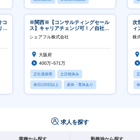
産休・育休あり
介コ
※関西※【コンサルティングセール
次
リモ
ス】キャリアチェンジ可！／自社サ
ィ
ービス『シェアフル』の営業
シェアフル株式会社
株
大阪府
400万~571万
正社員採用
土日祝休み
休日120日以上
産休・育休あり
休
賞与あり
求人を探す
業種から探す
勤務地から探す