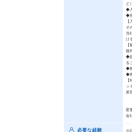
ど
◆
◆
【
そ
当
け
【
後
◆
る
◆
◆
【
ッ
差
変
会
必要な経験
※