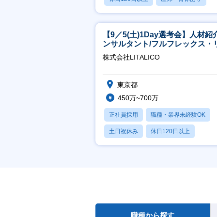
月残業20時間以内
【9／5(土)1Day選考会】人材紹
ンサルタント/フルフレックス・
ート/育休最長6年取得可
株式会社LITALICO
東京都
450万~700万
正社員採用
職種・業界未経験OK
土日祝休み
休日120日以上
産休・育休あり
職種から探す