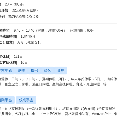
給
23 ～ 30万円
与形態
固定給制(月給制)
収例
能力や経験に応じる
務時間]
9:40 ～ 18:40（実働：8時間00分） 休憩時間：60分
平均残業時間]
15時間/月
なし残業]
みなし残業なし
間休日]
121日
年次有給休暇]
10日
年末年始
夏季
慶弔
産休
育児
全週休二日制（シフト制）、夏期休暇（3日）、年末年始休暇（5日）、有給休
暇、創立記念日休暇、誕生日休暇、産前産後休暇、育児・介護休暇 等
通勤手当
残業手当
産・育児支援制度（一部従業員利用可）、継続雇用制度(再雇用)（全従業員利
モ共済会、各種お祝い金、 ノートPC支給、資格取得補助有、AmazonPrim