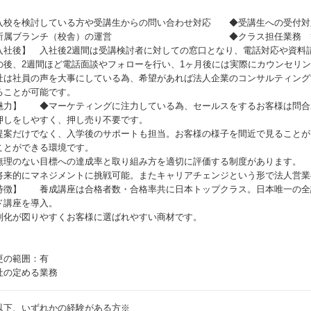
）
入校を検討している方や受講生からの問い合わせ対応 ◆受講生への受付対
所属ブランチ（校舎）の運営 ◆クラス担任業務 
入社後】 入社後2週間は受講検討者に対しての窓口となり、電話対応や資料
の後、2週間ほど電話面談やフォローを行い、1ヶ月後には実際にカウンセリ
社は社員の声を大事にしている為、希望があれば法人企業のコンサルティング
ることが可能です。
魅力】 ◆マーケティングに注力している為、セールスをするお客様は問合
押しをしやすく、押し売り不要です。
提案だけでなく、入学後のサポートも担当。お客様の様子を間近で見ることが
ことができる環境です。
無理のない目標への達成率と取り組み方を適切に評価する制度があります。
将来的にマネジメントに挑戦可能。またキャリアチェンジという形で法人営業
特徴】 養成講座は合格者数・合格率共に日本トップクラス。日本唯一の全
ド講座を導入。
別化が図りやすくお客様に選ばれやすい商材です。
更の範囲：有
社の定める業務
以下、いずれかの経験がある方※