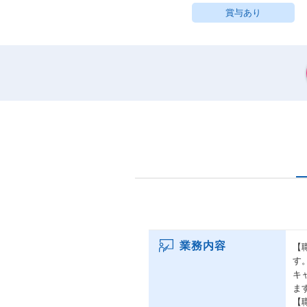
賞与あり
業務内容
【
す
キ
ま
【