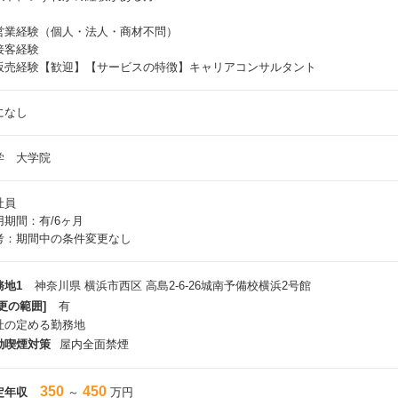
営業経験（個人・法人・商材不問）
接客経験
販売経験【歓迎】【サービスの特徴】キャリアコンサルタント
になし
学 大学院
社員
用期間：有/6ヶ月
考：期間中の条件変更なし
務地1
神奈川県 横浜市西区 高島2-6-26城南予備校横浜2号館
更の範囲]
有
社の定める勤務地
動喫煙対策
屋内全面禁煙
350
450
定年収
～
万円