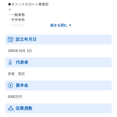
◆オフィスサポート事業部
⇒
・一般事務
・営業事務
・代表受付
・テレフォンオペレーター
ets
設立年月日
◆メディケアサポート事業部
2005年10月 1日
⇒
・介護ヘルパー
・介護士
代表者
・看護師
・看護助手
井尾 晃宗
ets
資本金
◆エージェント事業部
⇒
5000万円
・人材業界
・IT業界
従業員数
・不動産業界
・飲食業界