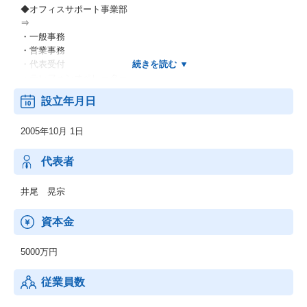
◆オフィスサポート事業部
⇒
・一般事務
・営業事務
・代表受付
・テレフォンオペレーター
ets
設立年月日
◆メディケアサポート事業部
2005年10月 1日
⇒
・介護ヘルパー
・介護士
代表者
・看護師
・看護助手
井尾 晃宗
ets
資本金
◆エージェント事業部
⇒
5000万円
・人材業界
・IT業界
従業員数
・不動産業界
・飲食業界