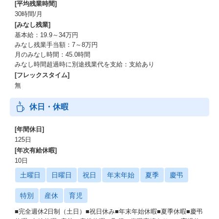
[平均残業時間]
30時間/月
[みなし残業]
基本給：19.9～34万円
みなし残業手当額：7～8万円
月のみなし時間：45.0時間
みなし時間超過時に別途残業代を支給：支給あり
[フレックスタイム]
無
休日・休暇
[年間休日]
125日
[年次有給休暇]
10日
土曜日
日曜日
祝日
年末年始
夏季
慶弔
特別
産休
育児
■完全週休2日制（土日）■祝日休み■年末年始休暇■夏季休暇■慶弔