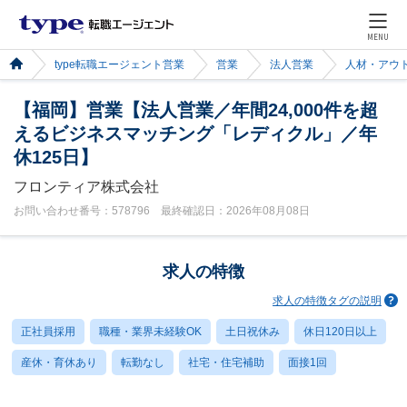
MENU
type転職エージェント営業
営業
法人営業
人材・アウ
【福岡】営業【法人営業／年間24,000件を超
えるビジネスマッチング「レディクル」／年
休125日】
フロンティア株式会社
お問い合わせ番号：578796 最終確認日：2026年08月08日
求人の特徴
求人の特徴タグの説明
正社員採用
職種・業界未経験OK
土日祝休み
休日120日以上
産休・育休あり
転勤なし
社宅・住宅補助
面接1回