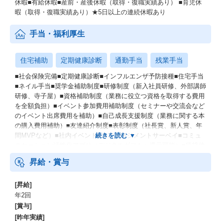
休暇■有給休暇■産前・産後休暇（取得・復職実績あり） ■育児休
暇（取得・復職実績あり）★5日以上の連続休暇あり
手当・福利厚生
住宅補助
定期健康診断
通勤手当
残業手当
■社会保険完備■定期健康診断■インフルエンザ予防接種■住宅手当
■ネイル手当■奨学金補助制度■研修制度（新入社員研修、外部講師
研修、寺子屋）■資格補助制度（業務に役立つ資格を取得する費用
を全額負担）■イベント参加費用補助制度（セミナーや交流会など
のイベント出席費用を補助）■自己成長支援制度（業務に関する本
の購入費用補助）■友達紹介制度■表彰制度（社長賞、新人賞、年
間MVPなど）■社内イベント■エンゲージメントサーベイ■コミュ
ニケーション活性化アプリ（デジタルギフトへ還元可能）■賃貸仲
介手数料割引制度
昇給・賞与
[昇給]
年2回
[賞与]
[昨年実績]