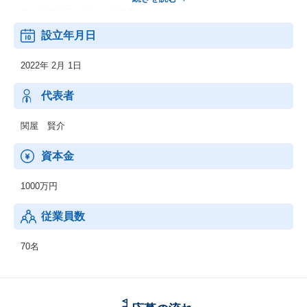
２：広報ブランディング事業
キャムコムグループの広報窓口として、IR広報やPR広報そして採
設立年月日
用広報業務を担当しています。
グループのリブランディング戦略やインナーブランディングな
2022年 2月 1日
ど、社内外に対するブランドコミュニケーションを一手に担い、
メディア戦略にも積極的に取り組んでいます。
代表者
３：グループ外のお客様へのクリエイティブ事業
採用ブランディングやサービスの販売促進に対して、
関屋 賢介
ブランディング、ウェブサイト制作、広告施策の提案と
クリエイティブを通したソリューションを行います。
資本金
ただ制作するだけではない、伴走型コンサルティングサービスを
強みにしています。
1000万円
従業員数
70名