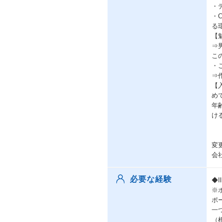
・
・
る
【
⇒
こ
・
⇒
【
め
年
け
変
会
必要な経験
◆I
※
ポ
一
（