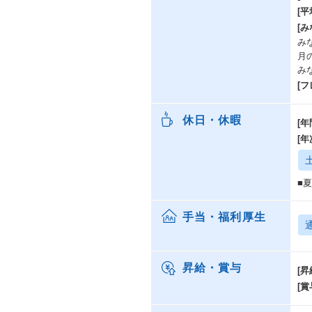
[
[み
みな
月
み
[
休日・休暇
[年
[
■
手当・福利厚生
昇給・賞与
[昇
[賞