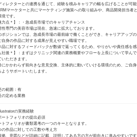
ディレクターとの連携を通じて、経験を積みキャリアの幅を広げることが可能
CRMマーケターと共にマーケティング施策への取り組みや、商品開発担当者
環境です。
魅力点＊】：・急成長市場でのキャリアチャンス
男性専門の美容市場は現在、急速に拡大しております。
のポジションでは、急成長市場の最前線で働くことができ、キャリアアップの
ご自身の作品に対する成果が見えやすい職場です。
作品に対するフィードバックが数値で返ってくるため、やりがいや責任感を感
入社後＊】：まずはクリニック関連の業務概要やフローを上長について学んで
ていただきます。
齢にかかわらず前向きな意見交換、主体的に動いていける環境のため、ご自身
るようサポートいたします。
更の範囲：有
社の定める業務
llustratorの実務経験
ポートフォリオの提出必須
ートフォリオが書類選考の一つのキーとなります。
つの作品に対しての工数や考え方
根拠、意図などが詳細に記載、説明してある方の方が前向きに進みやすいです