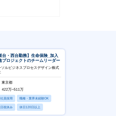
桜台・西台勤務】生命保険_加入
進プロジェクトのチームリーダー
ーソルビジネスプロセスデザイン株式
社
東京都
422万~511万
正社員採用
職種・業界未経験OK
土日祝休み
休日120日以上
産休・育休あり