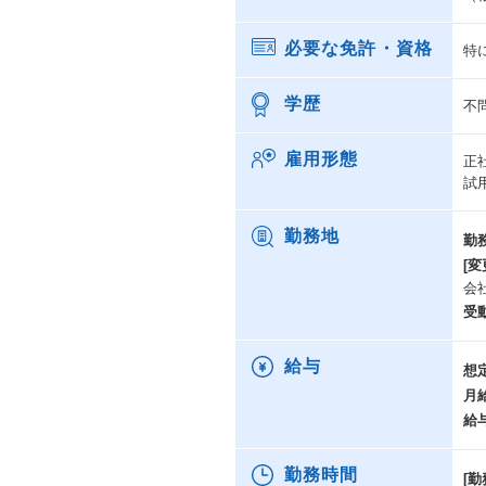
必要な免許・資格
特
学歴
不
雇用形態
正
試
勤務地
勤
[変
会
受
給与
想
月
給
勤務時間
[勤