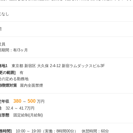
になし
問
社員
用期間：有/3ヶ月
務地1
東京都 新宿区 大久保 2-4-12 新宿ラムダックスビル3F
更の範囲]
有
社の定める勤務地
動喫煙対策
屋内全面禁煙
380
500
定年収
～
万円
給
32.4 ～ 41.7万円
与形態
固定給制(月給制)
務時間]
10:00 ～ 19:00（実働：8時間00分） 休憩時間：60分