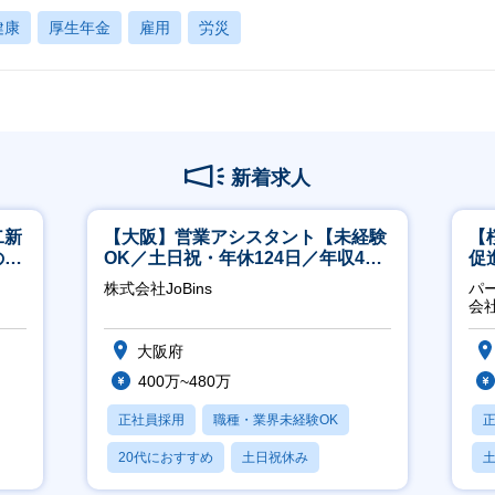
健康
厚生年金
雇用
労災
新着求人
二新
【大阪】営業アシスタント【未経験
【
のマ
OK／土日祝・年休124日／年収400
促
修充
万～／転勤なし】
株式会社JoBins
パ
会
大阪府
400万~480万
正社員採用
職種・業界未経験OK
20代におすすめ
土日祝休み
休日120日以上