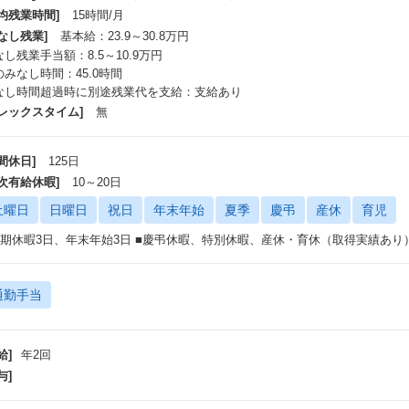
平均残業時間]
15時間/月
なし残業]
基本給：23.9～30.8万円
し残業手当額：8.5～10.9万円
のみなし時間：45.0時間
なし時間超過時に別途残業代を支給：支給あり
フレックスタイム]
無
間休日]
125日
年次有給休暇]
10～20日
土曜日
日曜日
祝日
年末年始
夏季
慶弔
産休
育児
夏期休暇3日、年末年始3日 ■慶弔休暇、特別休暇、産休・育休（取得実績あり
通勤手当
給]
年2回
与]