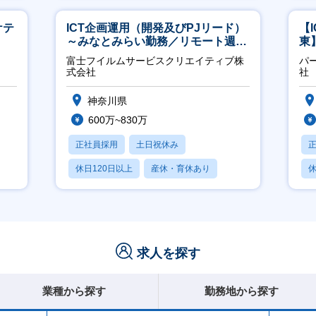
ケテ
ICT企画運用（開発及びPJリード）
【
～みなとみらい勤務／リモート週
東
2OK／業務改善～
／
富士フイルムサービスクリエイティブ株
パ
式会社
社
神奈川県
600万~830万
正社員採用
土日祝休み
休日120日以上
産休・育休あり
休
月残業20時間以内
月
求人を探す
業種から探す
勤務地から探す