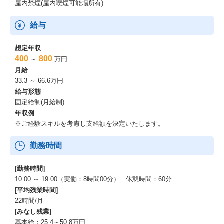
屋内禁煙(屋内喫煙可能場所有)
4.
事業づくりにも関われる
給与
顧客から得た声や成果データを社内に共有し、新サービスや新プ
想定年収
ランの企画検討にも関わります。
400
800
～
万円
単に決まった商品を売るのではなく、顧客の成果を起点に、サー
月給
ビスそのものをより良くしていけるポジションです。
33.3 ～ 66.6万円
給与形態
備考
固定給制(月給制)
年収例
【業務補足】
※ご経験スキルを考慮し支給額を決定いたします。
◇ご提案方法：
勤務時間
オンラインを軸とし、必要に応じてオフラインにて商談を進めて
いただきます。
◇カウンターパートの職種：
[勤務時間]
SaaS企業のマーケティング部 / 営業部 / 事業開発部の責任者また
10:00 ～ 19:00（実働：8時間00分） 休憩時間：60分
は決裁者
[平均残業時間]
22時間/月
【PRONIアイミツとは】
[みなし残業]
基本給：25.4～50.8万円