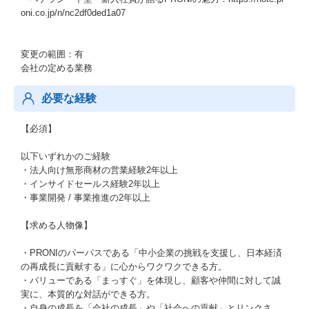
oni.co.jp/n/nc2df0ded1a07
変更の範囲：有
会社の定める業務
必要な経験
【必須】
以下いずれかのご経験
・法人向け無形商材の営業経験2年以上
・インサイドセールス経験2年以上
・事業開発 / 事業推進の2年以上
【求める人物像】
・PRONIのパーパスである「中小企業の挑戦を支援し、日本経済
の再成長に貢献する」に心からワクワクできる方。
・バリューである「まっすぐ」を体現し、顧客や仲間に対して誠
実に、本質的な対話ができる方。
・自身の成長を「会社の成長」や「社会への貢献」とリンクさ