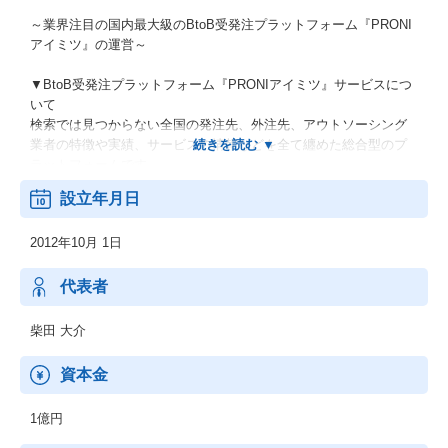
～業界注目の国内最大級のBtoB受発注プラットフォーム『PRONI
アイミツ』の運営～
▼BtoB受発注プラットフォーム『PRONIアイミツ』サービスにつ
いて
検索では見つからない全国の発注先、外注先、アウトソーシング
業者の特徴や実績、サービスの情報などを全て纏めた総合型のプ
ラットフォームです。
プラットフォームとしての機能だけではなく、専任コンシェルジ
設立年月日
ュ（カスタマーサクセス）が間に介在することで、より精度の高
いマッチングを実現。
2012年10月 1日
『IT（テクノロジー）』と『人』が融合した究極のパーソルサー
ビス/日本最大級の受発注比較プラットフォームです。
累計30万件以上の企業間マッチングをコーディネートし、中小企
代表者
業、スタートアップ、大企業、官公庁まで多くのお客様に愛用い
ただいています。
柴田 大介
資本金
1億円