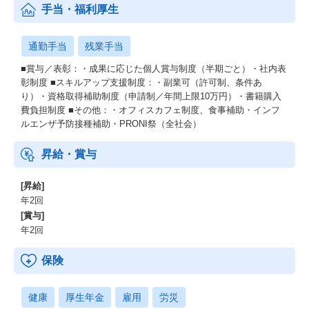
手当・福利厚生
明るいはずです。
PRONIが目指す「受発注のインフラ」は、日本の未来にとって無
通勤手当
残業手当
くてはならない社会インフラとなっていると信じています。
■賞与／表彰：・成果に応じた個人賞与制度（半期ごと）・社内表
彰制度 ■スキルアップ支援制度：・副業可（許可制、条件あ
り）・資格取得補助制度（申請制／年間上限10万円）・書籍購入
費負担制度 ■その他：・オフィスカフェ制度、食事補助・インフ
ルエンザ予防接種補助・PRONI祭（全社会）
昇給・賞与
[昇給]
年2回
[賞与]
年2回
保険
健康
厚生年金
雇用
労災