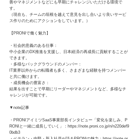
善やマネジメントなどにも早期にチャレンジいただける環境で
す。
（現在も、チームの垣根を越えて意見を出し合いより良いサービ
ス作りのためにアクションをしています。）
【PRONIで働く魅力】
・社会的意義のある仕事：
中小企業のDX推進を支援し、日本経済の再成長に貢献することが
できます。
・多様なバックグラウンドのメンバー：
IT業界以外からの転職者も多く、さまざまな経験を持つメンバー
と共に働けます。
・成長機会の豊富さ：
結果を出すことで早期にリーダーやマネジメントなど、多様なチ
ャレンジが可能です。
▼note記事
・PRONIアイミツSaaS事業部長インタビュー「変化を楽しみ、P
RONIと一緒に成長していく」：https://note.proni.co.jp/n/n220def9
0bdb3
・ベテラン・中堅・新入社員が語るPRONIの魅力：https://note.pr