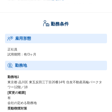
単なる窓口対応ではなく、顧客の事業課題や成長戦略を理解した
うえで、商談創出・受注機会拡大に向けた提案を行います。
2.
勤務条件
データと人間力の両方で勝負できる
リード数、商談化率、成約率、歩留まりなどのデータを読み解
雇用形態
き、改善策を提案します。
一方で、顧客の本音を引き出し、社内外の関係者を巻き込み、信
頼を築く力も欠かせません。
正社員
データで語り、最後は懐に飛び込む。そんな営業・カスタマーサ
試用期間：有/3ヶ月
クセスの醍醐味があります。
勤務地
3.
AI時代に強い営業力が身につく
勤務地1
東京都 品川区 東五反田三丁目20番14号 住友不動産高輪パークタ
AIツールを相棒にしながら、顧客理解、提案準備、仮説構築、振
ワー12階／18
り返りを高速化できる環境です。
[変更の範囲]
一方で、顧客に深く入り込み、信頼を獲得し、意思決定を前に進
有
めるのは人間にしかできない仕事です。
会社の定める勤務地
テクノロジーを使いこなしながら、人間力で成果を出す。これか
受動喫煙対策
らの時代に必要な営業力を磨けます。