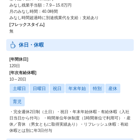
BtoBに特化した国内最大級の受発注プラットフォームサービス。
みなし残業手当額：7.9～15.8万円
IT制作、SaaS、広告販促、
月のみなし時間：40.0時間
人事総務、経営管理、BPO(アウトソーシング)、
みなし時間超過時に別途残業代を支給：支給あり
経営管理、専門家・士業など、
[フレックスタイム]
約100カテゴリー、2,500社以上の企業情報や提供サービス情報を
無
掲載。
「すべては便利のために」というミッションのもと、受発注にお
休日・休暇
ける不便さ、企業間取引のアンマッチングを無くしていくことを
目指します。
[年間休日]
PRONI株式会社について
120日
[年次有給休暇]
インフラを創るというビジョンは、手段の一つです。
10～20日
土曜日
日曜日
祝日
年末年始
特別
産休
その根幹にあるPRONIの存在目的は、日本の労働生産性を上げ、
日本経済を飛躍的に向上させることにあります。
育児
PRONIは発注/アウトソーシングを単なる業務の一種ではない、ビ
・完全週休2日制（土日）・祝日・年末年始休暇・有給休暇（入社
ジネスパーソンにとって非常に重要なスキルであると位置づけ、
日当日から付与） ・時間単位年休制度（1時間単位で利用可）・産
この「発注力」を高める支援をしています。
休／育休 （男女ともに取得実績あり）・リフレッシュ休暇：有給
休暇とは別に年3日付与
日本全国のビジネスパーソンが新しいことを企て、挑戦する際、
プロのパートナーとすぐ出会うことのできる日本の未来はきっと