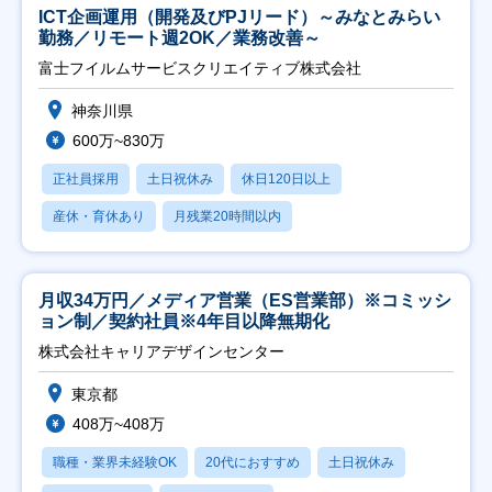
ICT企画運用（開発及びPJリード）～みなとみらい
勤務／リモート週2OK／業務改善～
富士フイルムサービスクリエイティブ株式会社
神奈川県
600万~830万
正社員採用
土日祝休み
休日120日以上
産休・育休あり
月残業20時間以内
月収34万円／メディア営業（ES営業部）※コミッシ
ョン制／契約社員※4年目以降無期化
株式会社キャリアデザインセンター
東京都
408万~408万
職種・業界未経験OK
20代におすすめ
土日祝休み