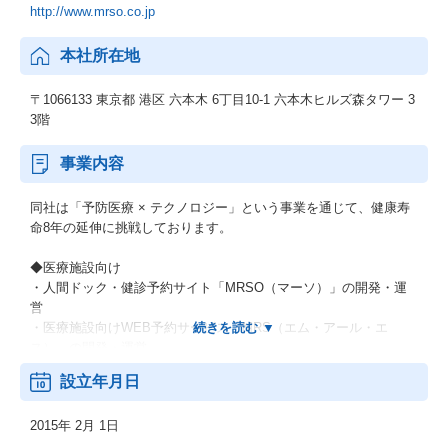
http://www.mrso.co.jp
本社所在地
〒1066133 東京都 港区 六本木 6丁目10-1 六本木ヒルズ森タワー 3
3階
事業内容
同社は「予防医療 × テクノロジー」という事業を通じて、健康寿
命8年の延伸に挑戦しております。
◆医療施設向け
・人間ドック・健診予約サイト「MRSO（マーソ）」の開発・運
営
・医療施設向けWEB予約サービス「MRS（エム・アール・エ
ス）」の開発・運営
設立年月日
◆自治体向け
・住民健診WEB予約サービス「MRSO住民健診」の開発・運営
2015年 2月 1日
・新型コロナワクチンWEB予約サービス「MRSOワクチン」の開
発・運営