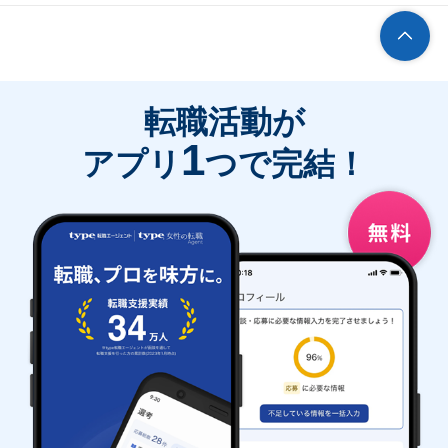
転職活動が
1
アプリ
つで完結！