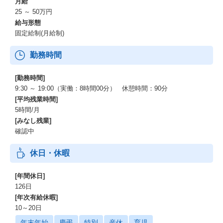
月給
ほけんの窓口 湘南モールフィル店
25 ～ 50万円
ほけんの窓口 湘南藤沢オーパ店
ほけんの窓口 茅ヶ崎店
給与形態
ほけんの窓口 ららぽーと湘南平塚店
固定給制(月給制)
埼玉県
勤務時間
ほけんの窓口 コクーンシティ店
[勤務時間]
ほけんの窓口 大宮店
9:30 ～ 19:00（実働：8時間00分） 休憩時間：90分
ほけんの窓口 イオンモール川口店
[平均残業時間]
ほけんの窓口 武蔵浦和店
5時間/月
ほけんの窓口 越谷ツインシティ店
[みなし残業]
ほけんの窓口 ララガーデン春日部店
確認中
ほけんの窓口 イオンタウンふじみ野店
休日・休暇
社会人経験が2年未満の候補者について、契約社員での採用を開始
月給（未経験・経験者ともに）：
[年間休日]
一律月給23万円を想定（正社員登用後は一律月給25万円に昇給）
126日
[年次有給休暇]
試用期間：
10～20日
6ヶ月
年末年始
慶弔
特別
産休
育児