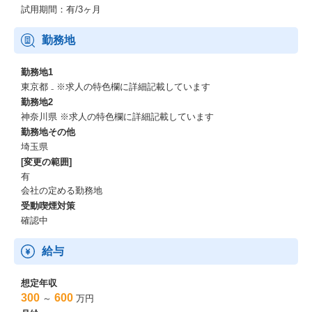
ほけんの窓口 小田急百貨店町田店
試用期間：有/3ヶ月
ほけんの窓口 ひばりが丘店
勤務地
神奈川県
勤務地1
ほけんの窓口 武蔵小杉店
東京都 ₋ ※求人の特色欄に詳細記載しています
ほけんの窓口 溝の口店
勤務地2
ほけんの窓口 マルイファミリー溝口店
神奈川県 ※求人の特色欄に詳細記載しています
ほけんの窓口 向ヶ丘遊園店
勤務地その他
ほけんの窓口 横浜西口店
埼玉県
ほけんの窓口 そごう横浜店
[変更の範囲]
ほけんの窓口 新横浜駅前店
ほけんの窓口 日吉中央通り店
有
ほけんの窓口 たまプラーザ店
会社の定める勤務地
ほけんの窓口 あざみ野店
受動喫煙対策
ほけんの窓口 アピタ長津田店
確認中
ほけんの窓口 カトレヤプラザ伊勢佐木店
ほけんの窓口 横浜桜木町コレットマーレ店
給与
ほけんの窓口 港南台店
ほけんの窓口 イオン大和店
想定年収
ほけんの窓口 戸塚トツカーナ店
300
600
～
万円
ほけんの窓口 大船店