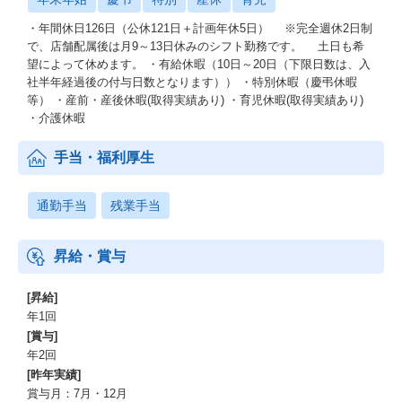
正社員登用の条件：
・年間休日126日（公休121日＋計画年休5日） ※完全週休2日制
原則下記3項目をクリアできれば正社員登用
で、店舗配属後は月9～13日休みのシフト勤務です。 土日も希
1. 入社後2ヶ月間の「ほけんの窓口グループ研修（分室研修）」を
望によって休めます。 ・有給休暇（10日～20日（下限日数は、入
卒業した
社半年経過後の付与日数となります）） ・特別休暇（慶弔休暇
2. 必要な保険募集人資格試験をすべて合格した
等） ・産前・産後休暇(取得実績あり) ・育児休暇(取得実績あり)
3. 勤務態度や勤怠に大きな懸念がない
・介護休暇
※通常の勤務姿勢であれば問題なし
手当・福利厚生
通勤手当
残業手当
昇給・賞与
[昇給]
年1回
[賞与]
年2回
[昨年実績]
賞与月：7月・12月