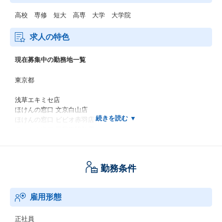
高校 専修 短大 高専 大学 大学院
求人の特色
現在募集中の勤務地一覧
東京都
浅草エキミセ店
ほけんの窓口 文京白山店
ほけんの窓口 ビビオ赤羽店
ほけんの窓口 日暮里駅前店
ほけんの窓口 新小岩店
ほけんの窓口 東京スカイツリータウン・ソラマチ店
ほけんの窓口 曳舟駅前店
勤務条件
ほけんの窓口 小岩店
ほけんの窓口 笹塚駅前店
ほけんの窓口 下北沢店
雇用形態
ほけんの窓口 成城店
ほけんの窓口 高田馬場店
ほけんの窓口 アトレヴィ巣鴨店
正社員