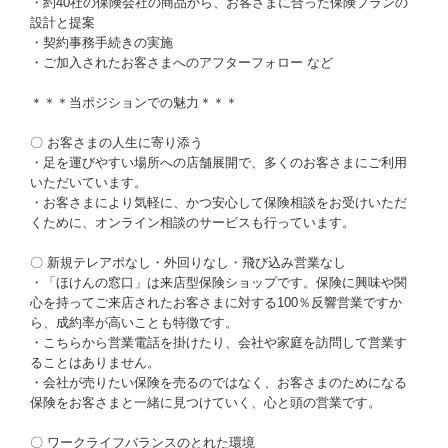
・約40社の保険会社の商品から、お客さまに合った保険プランの
設計と提案
・契約事務手続きの実施
・ご加入されたお客さまへのアフターフォロー など
＊＊＊当ポジションでの魅力＊＊＊
〇 お客さまの人生に寄り添う
・足を運びやすい場所への店舗展開で、多くのお客さまにご利用
いただいています。
・お客さまにより気軽に、かつ安心して保険相談をお受けいただ
くために、オンライン相談のサービスも行っています。
〇 新規テレアポなし・外回りなし・飛び込み営業なし
・「ほけんの窓口」は来店型保険ショップです。保険に興味や関
心を持ってご来店されたお客さまに対する100％反響営業ですか
ら、成約率が高いことも特徴です。
・こちらから営業電話を掛けたり、会社や家庭を訪問して営業す
ることはありません。
・会社が売りたい保険を売るのではなく、お客さまのためになる
保険をお客さまと一緒に見つけていく、心と頭の営業です。
〇 ワークライフバランスのとれた環境