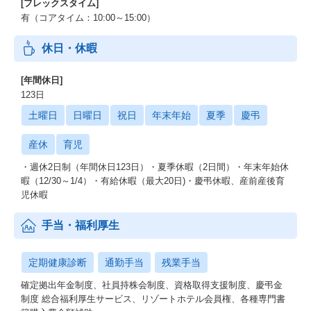
[フレックスタイム]
有（コアタイム：10:00～15:00）
休日・休暇
[年間休日]
123日
土曜日
日曜日
祝日
年末年始
夏季
慶弔
産休
育児
・週休2日制（年間休日123日）・夏季休暇（2日間）・年末年始休
暇（12/30～1/4）・有給休暇（最大20日)・慶弔休暇、産前産後育
児休暇
手当・福利厚生
定期健康診断
通勤手当
残業手当
確定拠出年金制度、社員持株会制度、資格取得支援制度、慶弔金
制度 総合福利厚生サービス、リゾートホテル会員権、各種専門書