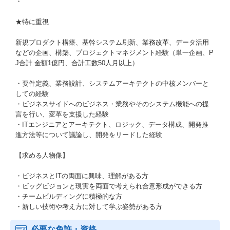
・
★特に重視
新規プロダクト構築、基幹システム刷新、業務改革、データ活用
などの企画、構築、プロジェクトマネジメント経験（単一企画、P
J合計 金額1億円、合計工数50人月以上）
・要件定義、業務設計、システムアーキテクトの中核メンバーと
しての経験
・ビジネスサイドへのビジネス・業務やそのシステム機能への提
言を行い、変革を支援した経験
・ITエンジニアとアーキテクト、ロジック、データ構成、開発推
進方法等について議論し、開発をリードした経験
【求める人物像】
・ビジネスとITの両面に興味、理解がある方
・ビッグビジョンと現実を両面で考えられ合意形成ができる方
・チームビルディングに積極的な方
・新しい技術や考え方に対して学ぶ姿勢がある方
必要な免許・資格